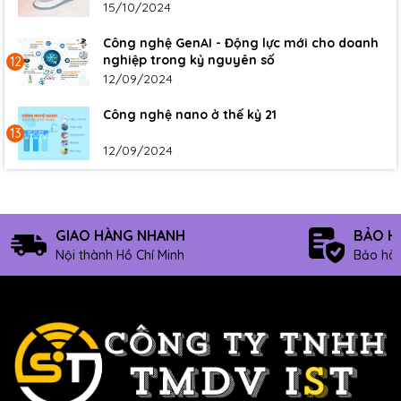
15/10/2024
Công nghệ GenAI - Động lực mới cho doanh
nghiệp trong kỷ nguyên số
12
12/09/2024
Công nghệ nano ở thế kỷ 21
13
12/09/2024
GIAO HÀNG NHANH
BẢO H
Nội thành Hồ Chí Minh
Bảo hàn