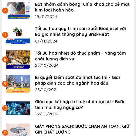
Bột nhôm đánh bóng: Chìa khoá cho bề mặt
kim loại hoàn hảo
6
15/11/2024
Tối ưu hóa quy trình sản xuất Biodiesel với
Bộ gia nhiệt thùng phuy BriskHeat
7
01/11/2024
Tối ưu hoá nhiệt độ thực phẩm - Nâng tầm
chất lượng dịch vụ
8
23/10/2024
Bí quyết kiểm soát độ nhớt tức thì - Giải
pháp đỉnh cao cho ngành hoá dầu
9
23/10/2024
Giáo dục kết hợp trí tuệ nhân tạo AI - Bước
tiến mới hay nguy cơ?
10
22/10/2024
GIÀY PHÒNG SẠCH: BƯỚC CHÂN AN TOÀN, GIỮ
GÌN CHẤT LƯỢNG
11