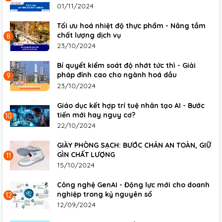
01/11/2024
Tối ưu hoá nhiệt độ thực phẩm - Nâng tầm
chất lượng dịch vụ
8
23/10/2024
Bí quyết kiểm soát độ nhớt tức thì - Giải
pháp đỉnh cao cho ngành hoá dầu
9
23/10/2024
Giáo dục kết hợp trí tuệ nhân tạo AI - Bước
tiến mới hay nguy cơ?
10
22/10/2024
GIÀY PHÒNG SẠCH: BƯỚC CHÂN AN TOÀN, GIỮ
GÌN CHẤT LƯỢNG
11
15/10/2024
Công nghệ GenAI - Động lực mới cho doanh
nghiệp trong kỷ nguyên số
12
12/09/2024