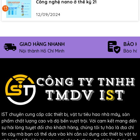
Công nghệ nano ở thế kỷ 21
13
12/09/2024
GIAO HÀNG NHANH
BẢO H
Nội thành Hồ Chí Minh
Bảo hàn
IST chuyên cung cấp các thiết bị, vật tư tiêu hao nhà máy, sản
phẩm chất lượng cao và độ bền vượt trội. Với cam kết mang đến
sự hài lòng tuyệt đối cho khách hàng, chúng tôi tự hào là địa chỉ
tin cậy mà bạn có thể dựa vào khi cần sử dụng các thiết bị vật tư