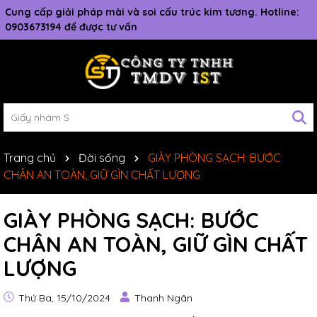
Cung cấp giải pháp mài và soi cấu trúc kim tương. Hotline:
0903673194 để được tư vấn
Trang chủ
Đời sống
GIÀY PHÒNG SẠCH: BƯỚC
CHÂN AN TOÀN, GIỮ GÌN CHẤT LƯỢNG
GIÀY PHÒNG SẠCH: BƯỚC
CHÂN AN TOÀN, GIỮ GÌN CHẤT
LƯỢNG
Thứ Ba, 15/10/2024
Thanh Ngân