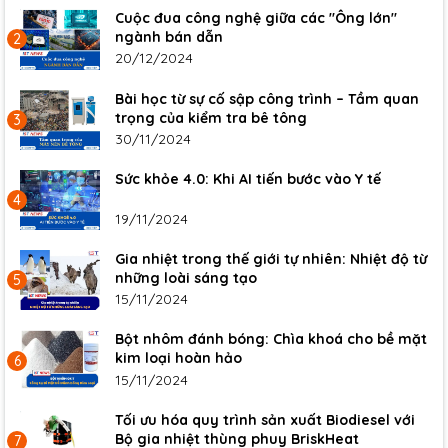
Cuộc đua công nghệ giữa các "Ông lớn"
ngành bán dẫn
2
20/12/2024
Bài học từ sự cố sập công trình – Tầm quan
trọng của kiểm tra bê tông
3
30/11/2024
Sức khỏe 4.0: Khi AI tiến bước vào Y tế
4
19/11/2024
Gia nhiệt trong thế giới tự nhiên: Nhiệt độ từ
những loài sáng tạo
5
15/11/2024
Bột nhôm đánh bóng: Chìa khoá cho bề mặt
kim loại hoàn hảo
6
15/11/2024
Tối ưu hóa quy trình sản xuất Biodiesel với
Bộ gia nhiệt thùng phuy BriskHeat
7