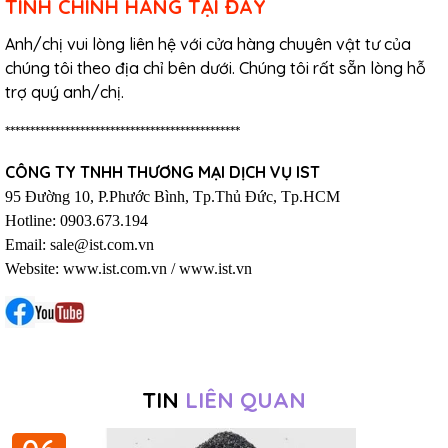
TÍNH CHÍNH HÃNG TẠI ĐÂY
Anh/chị vui lòng liên hệ với cửa hàng chuyên vật tư của
chúng tôi theo địa chỉ bên dưới. Chúng tôi rất sẵn lòng hỗ
trợ quý anh/chị.
***********************************************
CÔNG TY TNHH THƯƠNG MẠI DỊCH VỤ IST
95 Đường 10, P.Phước Bình, Tp.Thủ Đức, Tp.HCM
Hotline: 0903.673.194
Email: sale@ist.com.vn
Website:
www.ist.com.vn
/
www.ist.vn
TIN
LIÊN QUAN