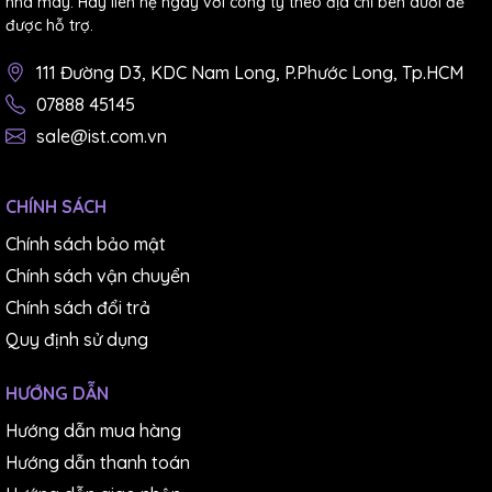
nhà máy. Hãy liên hệ ngay với công ty theo địa chỉ bên dưới để
được hỗ trợ.
111 Đường D3, KDC Nam Long, P.Phước Long, Tp.HCM
07888 45145
sale@ist.com.vn
CHÍNH SÁCH
Chính sách bảo mật
Chính sách vận chuyển
Chính sách đổi trả
Quy định sử dụng
HƯỚNG DẪN
Hướng dẫn mua hàng
Hướng dẫn thanh toán