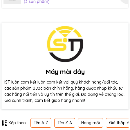
(3 sản phẩm)
Máy mài dây
IST luôn cam kết luôn cam kết với quý khách hàng/đối tác,
các sản phẩm được bán chính hãng, hàng được nhập khẩu từ
các hãng nổi tiến và uy tín trên thế giới. Đa dạng về chủng loại.
Giá cạnh tranh, cam kết giao hàng nhanh!
Tên A-Z
Tên Z-A
Hàng mới
Giá thấp đ
Xếp theo: