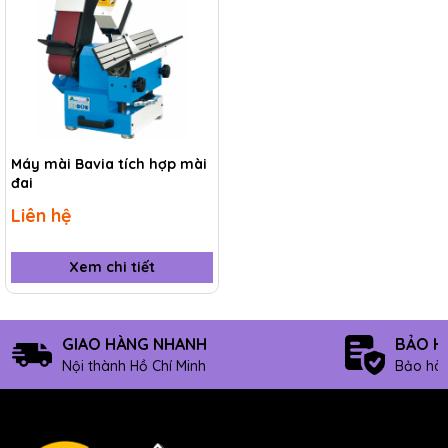
Máy mài Bavia tích hợp mài
đai
Liên hệ
Xem chi tiết
GIAO HÀNG NHANH
BẢO H
Nội thành Hồ Chí Minh
Bảo hàn