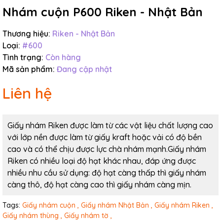
Nhám cuộn P600 Riken - Nhật Bản
Thương hiệu:
Riken - Nhật Bản
Loại:
#600
Tình trạng:
Còn hàng
Mã sản phẩm:
Đang cập nhật
Liên hệ
Giấy nhám Riken được làm từ các vật liệu chất lượng cao
với lớp nền được làm từ giấy kraft hoặc vải có độ bền
cao và có thể chịu được lực chà nhám mạnh.Giấy nhám
Riken có nhiều loại độ hạt khác nhau, đáp ứng được
nhiều nhu cầu sử dụng: độ hạt càng thấp thì giấy nhám
càng thô, độ hạt càng cao thì giấy nhám càng mịn.
Tags:
Giấy nhám cuộn ,
Giấy nhám Nhật Bản ,
Giấy nhám Riken ,
Giấy nhám thùng ,
Giấy nhám tờ ,