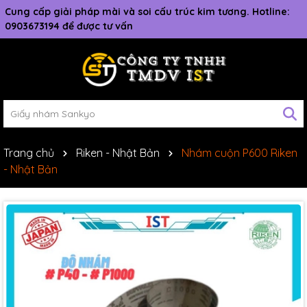
Cung cấp giải pháp mài và soi cấu trúc kim tương. Hotline:
0903673194 để được tư vấn
Trang chủ
Riken - Nhật Bản
Nhám cuộn P600 Riken
- Nhật Bản