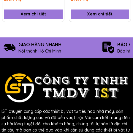
Xem chi tiết
Xem chi tiết
GIAO HÀNG NHANH
BẢO H
Nội thành Hồ Chí Minh
Bảo hàn
IST chuyên cung cấp các thiết bị, vật tư tiêu hao nhà máy, sản
phẩm chất lượng cao và độ bền vượt trội. Với cam kết mang đến
sự hài lòng tuyệt đối cho khách hàng, chúng tôi tự hào là địa chỉ
tin cậy mà bạn có thể dựa vào khi cần sử dụng các thiết bị vật tư