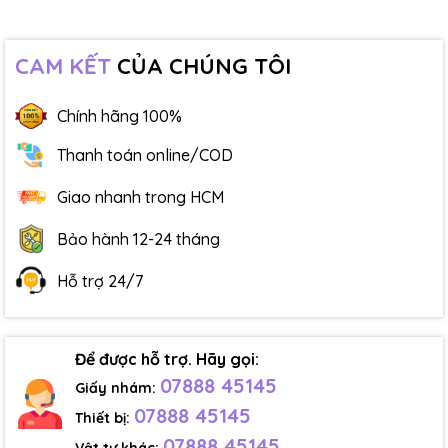
CAM KẾT
CỦA CHÚNG TÔI
Chính hãng 100%
Thanh toán online/COD
Giao nhanh trong HCM
Bảo hành 12-24 tháng
Hỗ trợ 24/7
Để được hỗ trợ. Hãy gọi:
07888 45145
Giấy nhám:
07888 45145
Thiết bị:
07888 45145