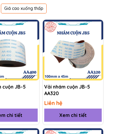
Giá cao xuống thấp
m cuộn JB-5
Vải nhám cuộn JB-5
AA320
Liên hệ
m chi tiết
Xem chi tiết