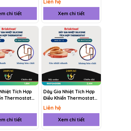
Liên hệ
m chi tiết
Xem chi tiết
Nhiệt Tích Hợp
Dây Gia Nhiệt Tích Hợp
ển Thermostat
Điều Khiển Thermostat
KP2A0072 1.8M
(RKP) RKP2A0096 2.4M
Liên hệ
m chi tiết
Xem chi tiết