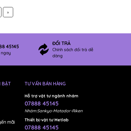
»
ĐỔI TRẢ
88 45145
Chính sách đổi trả dễ
ợ ngay
dàng
 BẬT
TƯ VẤN BÁN HÀNG
Hỗ trợ vật tư ngành nhám
07888 45145
Nhám:Sankyo-Matador-Riken
Thiết bị-vật tư Metlab
ến mãi
07888 45145