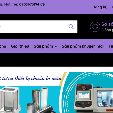
g. Hotline: 0903673194 để
Đăng ký
So s
0
Sản 
chủ
Giới thiệu
Sản phẩm
Sản phẩm khuyến mãi
Ti