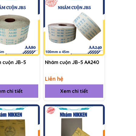
m cuộn JB-5
Nhám cuộn JB-5 AA240
Liên hệ
m chi tiết
Xem chi tiết