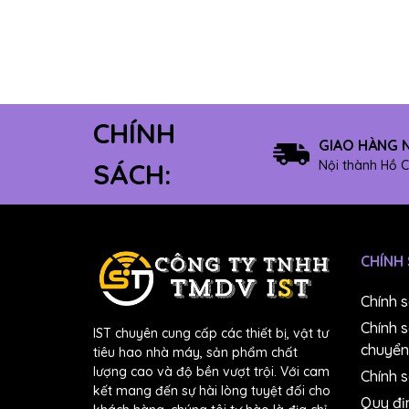
8" Có keo
12" Không keo
10" Không keo
8" Không keo
CHÍNH
Máy mài dây
GIAO HÀNG 
Máy mài module
Nội thành Hồ C
SÁCH:
#4000
#5000
#6000
CHÍNH
#7000
#8000
Chính 
#10000
Chính 
IST chuyên cung cấp các thiết bị, vật tư
Dung dịch chuẩn pH
chuyển
tiêu hao nhà máy, sản phẩm chất
Máy đúc
lượng cao và độ bền vượt trội. Với cam
Chính s
kết mang đến sự hài lòng tuyệt đối cho
Bút đo NO3-
Quy đị