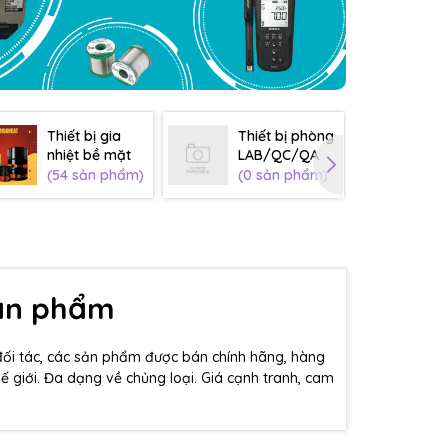
Thiết bị gia
Thiết bị phòng
Th
nhiệt bề mặt
LAB/QC/QA
sơ
(54 sản phẩm)
(0 sản phẩm)
(0
sản phẩm
đối tác, các sản phẩm được bán chính hãng, hàng
hế giới. Đa dạng về chủng loại. Giá cạnh tranh, cam