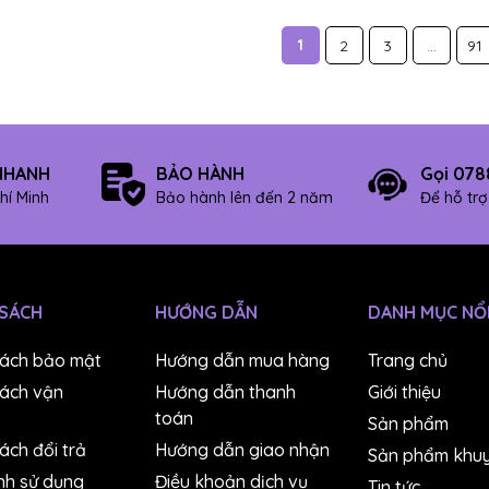
1
2
3
...
91
NHANH
BẢO HÀNH
Gọi 078
hí Minh
Bảo hành lên đến 2 năm
Để hỗ tr
 SÁCH
HƯỚNG DẪN
DANH MỤC NỔI
sách bảo mật
Hướng dẫn mua hàng
Trang chủ
sách vận
Hướng dẫn thanh
Giới thiệu
toán
Sản phẩm
ách đổi trả
Hướng dẫn giao nhận
Sản phẩm khuy
nh sử dụng
Điều khoản dịch vụ
Tin tức