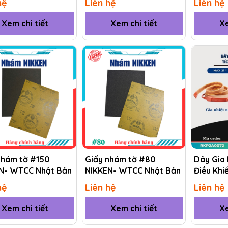
hệ
Liên hệ
Liên hệ
Xem chi tiết
Xem chi tiết
Xe
nhám tờ #150
Giấy nhám tờ #80
Dây Gia 
N- WTCC Nhật Bản
NIKKEN- WTCC Nhật Bản
Điều Khi
(RKP) R
hệ
Liên hệ
Liên hệ
Xem chi tiết
Xem chi tiết
Xe