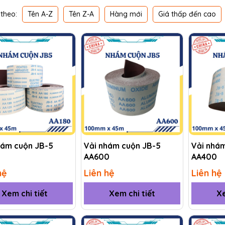
Tên A-Z
Tên Z-A
Hàng mới
Giá thấp đến cao
theo:
hám cuộn JB-5
Vải nhám cuộn JB-5
Vải nhá
AA600
AA400
hệ
Liên hệ
Liên hệ
Xem chi tiết
Xem chi tiết
Xe