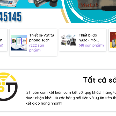
Thiết bị-Vật tư
Thiết bị đo
âm
phòng sạch
nước - Môi
trường
m)
(222 sản
(48 sản phẩm)
phẩm)
Tất cả 
IST luôn cam kết luôn cam kết với quý khách hàng/
được nhập khẩu từ các hãng nổi tiến và uy tín trên t
kết giao hàng nhanh!