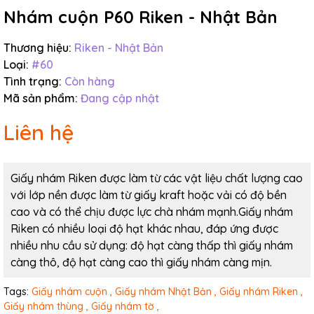
Nhám cuộn P60 Riken - Nhật Bản
Thương hiệu:
Riken - Nhật Bản
Loại:
#60
Tình trạng:
Còn hàng
Mã sản phẩm:
Đang cập nhật
Liên hệ
Giấy nhám Riken được làm từ các vật liệu chất lượng cao
với lớp nền được làm từ giấy kraft hoặc vải có độ bền
cao và có thể chịu được lực chà nhám mạnh.Giấy nhám
Riken có nhiều loại độ hạt khác nhau, đáp ứng được
nhiều nhu cầu sử dụng: độ hạt càng thấp thì giấy nhám
càng thô, độ hạt càng cao thì giấy nhám càng mịn.
Tags:
Giấy nhám cuộn ,
Giấy nhám Nhật Bản ,
Giấy nhám Riken ,
Giấy nhám thùng ,
Giấy nhám tờ ,