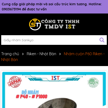
Cung cấp giải pháp mài và soi cấu trúc kim tương. Hotline:
0903673194 để được tư vấn
Trang chủ
Riken - Nhật Bản
Nhám cuộn P60 Riken -
Nhật Bản