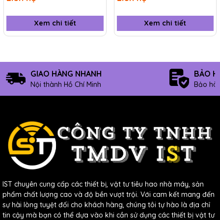
Xem chi tiết
Xem chi tiết
GIAO HÀNG NHANH
BẢO H
Nội thành Hồ Chí Minh
Bảo hàn
IST chuyên cung cấp các thiết bị, vật tư tiêu hao nhà máy, sản
phẩm chất lượng cao và độ bền vượt trội. Với cam kết mang đến
sự hài lòng tuyệt đối cho khách hàng, chúng tôi tự hào là địa chỉ
tin cậy mà bạn có thể dựa vào khi cần sử dụng các thiết bị vật tư