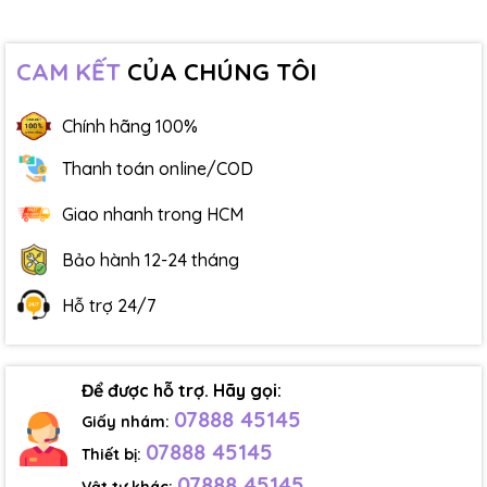
CAM KẾT
CỦA CHÚNG TÔI
Chính hãng 100%
Thanh toán online/COD
Giao nhanh trong HCM
Bảo hành 12-24 tháng
Hỗ trợ 24/7
Để được hỗ trợ. Hãy gọi:
07888 45145
Giấy nhám:
07888 45145
Thiết bị:
07888 45145