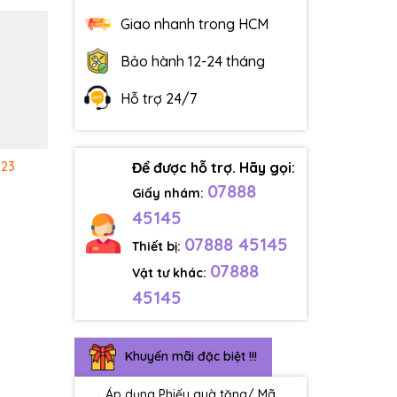
Giao nhanh trong HCM
Bảo hành 12-24 tháng
Hỗ trợ 24/7
Để được hỗ trợ. Hãy gọi:
323
07888
Giấy nhám:
45145
07888 45145
Thiết bị:
07888
Vật tư khác:
45145
Khuyến mãi đặc biệt !!!
Áp dụng Phiếu quà tặng/ Mã