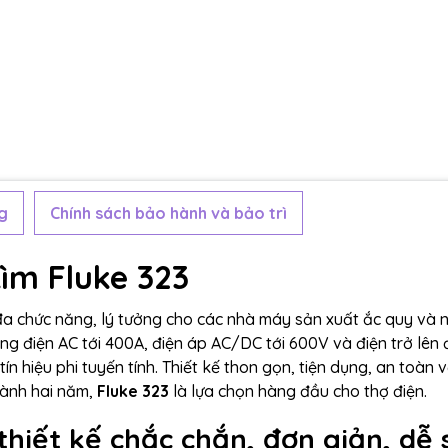
g
Chính sách bảo hành và bảo trì
ìm Fluke 323
đa chức năng, lý tưởng cho các nhà máy sản xuất ắc quy và 
g điện AC tới 400A, điện áp AC/DC tới 600V và điện trở lên 
n hiệu phi tuyến tính. Thiết kế thon gọn, tiện dụng, an toàn v
hành hai năm,
Fluke 323
là lựa chọn hàng đầu cho thợ điện.
hiết kế chắc chắn, đơn giản, dễ 