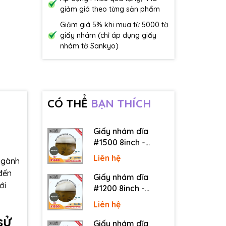
giảm giá theo từng sản phẩm
Giảm giá 5% khi mua từ 5000 tờ
giấy nhám (chỉ áp dụng giấy
nhám tờ Sankyo)
CÓ THỂ
BẠN THÍCH
Giấy nhám dĩa
#1500 8inch -
Sankyo (Nhật) - Có
Liên hệ
ngành
keo (PSA)
đến
Giấy nhám dĩa
ới
#1200 8inch -
Sankyo (Nhật) - Có
Liên hệ
keo (PSA)
sử
Giấy nhám dĩa