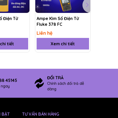
ố Điện Tử
Ampe Kìm Số Điện Tử
Ampe Kìm 
Fluke 378 FC
Fluke 393
Liên hệ
Liên hệ
hi tiết
Xem chi tiết
Xem
ĐỔI TRẢ
88 45145
Chính sách đổi trả dễ
ợ ngay
dàng
 BẬT
TƯ VẤN BÁN HÀNG