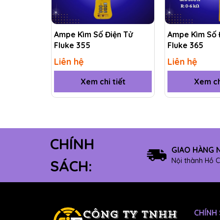
Thông số kỹ thuật củ
Ampe Kìm Số Điện Tử
Ampe Kìm Số 
Fluke 355
Fluke 365
Dải đo
Liên hệ
Liên hệ
Dòng điện AC
Xem chi tiết
Xem ch
Độ chính xác
Dải đo
Điện áp AC
Độ chính xác
CHÍNH
GIAO HÀNG 
Dải đo
Nội thành Hồ C
SÁCH:
Điện áp DC
Độ chính xác
Dải đo
CHÍNH
Điện trở