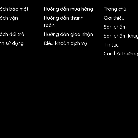
sách bảo mật
Hướng dẫn mua hàng
Trang chủ
1.0% ± 5
sách vận
Hướng dẫn thanh
Giới thiệu
≤70 Ω
toán
Sản phẩm
ách đổi trả
Hướng dẫn giao nhận
Sản phẩm khuy
-
nh sử dụng
Điều khoản dịch vụ
Tin tức
-
Câu hỏi thườn
Hiệu dụng thực
-
●
-
-
207 x 75 x 34