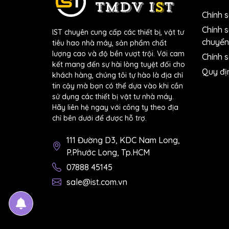
Chính 
Độ chính xác
Chính 
IST chuyên cung cấp các thiết bị, vật tư
Tính thông mạch
chuyển
tiêu hao nhà máy, sản phẩm chất
lượng cao và độ bền vượt trội. Với cam
Chính s
Điện dung
kết mang đến sự hài lòng tuyệt đối cho
Quy đị
khách hàng, chúng tôi tự hào là địa chỉ
Tần số
tin cậy mà bạn có thể dựa vào khi cần
sử dụng các thiết bị vật tư nhà máy.
Phản hồi AC
Hãy liên hệ ngay với công ty theo địa
chỉ bên dưới để được hỗ trợ.
Đèn nền
111 Đường D3, KDC Nam Long,
Giữ giá trị
P.Phước Long, Tp.HCM
Nhiệt độ tiếp xúc
07888 45145
sale@ist.com.vn
Tối thiểu/Tối đa
Kích thước C x R x D (mm)