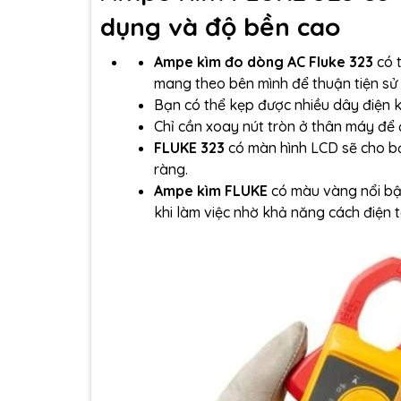
dụng và độ bền cao
Ampe kìm đo dòng AC Fluke 323
có t
mang theo bên mình để thuận tiện sử 
Bạn có thể kẹp được nhiều dây điện 
Chỉ cần xoay nút tròn ở thân máy để 
FLUKE 323
có màn hình LCD sẽ cho bạ
ràng.
Ampe kìm FLUKE
có màu vàng nổi bậ
khi làm việc nhờ khả năng cách điện tố