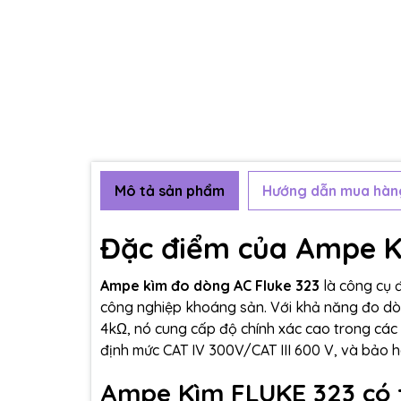
Mô tả sản phẩm
Hướng dẫn mua hàn
Đặc điểm của Ampe K
Ampe kìm đo dòng AC Fluke 323
là công cụ 
công nghiệp khoáng sản. Với khả năng đo dòn
4kΩ, nó cung cấp độ chính xác cao trong các tí
định mức CAT IV 300V/CAT III 600 V, và bảo 
Ampe Kìm FLUKE 323 có t