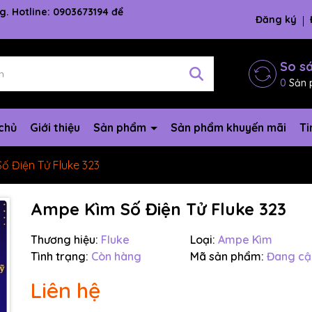
g. Hotline: 0903673194 để
Đăng ký
So s
0
Sản 
chủ
Giới thiệu
Sản phẩm
Sản phẩm khuyến mãi
Ti
ố Điện Tử Fluke 323
Ampe Kìm Số Điện Tử Fluke 323
Thương hiệu:
Fluke
Loại:
Ampe Kìm
Tình trạng:
Còn hàng
Mã sản phẩm:
Đang cậ
Liên hệ
Mã giảm giá: