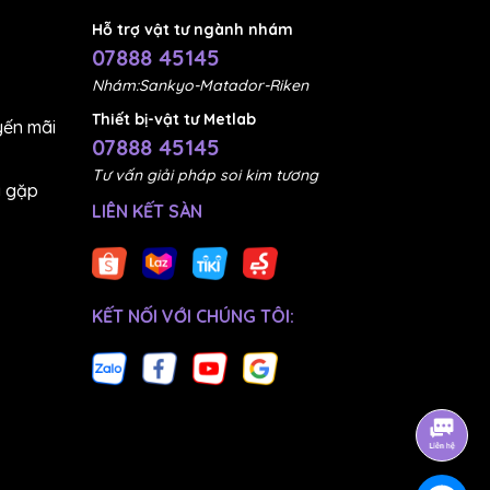
Hỗ trợ vật tư ngành nhám
07888 45145
Nhám:Sankyo-Matador-Riken
Thiết bị-vật tư Metlab
ến mãi
07888 45145
Tư vấn giải pháp soi kim tương
g gặp
LIÊN KẾT SÀN
KẾT NỐI VỚI CHÚNG TÔI: