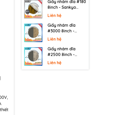
Giấy nhám dĩa #180
8inch - Sankyo
(Nhật) - Có keo
Liên hệ
(PSA)
Giấy nhám dĩa
#3000 8inch -
Sankyo (Nhật) -
Liên hệ
Không keo
Giấy nhám dĩa
#2500 8inch -
Sankyo (Nhật) -
Liên hệ
Không keo
g
600V,
.
thiết