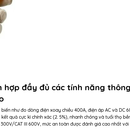
 hợp đầy đủ các tính năng thôn
o
ổ biến như đo dòng điện xoay chiều 400A, điện áp AC và DC 
ết quả cực kì chính xác (2. 5%), nhanh chóng và tuổi thọ bền
V 300V/CAT III 600V, mức an toàn được đánh giá cao nhất với 