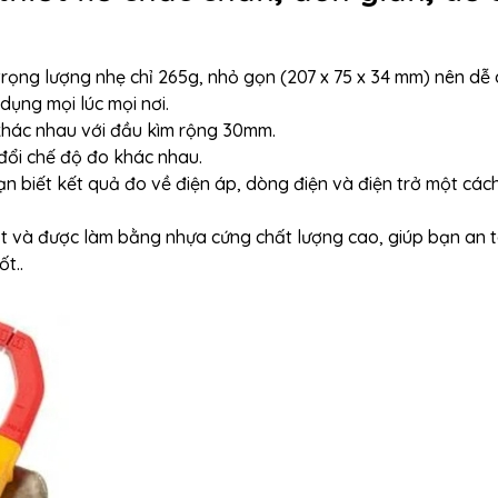
rọng lượng nhẹ chỉ 265g, nhỏ gọn (207 x 75 x 34 mm) nên dễ
dụng mọi lúc mọi nơi.
khác nhau với đầu kìm rộng 30mm.
đổi chế độ đo khác nhau.
n biết kết quả đo về điện áp, dòng điện và điện trở một các
t và được làm bằng nhựa cứng chất lượng cao, giúp bạn an 
t..