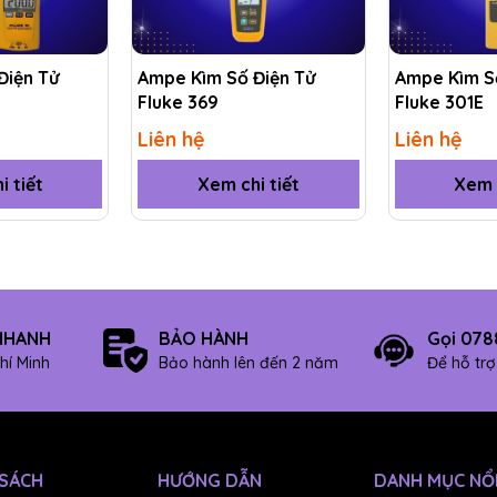
a ampe kìm Fluke 323
Điện Tử
Ampe Kìm Số Điện Tử
Ampe Kìm S
Fluke 369
Fluke 301E
400.0 A
Liên hệ
Liên hệ
2% ± 5 (45 Hz đến 65 Hz)
i tiết
Xem chi tiết
Xem c
2,5% ± 5 (65 Hz đến 400 Hz)
600.0 V
1.5% ± 5
NHANH
BẢO HÀNH
Gọi 078
600.0 V
hí Minh
Bảo hành lên đến 2 năm
Để hỗ tr
1.0% ± 5
400.0 Ω
 SÁCH
HƯỚNG DẪN
DANH MỤC NỔI
4000 Ω