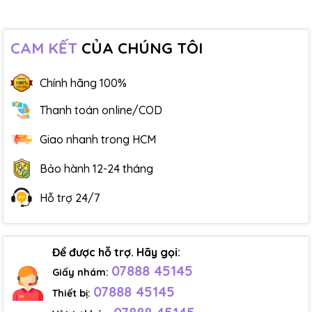
CAM KẾT
CỦA CHÚNG TÔI
Chính hãng 100%
Thanh toán online/COD
Giao nhanh trong HCM
Bảo hành 12-24 tháng
Hỗ trợ 24/7
Để được hỗ trợ. Hãy gọi:
07888 45145
Giấy nhám:
07888 45145
Thiết bị: