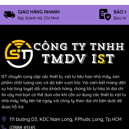
hỗ trợ quý anh/chị.
GIAO HÀNG NHANH
BẢO H
***********************************************
Nội thành Hồ Chí Minh
Bảo hàn
CÔNG TY TNHH THƯƠNG MẠI DỊCH VỤ IST
95 Đường 10, P.Phước Bình, Tp.Thủ Đức, Tp.HCM
Hotline: 0903.673.194
Email: sale@ist.com.vn
Website:
www.ist.com.vn
/
www.ist.vn
IST chuyên cung cấp các thiết bị, vật tư tiêu hao nhà máy, sản
phẩm chất lượng cao và độ bền vượt trội. Với cam kết mang đến
sự hài lòng tuyệt đối cho khách hàng, chúng tôi tự hào là địa chỉ
tin cậy mà bạn có thể dựa vào khi cần sử dụng các thiết bị vật tư
nhà máy. Hãy liên hệ ngay với công ty theo địa chỉ bên dưới để
được hỗ trợ.
111 Đường D3, KDC Nam Long, P.Phước Long, Tp.HCM
07888 45145