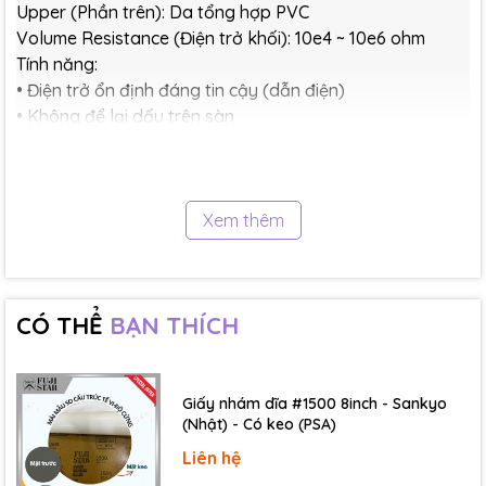
Upper (Phần trên): Da tổng hợp PVC
Volume Resistance (Điện trở khối): 10e4 ~ 10e6 ohm
Tính năng:
• Điện trở ổn định đáng tin cậy (dẫn điện)
• Không để lại dấu trên sàn
Size (Kích cỡ): 220, 225, 230, 235, 240, 245, 250, 255,
260, 265, 270, 275, 280, 290, 300 mm
Xem thêm
CÓ THỂ
BẠN THÍCH
Giấy nhám dĩa #1500 8inch - Sankyo
(Nhật) - Có keo (PSA)
Liên hệ