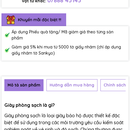
07888 45145
Vật tư khác:
Khuyến mãi đặc biệt !!!
Áp dụng Phiếu quà tặng/ Mã giảm giá theo từng sản
phẩm
Giảm giá 5% khi mua từ 5000 tờ giấy nhám (chỉ áp dụng
giấy nhám tờ Sankyo)
Mô tả sản phẩm
Hướng dẫn mua hàng
Chính sách b
Giày phòng sạch là gì?
Giày phòng sạch là loại giày bảo hộ được thiết kế đặc
biệt để sử dụng trong các môi trường yêu cầu kiểm soát
nghiêm ngặt về vệ sinh và độ sạch. Chúng thường được