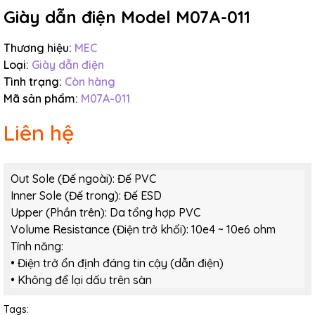
Giày dẫn điện Model M07A-011
Thương hiệu:
MEC
Loại:
Giày dẫn điện
Tình trạng:
Còn hàng
Mã sản phẩm:
M07A-011
Liên hệ
Out Sole (Đế ngoài): Đế PVC
Inner Sole (Đế trong): Đế ESD
Upper (Phần trên): Da tổng hợp PVC
Volume Resistance (Điện trở khối): 10e4 ~ 10e6 ohm
Tính năng:
• Điện trở ổn định đáng tin cậy (dẫn điện)
• Không để lại dấu trên sàn
Tags: