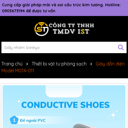
Cung cấp giải pháp mài và soi cấu trúc kim tương. Hotline:
0903673194 để được tư vấn
Trang chủ
Thiết bị vật tư phòng sạch
Giày dẫn điện
Model M07A-011