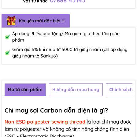
07888 45145
Vật tư khác:
Khuyến mãi đặc biệt !!!
Áp dụng Phiếu quà tặng/ Mã giảm giá theo từng sản
phẩm
Giảm giá 5% khi mua từ 5000 tờ giấy nhám (chỉ áp dụng
giấy nhám tờ Sankyo)
Mô tả sản phẩm
Hướng dẫn mua hàng
Chính sách b
Chỉ may sợi Carbon dẫn điện là gì?
Non-ESD polyester sewing thread
là loại chỉ may được
làm từ polyester và không có tính năng chống tĩnh điện
(ESD - Electrostatic Discharge).