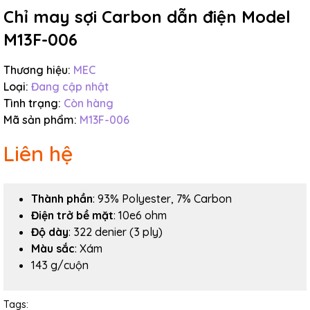
Chỉ may sợi Carbon dẫn điện Model
M13F-006
Thương hiệu:
MEC
Loại:
Đang cập nhật
Tình trạng:
Còn hàng
Mã sản phẩm:
M13F-006
Liên hệ
Thành phần
: 93% Polyester, 7% Carbon
Điện trở bề mặt
: 10e6 ohm
Độ dày
: 322 denier (3 ply)
Màu sắc
: Xám
143 g/cuộn
Tags: