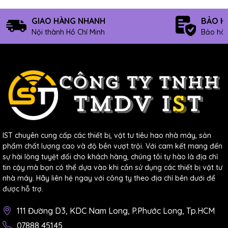
GIAO HÀNG NHANH
BẢO H
Nội thành Hồ Chí Minh
Bảo hàn
IST chuyên cung cấp các thiết bị, vật tư tiêu hao nhà máy, sản
phẩm chất lượng cao và độ bền vượt trội. Với cam kết mang đến
sự hài lòng tuyệt đối cho khách hàng, chúng tôi tự hào là địa chỉ
tin cậy mà bạn có thể dựa vào khi cần sử dụng các thiết bị vật tư
nhà máy. Hãy liên hệ ngay với công ty theo địa chỉ bên dưới để
được hỗ trợ.
111 Đường D3, KDC Nam Long, P.Phước Long, Tp.HCM
07888 45145