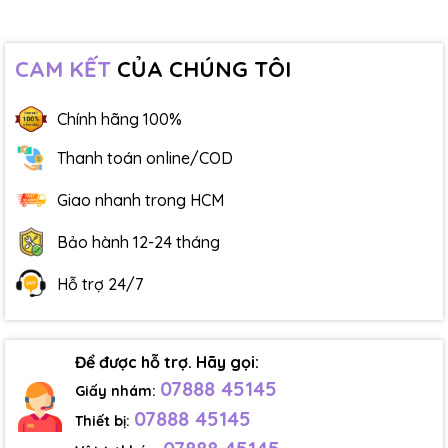
CAM KẾT
CỦA CHÚNG TÔI
Chính hãng 100%
Thanh toán online/COD
Giao nhanh trong HCM
Bảo hành 12-24 tháng
Hỗ trợ 24/7
Để được hỗ trợ. Hãy gọi:
07888 45145
Giấy nhám:
07888 45145
Thiết bị: