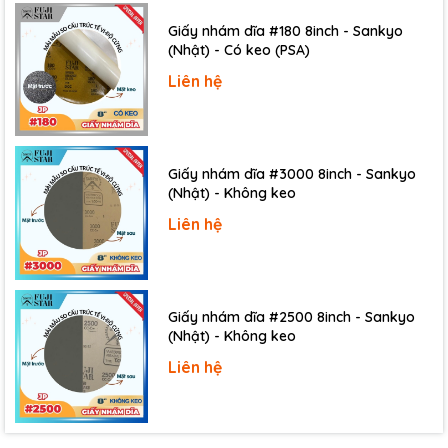
CÔNG TY TNHH THƯƠNG MẠI DỊCH VỤ IST
Giấy nhám dĩa #180 8inch - Sankyo
(Nhật) - Có keo (PSA)
95 Đường 10, P.Phước Bình, Tp.Thủ Đức, Tp.HCM
Hotline: 0903.673.194
Liên hệ
Email: sale@ist.com.vn
Website:
www.ist.com.vn
/
www.ist.vn
Giấy nhám dĩa #3000 8inch - Sankyo
(Nhật) - Không keo
Liên hệ
Giấy nhám dĩa #2500 8inch - Sankyo
(Nhật) - Không keo
Liên hệ