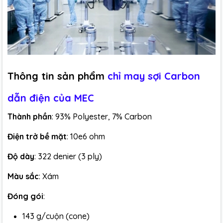
Thông tin sản phẩm
chỉ may sợi Carbon
dẫn điện của MEC
Thành phần
: 93% Polyester, 7% Carbon
Điện trở bề mặt
: 10e6 ohm
Độ dày
: 322 denier (3 ply)
Màu sắc
: Xám
Đóng gói
:
143 g/cuộn (cone)