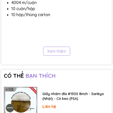
4004 m/cuộn
10 cuộn/hộp
10 hộp/thùng carton
Xem thêm
CÓ THỂ
BẠN THÍCH
Giấy nhám dĩa #1500 8inch - Sankyo
(Nhật) - Có keo (PSA)
Ứng dụng
Liên hệ