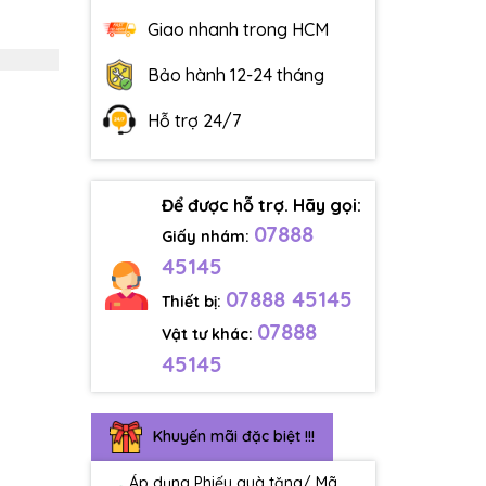
Giao nhanh trong HCM
Bảo hành 12-24 tháng
Hỗ trợ 24/7
Để được hỗ trợ. Hãy gọi:
07888
Giấy nhám:
45145
07888 45145
Thiết bị:
07888
Vật tư khác:
45145
Khuyến mãi đặc biệt !!!
Áp dụng Phiếu quà tặng/ Mã