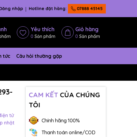
Đăng nhập
Hotline đặt hàng:
07888 45145
ánh
Yêu thích
Giỏ hàng
phẩm
0
Sản phẩm
0
Sản phẩm
n tức
Câu hỏi thường gặp
293-
CAM KẾT
CỦA CHÚNG
TÔI
iện tử
Chính hãng 100%
p nhật
Thanh toán online/COD