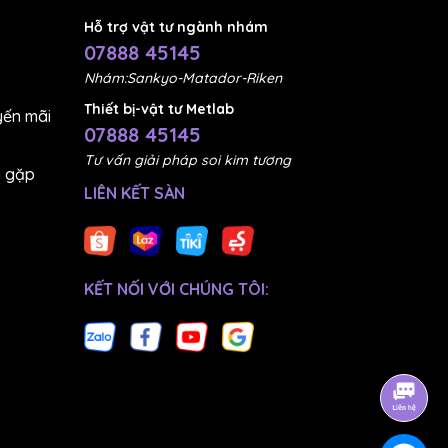
Hỗ trợ vật tư ngành nhám
07888 45145
Nhám:Sankyo-Matador-Riken
Thiết bị-vật tư Metlab
ến mãi
07888 45145
Tư vấn giải pháp soi kim tương
g gặp
LIÊN KẾT SÀN
KẾT NỐI VỚI CHÚNG TÔI:
h,