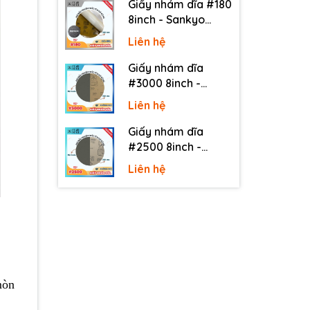
Giấy nhám dĩa #180
8inch - Sankyo
(Nhật) - Có keo
Liên hệ
(PSA)
Giấy nhám dĩa
#3000 8inch -
Sankyo (Nhật) -
Liên hệ
Không keo
Giấy nhám dĩa
#2500 8inch -
Sankyo (Nhật) -
Liên hệ
Không keo
mòn