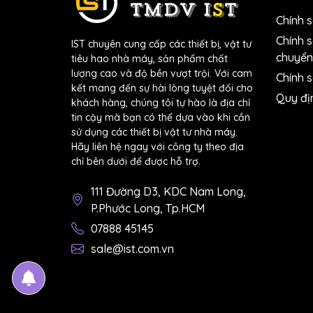
Chính 
Chính 
IST chuyên cung cấp các thiết bị, vật tư
chuyển
tiêu hao nhà máy, sản phẩm chất
lượng cao và độ bền vượt trội. Với cam
Chính s
kết mang đến sự hài lòng tuyệt đối cho
Quy đị
khách hàng, chúng tôi tự hào là địa chỉ
tin cậy mà bạn có thể dựa vào khi cần
sử dụng các thiết bị vật tư nhà máy.
Hãy liên hệ ngay với công ty theo địa
chỉ bên dưới để được hỗ trợ.
111 Đường D3, KDC Nam Long,
P.Phước Long, Tp.HCM
07888 45145
sale@ist.com.vn
Với nhiều tuỳ chọn được trang bị trên sả