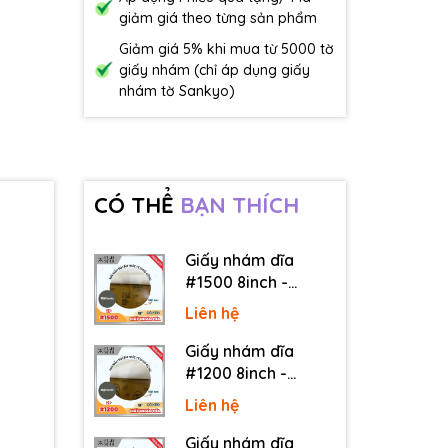
giảm giá theo từng sản phẩm
Giảm giá 5% khi mua từ 5000 tờ
giấy nhám (chỉ áp dụng giấy
nhám tờ Sankyo)
CÓ THỂ
BẠN THÍCH
Giấy nhám dĩa
#1500 8inch -
Sankyo (Nhật) - Có
Liên hệ
keo (PSA)
Giấy nhám dĩa
#1200 8inch -
Sankyo (Nhật) - Có
Liên hệ
keo (PSA)
Giấy nhám dĩa