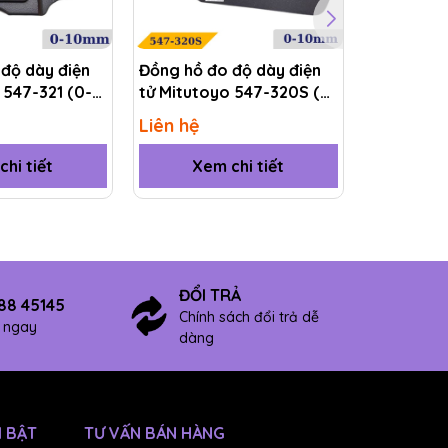
độ dày điện
Đồng hồ đo độ dày điện
Đồng hồ đ
 547-321 (0-
tử Mitutoyo 547-320S (0-
tử Mituto
10mm)
10mm)
Liên hệ
Liên hệ
n đo
hi tiết
Xem chi tiết
Xem
ả,
 đến
ĐỔI TRẢ
88 45145
Chính sách đổi trả dễ
ợ ngay
ng
dàng
 BẬT
TƯ VẤN BÁN HÀNG