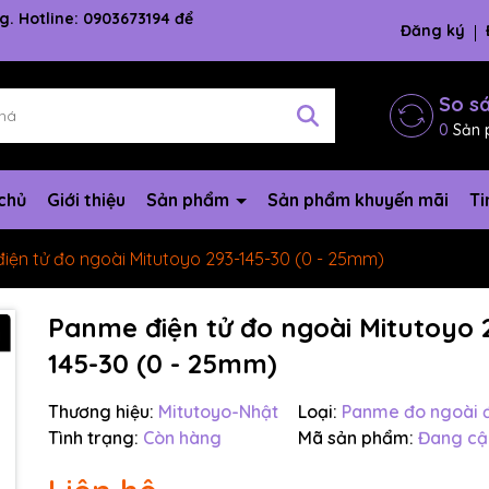
g. Hotline: 0903673194 để
Đăng ký
So s
0
Sản 
chủ
Giới thiệu
Sản phẩm
Sản phẩm khuyến mãi
Ti
iện tử đo ngoài Mitutoyo 293-145-30 (0 - 25mm)
Panme điện tử đo ngoài Mitutoyo 
145-30 (0 - 25mm)
Thương hiệu:
Mitutoyo-Nhật
Loại:
Panme đo ngoài đ
Tình trạng:
Còn hàng
Mã sản phẩm:
Đang cậ
Mã giảm giá: