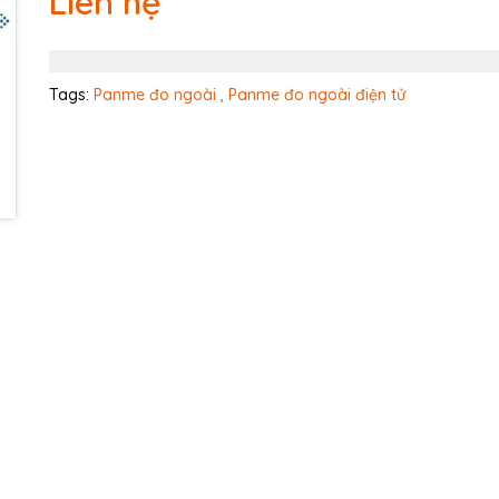
Liên hệ
Ngày hết hạn:
Điều kiện:
Tags:
Panme đo ngoài ,
Panme đo ngoài điện tử