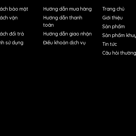
sách bảo mật
Hướng dẫn mua hàng
Trang chủ
sách vận
Hướng dẫn thanh
Giới thiệu
toán
Sản phẩm
ách đổi trả
Hướng dẫn giao nhận
Sản phẩm khuy
nh sử dụng
Điều khoản dịch vụ
Tin tức
Câu hỏi thườn
(Tiêu chuẩn IP65- chống nước-an toàn và bền bỉ)
n phẩm như: khoảng đo, độ chính xác, hiển thị đơn vị mm/inc