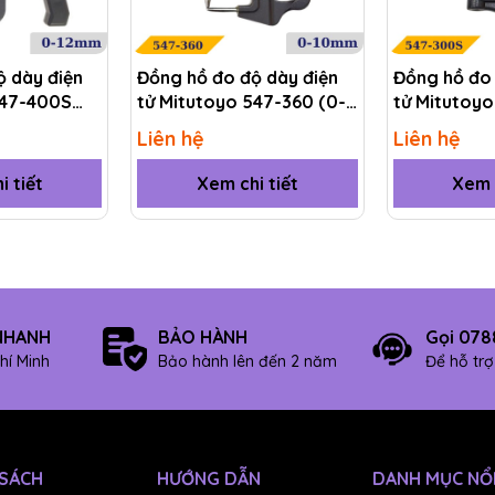
ộ dày điện
Đồng hồ đo độ dày điện
Đồng hồ đo 
547-400S
tử Mitutoyo 547-360 (0-
tử Mitutoyo
10mm)
10mm)
Liên hệ
Liên hệ
 giúp cho sản phẩm có khả năng xác định chính xác vị trí cầ
i tiết
Xem chi tiết
Xem c
t lại hay điều chỉnh.
iết kế chuẩn giúp người dùng dễ dàng thao tác và đọc kết qu
 cho phép đo.
ời dùng có thể bảo quản sản phẩm tốt và dễ dàng di chuyển
NHANH
BẢO HÀNH
Gọi 078
hí Minh
Bảo hành lên đến 2 năm
Để hỗ tr
có thể sử dụng Panme trong môi trường nước mà không sợ hỏ
 SÁCH
HƯỚNG DẪN
DANH MỤC NỔI