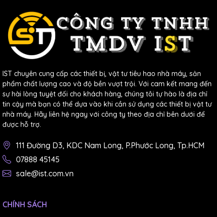
3.5. Màn hình to, hiển thị rõ ràng
Thiết kế
màn hình LCD
lớn cho phép kết quả đo được
hiển thị rõ ràng. Thêm vào đó, màn hình còn có thể xoay
330 độ
với chiều cao ký tự là
11mm
giúp người dùng dễ
nhìn, dễ đọc kết quả và tránh gây nhầm lẫn.
IST chuyên cung cấp các thiết bị, vật tư tiêu hao nhà máy, sản
phẩm chất lượng cao và độ bền vượt trội. Với cam kết mang đến
sự hài lòng tuyệt đối cho khách hàng, chúng tôi tự hào là địa chỉ
tin cậy mà bạn có thể dựa vào khi cần sử dụng các thiết bị vật tư
nhà máy. Hãy liên hệ ngay với công ty theo địa chỉ bên dưới để
được hỗ trợ.
111 Đường D3, KDC Nam Long, P.Phước Long, Tp.HCM
07888 45145
sale@ist.com.vn
CHÍNH SÁCH