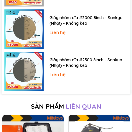
Giấy nhám dĩa #3000 8inch - Sankyo
(Nhật) - Không keo
Liên hệ
Giấy nhám dĩa #2500 8inch - Sankyo
(Nhật) - Không keo
Liên hệ
3.4. Kết quả đo chính xác
Độ chính xác ở mức
±0.02mm
cho phép đồng hồ đo độ
SẢN PHẨM
LIÊN QUAN
dày điện tử Mitutoyo có thể đưa ra kết quả đo chính xác
gần như tuyệt đối. Ưu điểm này giúp cho sản phẩm
giành được sự tin tưởng của người tiêu dùng và phục vụ