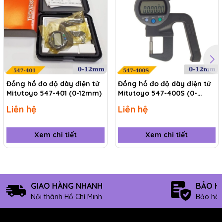
tốt cho mọi nhu cầu sử dụng của khách hàng.
Đồng hồ đo độ dày điện tử
Đồng hồ đo độ dày điện tử
Mitutoyo 547-401 (0-12mm)
Mitutoyo 547-400S (0-
12mm)
Liên hệ
Liên hệ
Xem chi tiết
Xem chi tiết
GIAO HÀNG NHANH
BẢO H
Nội thành Hồ Chí Minh
Bảo hàn