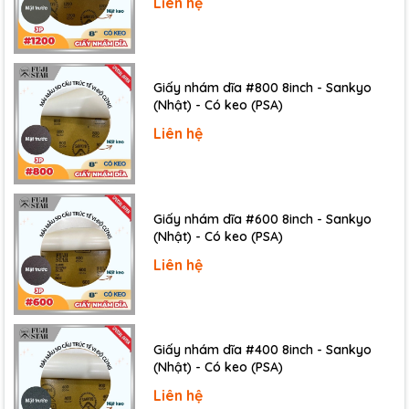
Liên hệ
Thiết bị được cấu tạo từ chất liệu bền bỉ, cứng cáp, chịu
được va đập mạnh và chống chịu được sự mài mòn nhờ
lớp phủ carbide
. Nhờ đó, chất lượng sản phẩm luôn
Giấy nhám dĩa #800 8inch - Sankyo
được bảo vệ tốt trong mọi môi trường làm việc.
(Nhật) - Có keo (PSA)
Liên hệ
Giấy nhám dĩa #600 8inch - Sankyo
(Nhật) - Có keo (PSA)
Liên hệ
Giấy nhám dĩa #400 8inch - Sankyo
(Nhật) - Có keo (PSA)
Liên hệ