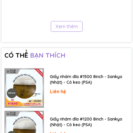
Xem thêm
CÓ THỂ
BẠN THÍCH
Giấy nhám dĩa #1500 8inch - Sankyo
(Nhật) - Có keo (PSA)
Liên hệ
Giấy nhám dĩa #1200 8inch - Sankyo
(Nhật) - Có keo (PSA)
3.2. Chất liệu cao cấp