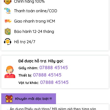
Chính hãng 100%
Thanh toán online/COD
Giao nhanh trong HCM
Bảo hành 12-24 tháng
Hỗ trợ 24/7
Để được hỗ trợ. Hãy gọi:
07888 45145
Giấy nhám:
07888 45145
Thiết bị:
07888 45145
Vật tư khác:
Khuyến mãi đặc biệt !!!
Áp dụng Phiếu quà tặng/ Mã giảm giá theo từng sản