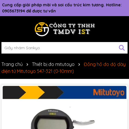
Cung cấp giải pháp mài và soi cấu trúc kim tương. Hotline:
0903673194 để được tư vấn
Trang chủ
Thiết bị đo mitutoyo
Đồng hồ đo độ dày
điện tử Mitutoyo 547-321 (0-10mm)