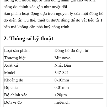
lượng tốt, được người tiêu dùng đánh giá cao về khả
năng đo chính xác gần như tuyệt đối.
Sản phẩm hoạt động dựa trên nguyên lý của một đồng hồ
đo điện từ. Cụ thể, thiết bị được dùng để đo vật liệu từ 1
bên mà không cần phá huỷ công trình.
2. Thông số kỹ thuật
Loại sản phẩm
Đồng hồ đo điện tử
Thương hiệu
Mitutoyo
Xuất xứ
Nhật Bản
Model
547-321
Khoảng đo
0-10mm
Độ chia
0.01mm
Độ chính xác
±20μm
Đơn vị đo
mét/inch