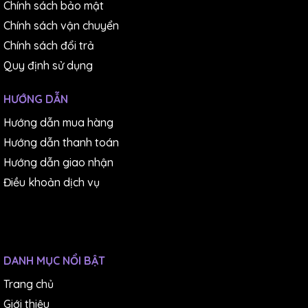
Chính sách bảo mật
Chính sách vận chuyển
Chính sách đổi trả
Quy định sử dụng
HƯỚNG DẪN
3.6. Sử dụng thuận tiện, bảo quản dễ dàng
Hướng dẫn mua hàng
Đồng hồ đo độ dày điện tử Mitutoyo được trang bị
1
Hướng dẫn thanh toán
viên pin SR44 Mitutoyo
cung cấp năng lượng đảm bảo
Hướng dẫn giao nhận
cho đồng hồ hoạt động ở trạng thái tốt nhất. Ngoài ra,
Điều khoản dịch vụ
với thành phần
thuỷ ngân
(Hg)
0%
,
pin SR44
còn giúp
bảo vệ môi trường và duy trì sự hoạt động ổn định cho
thiết bị.
Đi kèm với sản phẩm là hộp nhựa bảo vệ tiện lợi. Nhờ
DANH MỤC NỔI BẬT
đó, bạn có thể dễ dàng vận chuyển sản phẩm hoặc bảo
Trang chủ
quản thiết bị cẩn thận khi không cần sử dụng.
Giới thiệu