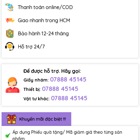
Thanh toán online/COD
Giao nhanh trong HCM
Bảo hành 12-24 tháng
Hỗ trợ 24/7
Để được hỗ trợ. Hãy gọi:
07888 45145
Giấy nhám:
07888 45145
Thiết bị:
07888 45145
Vật tư khác:
Khuyến mãi đặc biệt !!!
Áp dụng Phiếu quà tặng/ Mã giảm giá theo từng sản
phẩm