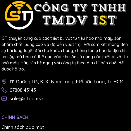
IST chuyên cung cấp các thiết bị, vật tư tiêu hao nhà máy, sản
phẩm chất lượng cao và độ bền vượt trội. Với cam kết mang đến
sự hài lòng tuyệt đối cho khách hàng, chúng tôi tự hào là địa chỉ
tin cậy mà bạn có thể dựa vào khi cần sử dụng các thiết bị vật tư
5. Cách sử dụng Panme điện tử đo
nhà máy. Hãy liên hệ ngay với công ty theo địa chỉ bên dưới để
được hỗ trợ.
ngoài
111 Đường D3, KDC Nam Long, P.Phước Long, Tp.HCM
Khi đo, dùng tay trái cầm Panme, đồng thời tay phải vặn
07888 45145
cho đầu đo đến gần tiếp xúc với chi tiết cần đo đúng áp
sale@ist.com.vn
lực đo. Tiếp theo, giữ cho đường tâm của 2 mỏ đo trùng
nhau với kích thước đo. Nếu phải lấy Panme ra khỏi vị
CHÍNH SÁCH
trí đo thì vặn đai ốc hãm để cố định đầu đo động trước
rồi mới lấy Panme ra.
Chính sách bảo mật