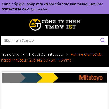
Cung cấp giải pháp mài và soi cấu trúc kim tương. Hotline:
0903673194 để được tư vấn
Trang chủ
Thiết bị đo mitutoyo
Panme điện tử đo
ngoài Mitutoyo 293-142-30 (50 - 75mm)