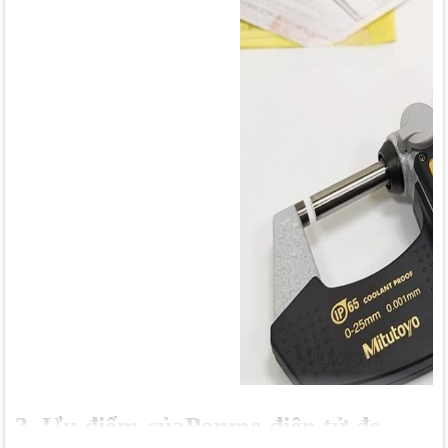
3. Ưu điểm củaPanme điện tử đo