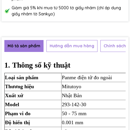
Giảm giá 5% khi mua từ 5000 tờ giấy nhám (chỉ áp dụng
giấy nhám tờ Sankyo)
Mô tả sản phẩm
Hướng dẫn mua hàng
Chính sách b
1. Thông số kỹ thuật
Loại sản phẩm
Panme điện tử đo ngoài
Thương hiệu
Mitutoyo
Xuất xứ
Nhật Bản
Model
293-142-30
Phạm vi đo
50 - 75 mm
Độ hiển thị
0.001 mm