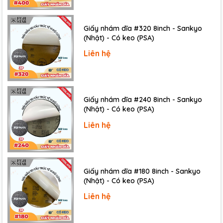
Giấy nhám dĩa #320 8inch - Sankyo
(Nhật) - Có keo (PSA)
Liên hệ
Giấy nhám dĩa #240 8inch - Sankyo
(Nhật) - Có keo (PSA)
Việc ứng dụng công nghệ
ABSOLUTE
đã giúp cho
sản phẩm có khả năng xác định chính xác vị trí cần
Liên hệ
đo ngay từ khi bật nguồn mà không cần cài đặt lại
hay điều chỉnh.
Tất cả các bộ phận của Panme đều được thiết kế
Giấy nhám dĩa #180 8inch - Sankyo
chuẩn giúp người dùng dễ dàng thao tác và đọc kết
(Nhật) - Có keo (PSA)
quả, đồng thời đảm bảo độ chính xác tuyệt đối cho
Liên hệ
phép đo.
Đi kèm là hộp đựng chuyên dụng giúp người dùng