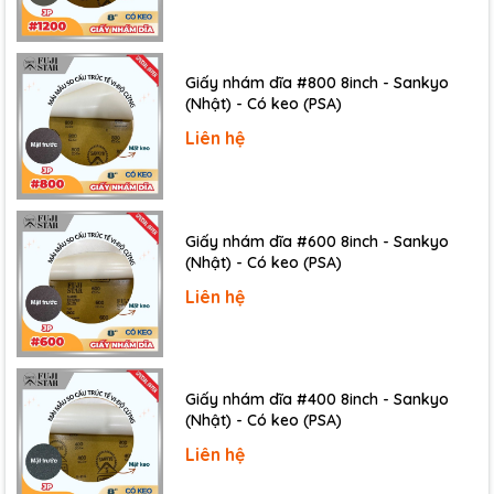
Thiết bị với độ chính xác cao cùng sai số cực thấp
có thể đáp ứng được các yêu cầu của người dùng
Giấy nhám dĩa #800 8inch - Sankyo
một cách tối đa, phục vụ thiết thực và nâng cao hiệu
(Nhật) - Có keo (PSA)
suất công việc.
Liên hệ
Panme được trang bị màn hình hiển thị kết quả giúp
bạn dễ dàng đọc kết quả chính xác, giảm sai số trong
quá trình đo.
Giấy nhám dĩa #600 8inch - Sankyo
(Nhật) - Có keo (PSA)
Liên hệ
Giấy nhám dĩa #400 8inch - Sankyo
(Nhật) - Có keo (PSA)
Liên hệ