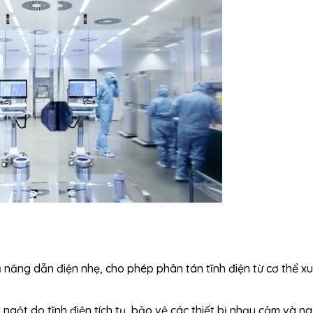
ả năng dẫn điện nhẹ, cho phép phân tán tĩnh điện từ cơ thể x
gột do tĩnh điện tích tụ, bảo vệ các thiết bị nhạy cảm và ng