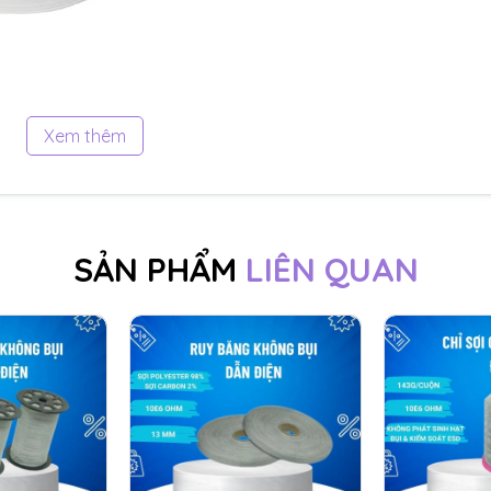
Xem thêm
)
SẢN PHẨM
LIÊN QUAN
8 ohm
ần 5mm mỗi cỡ