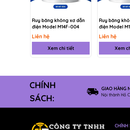
Kháng mài mòn
·
Ít tạo ra hạt (bụi)
·
Ruy băng không xơ dẫn
Ruy băng khô
điện Model M14F-004
điện Model M
Ứng dụng của giày phân tán tĩnh điện:
Liên hệ
Liên hệ
Xem chi tiết
Xem ch
CHÍNH
GIAO HÀNG 
Nội thành Hồ C
SÁCH:
CHÍNH