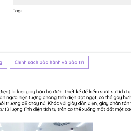
Tags:
g
Chính sách bảo hành và bảo trì
điện) là loại giày bảo hộ được thiết kế để kiểm soát sự tích t
ngăn ngừa hiện tượng phóng tĩnh điện đột ngột, có thể gây hư
 môi trường dễ cháy nổ. Khác với giày dẫn điện, giày phân tán 
 từ lượng tĩnh điện tích tụ trên cơ thể xuống mặt đất một cá