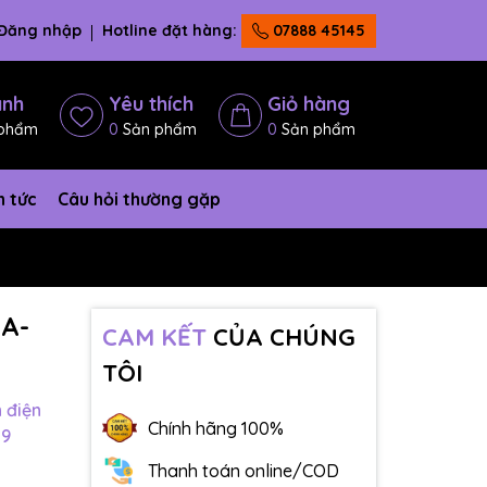
Đăng nhập
Hotline đặt hàng:
07888 45145
ánh
Yêu thích
Giỏ hàng
phẩm
0
Sản phẩm
0
Sản phẩm
n tức
Câu hỏi thường gặp
1A-
CAM KẾT
CỦA CHÚNG
TÔI
h điện
Chính hãng 100%
09
Thanh toán online/COD