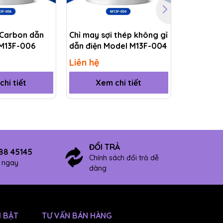
 Carbon dẫn
Chỉ may sợi thép không gỉ
Chỉ may P
 M13F-006
dẫn điện Model M13F-004
ESD Mode
Liên hệ
Liên hệ
hi tiết
Xem chi tiết
Xem
ĐỔI TRẢ
88 45145
Chính sách đổi trả dễ
ợ ngay
dàng
 BẬT
TƯ VẤN BÁN HÀNG