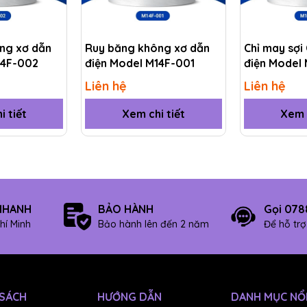
ng xơ dẫn
Ruy băng không xơ dẫn
Chỉ may sợi
14F-002
điện Model M14F-001
điện Model
Liên hệ
Liên hệ
i tiết
Xem chi tiết
Xem c
NHANH
BẢO HÀNH
Gọi 078
hí Minh
Bảo hành lên đến 2 năm
Để hỗ tr
 SÁCH
HƯỚNG DẪN
DANH MỤC NỔI