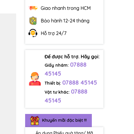
Giao nhanh trong HCM
Bảo hành 12-24 tháng
Hỗ trợ 24/7
Để được hỗ trợ. Hãy gọi:
07888
Giấy nhám:
45145
07888 45145
Thiết bị:
07888
Vật tư khác:
45145
Khuyến mãi đặc biệt !!!
Áp dụng Phiếu quà tặng/ Mã