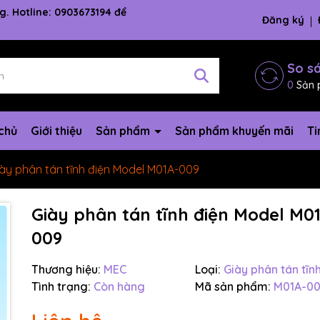
g. Hotline: 0903673194 để
Đăng ký
So s
0
Sản 
chủ
Giới thiệu
Sản phẩm
Sản phẩm khuyến mãi
Ti
ày phân tán tĩnh điện Model M01A-009
Giày phân tán tĩnh điện Model M0
009
Thương hiệu:
MEC
Loại:
Giày phân tán tĩn
Tình trạng:
Còn hàng
Mã sản phẩm:
M01A-0
Mã giảm giá: