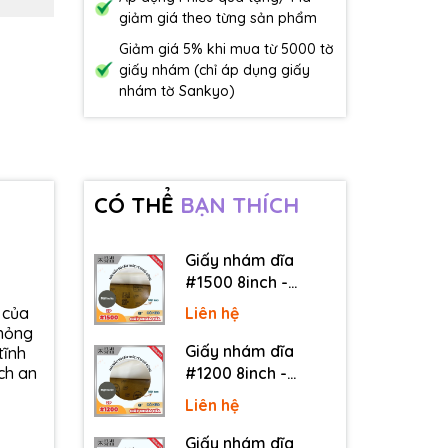
giảm giá theo từng sản phẩm
Giảm giá 5% khi mua từ 5000 tờ
giấy nhám (chỉ áp dụng giấy
nhám tờ Sankyo)
CÓ THỂ
BẠN THÍCH
Giấy nhám dĩa
#1500 8inch -
Sankyo (Nhật) - Có
ụ của
Liên hệ
keo (PSA)
 hỏng
Giấy nhám dĩa
tĩnh
ch an
#1200 8inch -
Sankyo (Nhật) - Có
Liên hệ
keo (PSA)
Giấy nhám dĩa