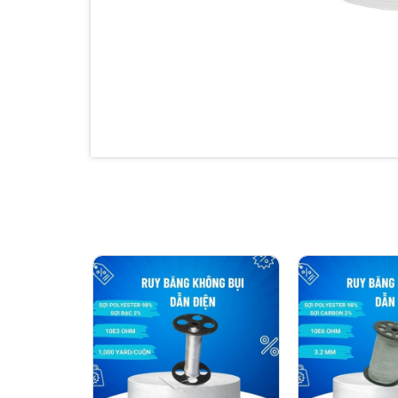
Đế ngoài (Out Sole): Đế PU (Polyurethane)
·
Đế trong (Inner Sole): Đế ESD (Chống tĩnh điện
·
Phần trên (Upper): Da tổng hợp PU
·
Điện trở khối (Volume Resistance): 10e6 ~ 10e
·
Kích cỡ (Size): Từ 220mm đến 320mm, tăng d
·
Các tính năng (Features):
Trọng lượng nhẹ
·
Đế ngoài PU có thể tái chế
·
Đệm thoải mái
·