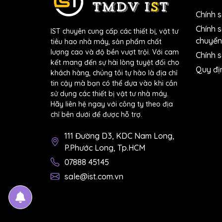
Chính 
Chính 
Ngành công nghiệp điện tử
:
IST chuyên cung cấp các thiết bị, vật tư
chuyển
tiêu hao nhà máy, sản phẩm chất
Giày phân tán tĩnh điện thường được sử dụ
lượng cao và độ bền vượt trội. Với cam
Chính s
nhạy cảm dễ bị hỏng do phóng tĩnh điện.
kết mang đến sự hài lòng tuyệt đối cho
Ngành y tế và dược phẩm
:
Quy đị
khách hàng, chúng tôi tự hào là địa chỉ
Trong các cơ sở y tế và sản xuất dược ph
tin cậy mà bạn có thể dựa vào khi cần
chặn tĩnh điện tích tụ làm ảnh hưởng đến
sử dụng các thiết bị vật tư nhà máy.
Nhà máy chế tạo máy móc
:
Hãy liên hệ ngay với công ty theo địa
Các khu vực chế tạo, lắp ráp máy móc và 
chỉ bên dưới để được hỗ trợ.
nguy cơ phóng tĩnh điện, đặc biệt khi làm 
111 Đường D3, KDC Nam Long,
Ngành sản xuất hóa chất
:
P.Phước Long, Tp.HCM
Trong các nhà máy sản xuất hóa chất, giày
bảo vệ người lao động và tránh nguy cơ 
07888 45145
sale@ist.com.vn
Giày phân tán tĩnh điện giúp duy trì mức độ a
thời bảo vệ thiết bị và người lao động khỏi cá
MUA DỤNG CỤ VÀ THIẾT BỊ PHÒNG