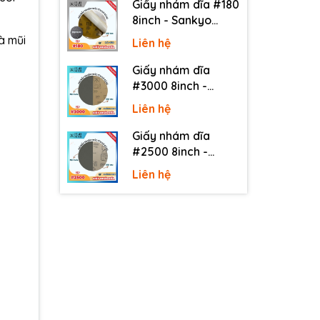
Giấy nhám dĩa #180
8inch - Sankyo
(Nhật) - Có keo
à mũi
Liên hệ
(PSA)
Giấy nhám dĩa
#3000 8inch -
Sankyo (Nhật) -
Liên hệ
Không keo
Giấy nhám dĩa
#2500 8inch -
Sankyo (Nhật) -
Liên hệ
Không keo