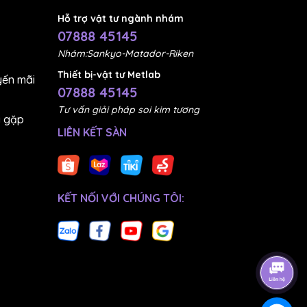
Hỗ trợ vật tư ngành nhám
07888 45145
Nhám:Sankyo-Matador-Riken
phẩm
Thiết bị-vật tư Metlab
ến mãi
07888 45145
 ngăn
Tư vấn giải pháp soi kim tương
g gặp
LIÊN KẾT SÀN
ể giảm
KẾT NỐI VỚI CHÚNG TÔI:
 điện,
 đồng