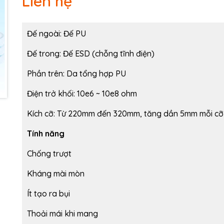
Liên hệ
Ngày hết hạn:
Điều kiện:
Đế ngoài: Đế PU
Đế trong: Đế ESD (chỗng tĩnh điện)
Phần trên: Da tổng hợp PU
Điện trở khối: 10e6 ~ 10e8 ohm
Kích cỡ:
Từ 220mm đến 320mm, tăng dần 5mm mỗi cỡ
Tính năng
Chống trượt
Kháng mài mòn
Ít tạo ra bụi
Thoải mái khi mang