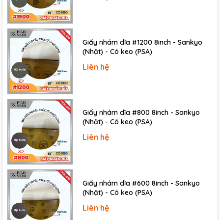
gồm:
*Giấy nhám nước
Giấy nhám dĩa #1200 8inch - Sankyo
Giấy nhám nước thông thường: Được sử dụng để
(Nhật) - Có keo (PSA)
chà nhám bề mặt gỗ, kim loại, nhựa,... bằng cách sử
Liên hệ
dụng nước.
Giấy nhám nước chống tĩnh điện: Được sử dụng để
chà nhám bề mặt gỗ, kim loại, nhựa,... trong môi
Giấy nhám dĩa #800 8inch - Sankyo
trường có nhiều tĩnh điện.
(Nhật) - Có keo (PSA)
Giấy nhám nước tự dính: Được sử dụng để chà
Liên hệ
nhám bề mặt gỗ, kim loại, nhựa,... mà không cần sử
dụng keo dán
Giấy nhám dĩa #600 8inch - Sankyo
(Nhật) - Có keo (PSA)
Liên hệ