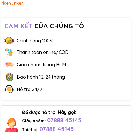
riken ,
riken
CAM KẾT
CỦA CHÚNG TÔI
Chính hãng 100%
Thanh toán online/COD
Giao nhanh trong HCM
Bảo hành 12-24 tháng
Hỗ trợ 24/7
Để được hỗ trợ. Hãy gọi:
07888 45145
Giấy nhám:
07888 45145
Thiết bị: