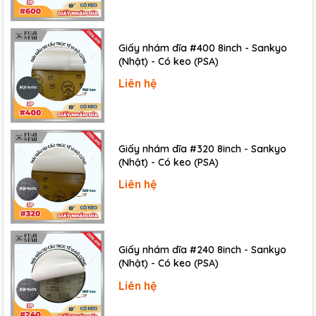
Giấy nhám dĩa #400 8inch - Sankyo
(Nhật) - Có keo (PSA)
Liên hệ
Giấy nhám dĩa #320 8inch - Sankyo
(Nhật) - Có keo (PSA)
Liên hệ
*Giấy nhám khô
Giấy nhám dĩa #240 8inch - Sankyo
Giấy nhám khô thông thường: Được sử dụng để chà
(Nhật) - Có keo (PSA)
nhám bề mặt gỗ, kim loại, nhựa,... bằng cách sử
Liên hệ
dụng giấy nhám khô.