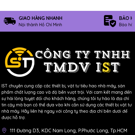
không bị rộp, chảy,…
Xuất xứ: Nhật Bản
GIAO HÀNG NHANH
BẢO H
Nội thành Hồ Chí Minh
Bảo hàn
4. Đặc tính nổi bật chỉ có của chà nhám
Riken
Được sản xuất trên dây chuyền máy móc hiện đại
của Nhật Bản
Giấy dai và dẻo: chà được vào mọi góc của sản
phẩm
IST chuyên cung cấp các thiết bị, vật tư tiêu hao nhà máy, sản
Giấy được sản xuất đặc biệt có thể ngâm vào nước
phẩm chất lượng cao và độ bền vượt trội. Với cam kết mang đến
thoải mái trong nhiều giờ mà không bị hư nhám
sự hài lòng tuyệt đối cho khách hàng, chúng tôi tự hào là địa chỉ
Hạt cát rất cứng và sắc: tiết kiệm thời gian chà và
tin cậy mà bạn có thể dựa vào khi cần sử dụng các thiết bị vật tư
nhà máy. Hãy liên hệ ngay với công ty theo địa chỉ bên dưới để
sức lực con người, tiết kiệm điện năng khi sử dụng
được hỗ trợ.
máy chà nhám
Hạt cát đều: cho ra bề mặt sản phẩm tuyệt hảo
111 Đường D3, KDC Nam Long, P.Phước Long, Tp.HCM