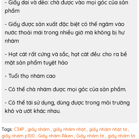
- Giấy dai và dẻo: chà được vào mọi góc của sản
phẩm
- Giấy được sản xuất đặc biệt có thể ngâm vào
nước thoải mái trong nhiều giờ mà không bị hư
nhám
- Hạt cát rất cứng và sắc, hạt cát đều: cho ra bề
mặt sản phẩm tuyệt hảo
- Tuổi thọ nhám cao
- Có thể chà nhám được mọi góc của sản phẩm.
- Có thể tái sử dụng, dùng được trong môi trường
khô và ướt khác nhau.
Tags:
C34P ,
giấy nhám ,
giấy nhám nhật ,
giấy nhám nhật tờ ,
giấy nhám p100 ,
Giấy nhám Riken ,
Giấy nhám tờ ,
giấy nhám tờ