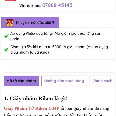
07888 45145
Vật tư khác:
Khuyến mãi đặc biệt !!!
Áp dụng Phiếu quà tặng/ Mã giảm giá theo từng sản
phẩm
Giảm giá 5% khi mua từ 5000 tờ giấy nhám (chỉ áp dụng
giấy nhám tờ Sankyo)
Mô tả sản phẩm
Hướng dẫn mua hàng
Chính sách b
1. Giấy nhám Riken là gì?
Giấy Nhám Tờ Riken C34P
là loại giấy nhám đa năng
(dùng được cả trong môi trường nước lẫn khô), một