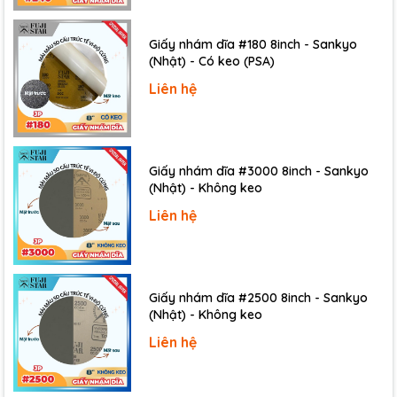
Giấy nhám khô chống tĩnh điện: Được sử dụng để
chà nhám bề mặt gỗ, kim loại, nhựa,... trong môi
Giấy nhám dĩa #180 8inch - Sankyo
trường có nhiều tĩnh điện.
(Nhật) - Có keo (PSA)
Giấy nhám khô tự dính: Được sử dụng để chà nhám
Liên hệ
bề mặt gỗ, kim loại, nhựa,... mà không cần sử dụng
keo dán.
Giấy nhám dĩa #3000 8inch - Sankyo
(Nhật) - Không keo
Liên hệ
Giấy nhám dĩa #2500 8inch - Sankyo
(Nhật) - Không keo
Liên hệ