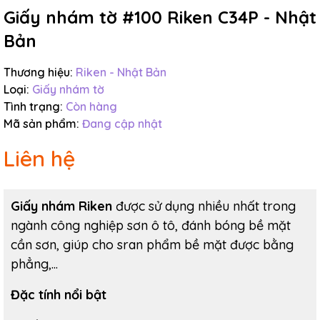
Giấy nhám tờ #100 Riken C34P - Nhật
Điều kiện:
Bản
Thương hiệu:
Riken - Nhật Bản
Loại:
Giấy nhám tờ
Tình trạng:
Còn hàng
Mã sản phẩm:
Đang cập nhật
Liên hệ
Giấy nhám Riken
được sử dụng nhiều nhất trong
ngành công nghiệp sơn ô tô, đánh bóng bề mặt
cần sơn, giúp cho sran phẩm bề mặt được bằng
phẳng,...
Đặc tính nổi bật