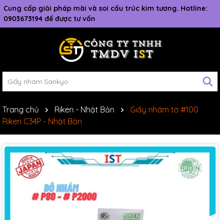
Cung cấp giải pháp mài và soi cấu trúc kim tương. Hotline:
0903673194 để được tư vấn
Trang chủ
Riken - Nhật Bản
Giấy nhám tờ #100
Riken C34P - Nhật Bản