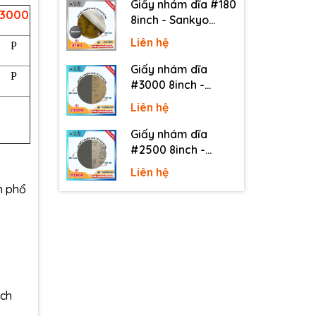
Giấy nhám dĩa #180
3000
8inch - Sankyo
(Nhật) - Có keo
Liên hệ
P
(PSA)
Giấy nhám dĩa
P
#3000 8inch -
Sankyo (Nhật) -
Liên hệ
Không keo
Giấy nhám dĩa
#2500 8inch -
Sankyo (Nhật) -
Liên hệ
Không keo
n phổ
nch