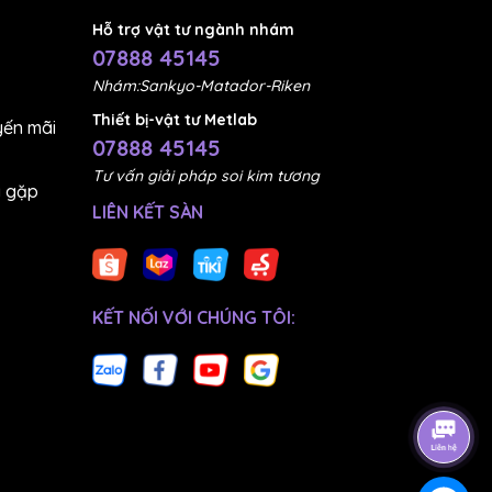
Hỗ trợ vật tư ngành nhám
07888 45145
Nhám:Sankyo-Matador-Riken
Thiết bị-vật tư Metlab
ến mãi
07888 45145
Tư vấn giải pháp soi kim tương
g gặp
LIÊN KẾT SÀN
, đánh
KẾT NỐI VỚI CHÚNG TÔI: