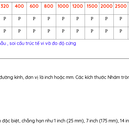
320
400
600
800
1000
1200
1500
2000
2500
P
P
P
P
P
P
P
P
P
P
P
P
P
P
P
P
P
P
ẫu , soi cấu trúc tế vi và đo độ cứng
ường kính, đơn vị là inch hoặc mm. Các kích thước Nhám trò
đặc biệt, chẳng hạn như 1 inch (25 mm), 7 inch (175 mm), 14 i