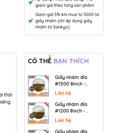
giảm giá theo từng sản phẩm
Giảm giá 5% khi mua từ 5000 tờ
giấy nhám (chỉ áp dụng giấy
nhám tờ Sankyo)
CÓ THỂ
BẠN THÍCH
Giấy nhám dĩa
#1500 8inch -
Sankyo (Nhật) - Có
Liên hệ
i thời
keo (PSA)
miếng
Giấy nhám dĩa
#1200 8inch -
Sankyo (Nhật) - Có
Liên hệ
keo (PSA)
Giấy nhám dĩa