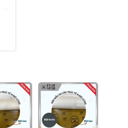
o các
c sử
hất
ạo độ
o bề