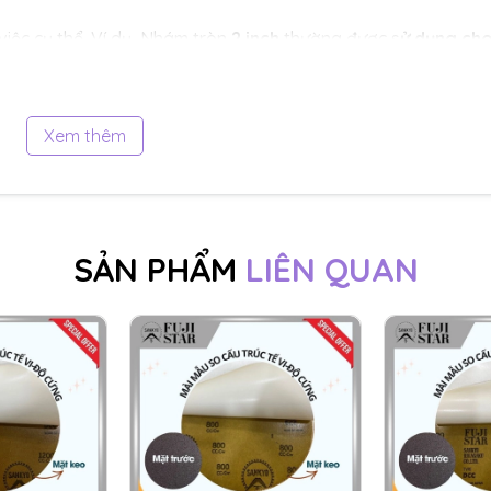
iệc cụ thể. Ví dụ, Nhám tròn
2 inch
thường được s
ử dụng ch
 trang sức hoặc đồ gia dụng
. Nhám tròn
10 inch
thường đượ
hà nhám bề mặt gỗ hoặc kim loại.
Xem thêm
là một trong những loại giấy nhám được ứng dụng phổ biến n
ụ thể:
SẢN PHẨM
LIÊN QUAN
 nội thất:
để chà phá cho các bề mặt, hoặc đánh bóng để t
u kiện cho lớp sơn lót hoặc sơn hoàn thiện bám chắc hơn và
iá trị thẩm mỹ lẫn độ bền.