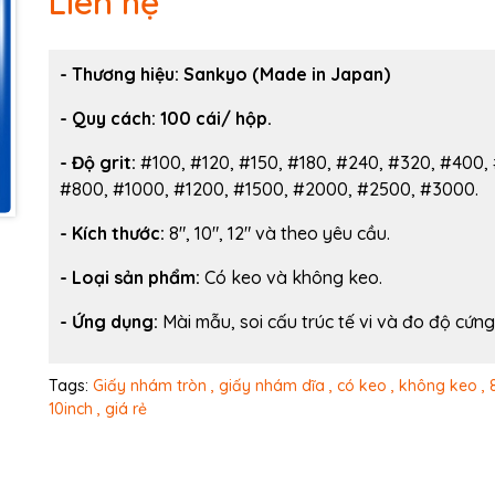
Liên hệ
Ngày hết hạn:
Điều kiện:
- Thương hiệu:
Sankyo (Made in Japan)
-
Quy cách: 100 cái/ hộp.
- Độ grit:
#100, #120, #150, #180, #240, #320, #400,
#800, #1000, #1200, #1500, #2000, #2500, #3000.
- Kích thước:
8", 10", 12" và theo yêu cầu.
- Loại sản phẩm:
Có keo và không keo.
- Ứng dụng:
Mài mẫu, soi cấu trúc tế vi và đo độ cứng
Tags:
Giấy nhám tròn ,
giấy nhám dĩa ,
có keo ,
không keo ,
10inch ,
giá rẻ