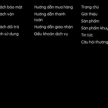
sách bảo mật
Hướng dẫn mua hàng
Trang chủ
sách vận
Hướng dẫn thanh
Giới thiệu
toán
Sản phẩm
ách đổi trả
Hướng dẫn giao nhận
Sản phẩm khuy
nh sử dụng
Điều khoản dịch vụ
Tin tức
Câu hỏi thườn
tô:
để đánh bóng thô, loại bỏ các lớp gỉ sét, đánh bóng tinh
ám chắc, bóng láng hơn, bảo vệ sản phẩm tốt hơn.