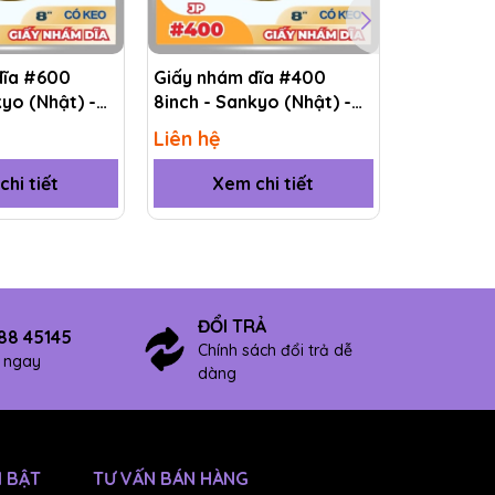
dĩa #600
Giấy nhám dĩa #400
Giấy nhám
kyo (Nhật) -
8inch - Sankyo (Nhật) -
- Sankyo 
A)
Có keo (PSA)
(PSA)
Liên hệ
Liên hệ
hi tiết
Xem chi tiết
Xem
ĐỔI TRẢ
88 45145
Chính sách đổi trả dễ
ợ ngay
dàng
 BẬT
TƯ VẤN BÁN HÀNG