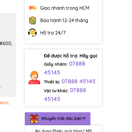
Giao nhanh trong HCM
Bảo hành 12-24 tháng
Hỗ trợ 24/7
 #600,
Để được hỗ trợ. Hãy gọi:
07888
Giấy nhám:
45145
07888 45145
Thiết bị:
.
07888
Vật tư khác:
45145
8inch ,
Khuyến mãi đặc biệt !!!
Áp dụng Phiếu quà tặng/ Mã