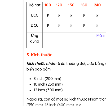
Độ hạt
100
120
150
180
240
LCC
P
P
P
P
P
DCC
P
P
P
P
P
Ứng
Mài m
dụng
3. Kích thước
Kích thước nhám tròn
thường được đo bằng đ
biến bao gồm:
8 inch (200 mm)
10 inch (250 mm)
12 inch (300 mm)
Ngoài ra, còn có một số kích thước Nhám tròn 
(350 mm), 16 inch (400 mm), v.v.