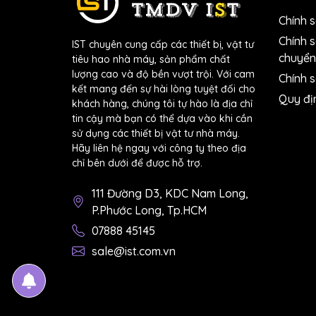
Chính 
Chính 
IST chuyên cung cấp các thiết bị, vật tư
chuyển
tiêu hao nhà máy, sản phẩm chất
lượng cao và độ bền vượt trội. Với cam
Chính s
kết mang đến sự hài lòng tuyệt đối cho
Quy đị
khách hàng, chúng tôi tự hào là địa chỉ
tin cậy mà bạn có thể dựa vào khi cần
sử dụng các thiết bị vật tư nhà máy.
Hãy liên hệ ngay với công ty theo địa
- Ngành gia công cơ khí, chế tạo, sản xuất ô 
chỉ bên dưới để được hỗ trợ.
bavia cho bề mặt sản phẩm để các lớp sơn b
111 Đường D3, KDC Nam Long,
P.Phước Long, Tp.HCM
07888 45145
sale@ist.com.vn