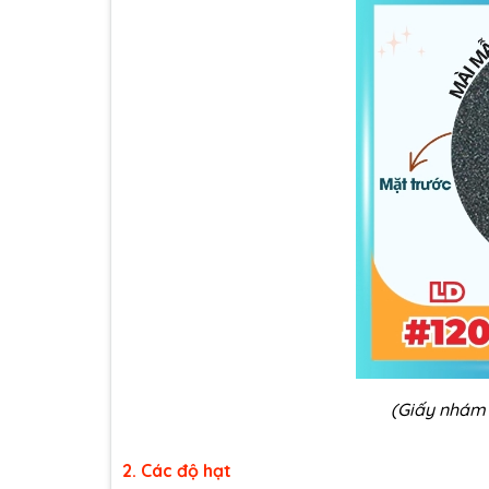
(Giấy nhám 
2. Các độ hạt