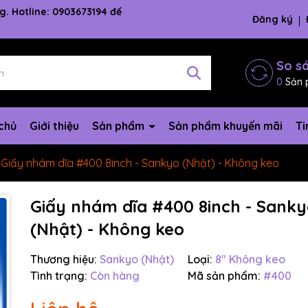
g. Hotline: 0903673194 để
Đăng ký
So s
0
Sản 
chủ
Giới thiệu
Sản phẩm
Sản phẩm khuyến mãi
Ti
Giấy nhám dĩa #400 8inch - Sankyo (Nhật) - Không keo
Giấy nhám dĩa #400 8inch - Sank
(Nhật) - Không keo
Thương hiệu:
Sankyo (Nhật)
Loại:
8" Không keo
Tình trạng:
Còn hàng
Mã sản phẩm:
#400
Mã giảm giá: