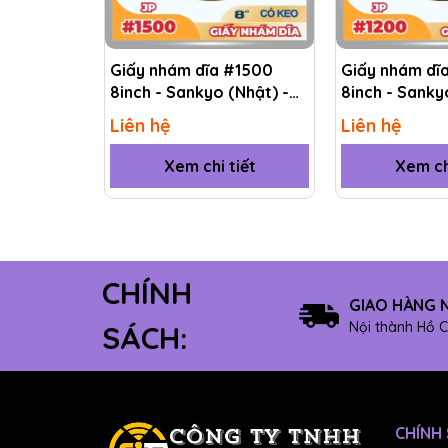
Giấy nhám dĩa #1500
Giấy nhám dĩ
8inch - Sankyo (Nhật) -
8inch - Sanky
Có keo (PSA)
Có keo (PSA)
Liên hệ
Liên hệ
Xem chi tiết
Xem ch
CHÍNH
- Ngành soi cấu trúc tế vi:
dùng trong máy m
GIAO HÀNG 
Nội thành Hồ C
SÁCH:
CHÍNH