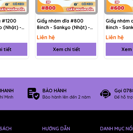
a #1200
Giấy nhám dĩa #800
Giấy nhám 
o (Nhật) -
8inch - Sankyo (Nhật) -
8inch - San
Có keo (PSA)
Có keo (PS
Liên hệ
Liên hệ
i tiết
Xem chi tiết
Xem c
ài mẫu tự động
NHANH
BẢO HÀNH
Gọi 078
hí Minh
Bảo hành lên đến 2 năm
Để hỗ tr
 SÁCH
HƯỚNG DẪN
DANH MỤC NỔI