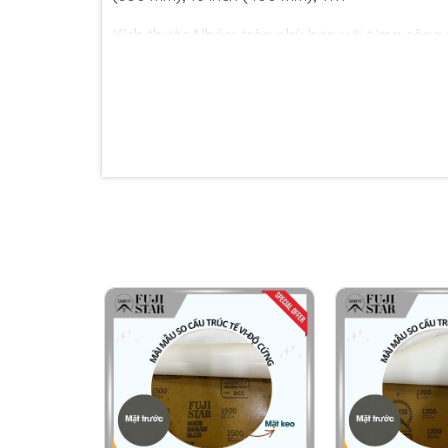
Kích thước Nhám tròn phù hợp với từng công v
công việc nhỏ
, chẳng hạn
như đánh bóng đồ
dụng cho các
công việc lớn
, chẳng hạn như
c
3. Ứng dụng
Thị trường ghi nhận hiện nay, giấy nhám đĩa 
trong nhiều ngành nghề, lĩnh vực khác nhau. C
- Ngành chế biến gỗ, gỗ thủ công mỹ nghệ –
nhẵn mịn cho bề mặt sản phẩm, từ đó tạo điề
mặt, đồng thời bóng hơn, đẹp hơn, nâng cao g