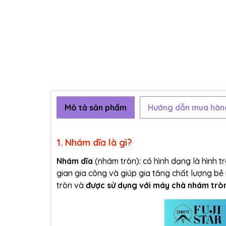
Mô tả sản phẩm
Hướng dẫn mua hàn
1. Nhám dĩa là gì?
Nhám dĩa
(nhám tròn): có hình dạng là hình t
gian gia công và giúp gia tăng chất lượng b
tròn và
được sử dụng với máy chà nhám tròn