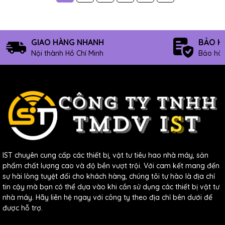
GIAO HÀNG NHANH
BẢO H
Nội thành Hồ Chí Minh
Bảo hàn
IST chuyên cung cấp các thiết bị, vật tư tiêu hao nhà máy, sản
phẩm chất lượng cao và độ bền vượt trội. Với cam kết mang đến
sự hài lòng tuyệt đối cho khách hàng, chúng tôi tự hào là địa chỉ
tin cậy mà bạn có thể dựa vào khi cần sử dụng các thiết bị vật tư
nhà máy. Hãy liên hệ ngay với công ty theo địa chỉ bên dưới để
được hỗ trợ.