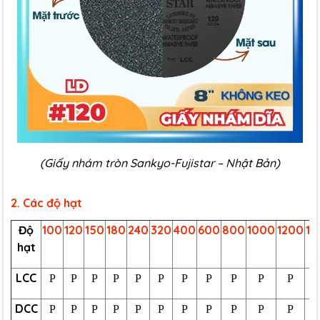
(Giấy nhám tròn Sankyo-Fujistar – Nhật Bản)
2. Các độ hạt
Độ
100
120
150
180
240
320
400
600
800
1000
1200
15
hạt
LCC
P
P
P
P
P
P
P
P
P
P
P
DCC
P
P
P
P
P
P
P
P
P
P
P