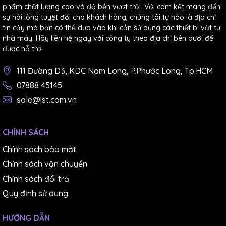
phẩm chất lượng cao và độ bền vượt trội. Với cam kết mang đến
sự hài lòng tuyệt đối cho khách hàng, chúng tôi tự hào là địa chỉ
tin cậy mà bạn có thể dựa vào khi cần sử dụng các thiết bị vật tư
nhà máy. Hãy liên hệ ngay với công ty theo địa chỉ bên dưới để
được hỗ trợ.
111 Đường D3, KDC Nam Long, P.Phước Long, Tp.HCM
07888 45145
sale@ist.com.vn
(Giấy nhám dĩa Sankyo P3000 không keo)
-
Nhám dĩa có keo:
CHÍNH SÁCH
Chính sách bảo mật
Chính sách vận chuyển
Chính sách đổi trả
Quy định sử dụng
HƯỚNG DẪN