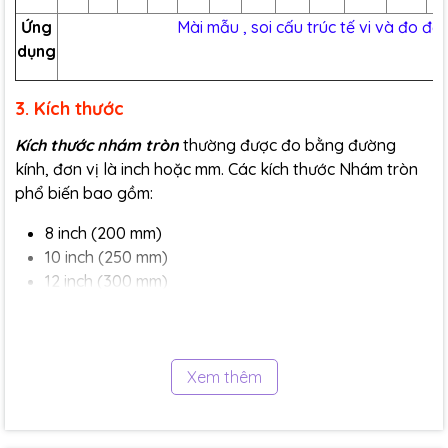
Ứng
Mài mẫu , soi cấu trúc tế vi và đo độ
dụng
3. Kích thước
Kích thước nhám tròn
thường được đo bằng đường
kính, đơn vị là inch hoặc mm. Các kích thước Nhám tròn
phổ biến bao gồm:
8 inch (200 mm)
10 inch (250 mm)
12 inch (300 mm)
Ngoài ra, còn có một số kích thước Nhám tròn đặc biệt,
chẳng hạn như 1 inch (25 mm), 7 inch (175 mm), 14 inch
(350 mm), 16 inch (400 mm), v.v.
Xem thêm
Kích thước Nhám tròn phù hợp với từng công việc cụ thể.
Ví dụ, Nhám tròn
2 inch
thường được s
ử dụng cho các