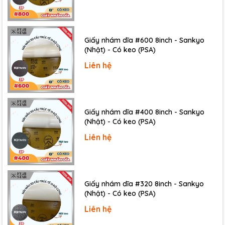
Giấy nhám dĩa #600 8inch - Sankyo
(Nhật) - Có keo (PSA)
Liên hệ
Giấy nhám dĩa #400 8inch - Sankyo
(Nhật) - Có keo (PSA)
Liên hệ
Giấy nhám dĩa #320 8inch - Sankyo
(Nhật) - Có keo (PSA)
- Ngành soi cấu trúc tế vi:
dùng trong máy mài mẫu tự
động
Liên hệ