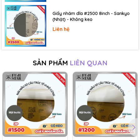
Giấy nhám dĩa #2500 8inch - Sankyo
(Nhật) - Không keo
Liên hệ
SẢN PHẨM
LIÊN QUAN
Trong tất cả các ứng dụng vừa kể trên, giấy nhám đĩa có
thể sử dụng để chà nhám thủ công bằng tay, hoặc kết
hợp cùng các loại máy chà nhám chuyên dụng để đẩy
nhanh tốc độ, nâng cao hiệu quả chà nhám khi cần thiết.