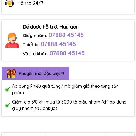
Hỗ trợ 24/7
Để được hỗ trợ. Hãy gọi:
07888 45145
Giấy nhám:
07888 45145
Thiết bị:
07888 45145
Vật tư khác:
Khuyến mãi đặc biệt !!!
Áp dụng Phiếu quà tặng/ Mã giảm giá theo từng sản
phẩm
Giảm giá 5% khi mua từ 5000 tờ giấy nhám (chỉ áp dụng
giấy nhám tờ Sankyo)