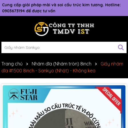
Cung cấp giải pháp mài và soi cấu trúc kim tương. Hotline:
0903673194 để được tư vấn
Trang chủ
Nhám dĩa (Nhám tròn) 8inch
Giấy nhám
dĩa #1500 8inch - Sankyo (Nhật) - Không keo