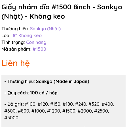
Giấy nhám dĩa #1500 8inch - Sankyo
(Nhật) - Không keo
Thương hiệu:
Sankyo (Nhật)
Loại:
8" Không keo
Tình trạng:
Còn hàng
Mã sản phẩm:
#1500
Liên hệ
- Thương hiệu:
Sankyo (Made in Japan)
-
Quy cách: 100 cái/ hộp.
- Độ grit:
#100, #120, #150, #180, #240, #320, #400,
#600, #800, #1000, #1200, #1500, #2000, #2500,
#3000.