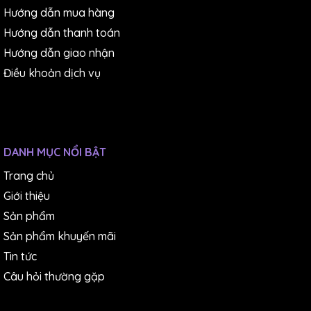
Hướng dẫn mua hàng
Hướng dẫn thanh toán
Hướng dẫn giao nhận
Điều khoản dịch vụ
DANH MỤC NỔI BẬT
Trang chủ
Giới thiệu
(Nhám dĩa Sankyo P600 có keo)
Sản phẩm
MUA GIẤY NHÁM SANKYO CHÍNH HÃNG CHẤT
Sản phẩm khuyến mãi
Tin tức
LƯỢNG TẠI ĐÂY!
Câu hỏi thường gặp
Công ty TNHH Thương Mại Dịch Vụ IST
là nhà phân
phối
uy tín
các loại
giấy nhám
tại thị trường Việt Nam