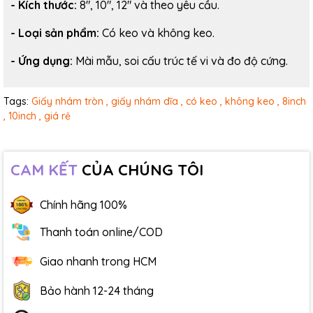
- Kích thước:
8", 10", 12" và theo yêu cầu.
- Loại sản phẩm:
Có keo và không keo.
- Ứng dụng:
Mài mẫu, soi cấu trúc tế vi và đo độ cứng.
Tags:
Giấy nhám tròn ,
giấy nhám dĩa ,
có keo ,
không keo ,
8inch
,
10inch ,
giá rẻ
CAM KẾT
CỦA CHÚNG TÔI
Chính hãng 100%
Thanh toán online/COD
Giao nhanh trong HCM
Bảo hành 12-24 tháng