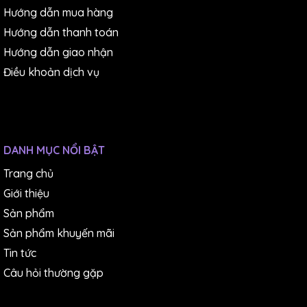
Hướng dẫn mua hàng
Hướng dẫn thanh toán
Hướng dẫn giao nhận
Điều khoản dịch vụ
DANH MỤC NỔI BẬT
Trang chủ
Giới thiệu
(Nhám dĩa Sankyo P600 có keo)
Sản phẩm
MUA GIẤY NHÁM SANKYO CHÍNH HÃNG CHẤT
Sản phẩm khuyến mãi
Tin tức
LƯỢNG TẠI ĐÂY!
Câu hỏi thường gặp
Công ty TNHH Thương Mại Dịch Vụ IST
là nhà phân
phối
uy tín
các loại
giấy nhám
tại thị trường Việt Nam