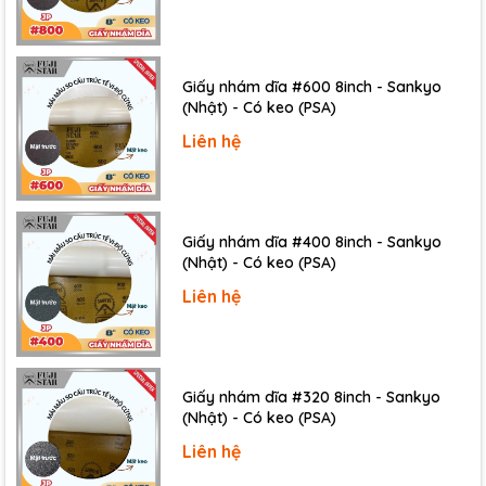
Giấy nhám dĩa #600 8inch - Sankyo
(Nhật) - Có keo (PSA)
Liên hệ
Giấy nhám dĩa #400 8inch - Sankyo
(Nhật) - Có keo (PSA)
Liên hệ
Giấy nhám dĩa #320 8inch - Sankyo
(Nhật) - Có keo (PSA)
- Ngành soi cấu trúc tế vi:
dùng trong máy mài mẫu tự
động
Liên hệ