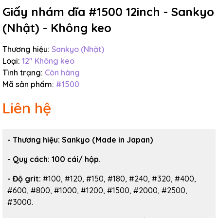
Giấy nhám dĩa #1500 12inch - Sankyo
(Nhật) - Không keo
Thương hiệu:
Sankyo (Nhật)
Loại:
12" Không keo
Tình trạng:
Còn hàng
Mã sản phẩm:
#1500
Liên hệ
- Thương hiệu:
Sankyo (Made in Japan)
-
Quy cách: 100 cái/ hộp.
- Độ grit:
#100, #120, #150, #180, #240, #320, #400,
#600, #800, #1000, #1200, #1500, #2000, #2500,
#3000.