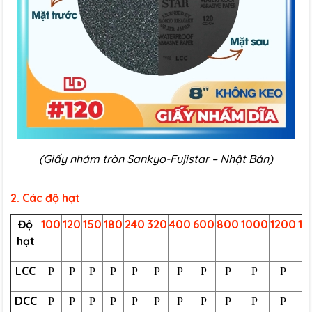
(Giấy nhám tròn Sankyo-Fujistar – Nhật Bản)
2. Các độ hạt
Độ
100
120
150
180
240
320
400
600
800
1000
1200
15
hạt
LCC
P
P
P
P
P
P
P
P
P
P
P
DCC
P
P
P
P
P
P
P
P
P
P
P