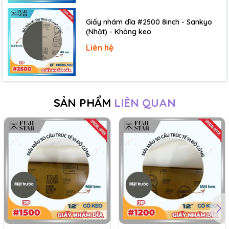
Giấy nhám dĩa #2500 8inch - Sankyo
(Nhật) - Không keo
Liên hệ
SẢN PHẨM
LIÊN QUAN
Trong tất cả các ứng dụng vừa kể trên, giấy nhám đĩa có
thể sử dụng để chà nhám thủ công bằng tay, hoặc kết
hợp cùng các loại máy chà nhám chuyên dụng để đẩy
nhanh tốc độ, nâng cao hiệu quả chà nhám khi cần thiết.