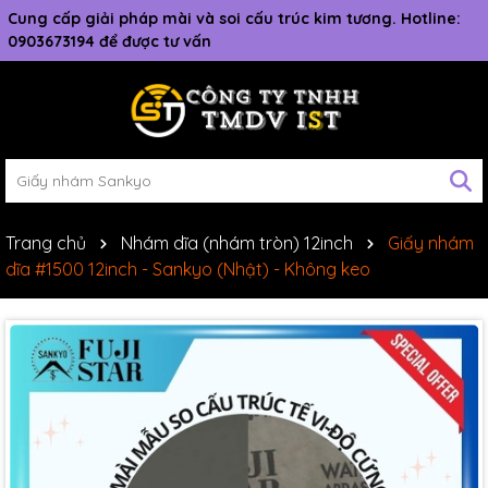
Cung cấp giải pháp mài và soi cấu trúc kim tương. Hotline:
0903673194 để được tư vấn
Trang chủ
Nhám dĩa (nhám tròn) 12inch
Giấy nhám
dĩa #1500 12inch - Sankyo (Nhật) - Không keo