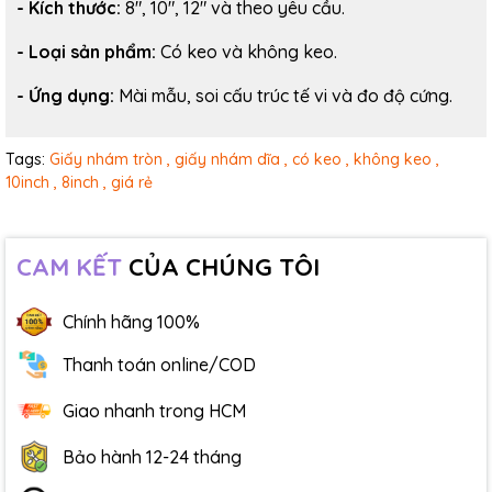
- Kích thước:
8", 10", 12" và theo yêu cầu.
- Loại sản phẩm:
Có keo và không keo.
- Ứng dụng:
Mài mẫu, soi cấu trúc tế vi và đo độ cứng.
Tags:
Giấy nhám tròn ,
giấy nhám dĩa ,
có keo ,
không keo ,
10inch ,
8inch ,
giá rẻ
CAM KẾT
CỦA CHÚNG TÔI
Chính hãng 100%
Thanh toán online/COD
Giao nhanh trong HCM
Bảo hành 12-24 tháng