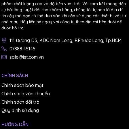
phẩm chất lượng cao và độ bền vượt trội. Với cam kết mang đến
sự hài lòng tuyệt đối cho khách hàng, chúng tôi tự hào là địa chỉ
tin cậy mà bạn có thể dựa vào khi cần sử dụng các thiết bị vật tư
nhà máy. Hãy liên hệ ngay với công ty theo địa chỉ bên dưới để
được hỗ trợ.
111 Đường D3, KDC Nam Long, P.Phước Long, Tp.HCM
07888 45145
sale@ist.com.vn
(Giấy nhám dĩa Sankyo P3000 không keo)
-
Nhám dĩa có keo:
CHÍNH SÁCH
Chính sách bảo mật
Chính sách vận chuyển
Chính sách đổi trả
Quy định sử dụng
HƯỚNG DẪN