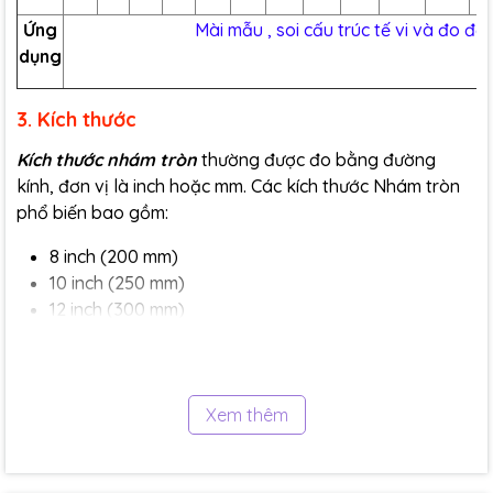
Ứng
Mài mẫu , soi cấu trúc tế vi và đo độ
dụng
3. Kích thước
Kích thước nhám tròn
thường được đo bằng đường
kính, đơn vị là inch hoặc mm. Các kích thước Nhám tròn
phổ biến bao gồm:
8 inch (200 mm)
10 inch (250 mm)
12 inch (300 mm)
Ngoài ra, còn có một số kích thước Nhám tròn đặc biệt,
chẳng hạn như 1 inch (25 mm), 7 inch (175 mm), 14 inch
(350 mm), 16 inch (400 mm), v.v.
Xem thêm
Kích thước Nhám tròn phù hợp với từng công việc cụ thể.
Ví dụ, Nhám tròn
2 inch
thường được s
ử dụng cho các