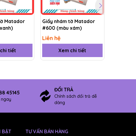
tờ Matador
Giấy nhám tờ Matador
Giấy nhá
xanh)
#600 (màu xám)
#5000 (m
Liên hệ
Liên hệ
hi tiết
Xem chi tiết
Xem
ĐỔI TRẢ
88 45145
Chính sách đổi trả dễ
ợ ngay
dàng
TNHH
 BẬT
TƯ VẤN BÁN HÀNG