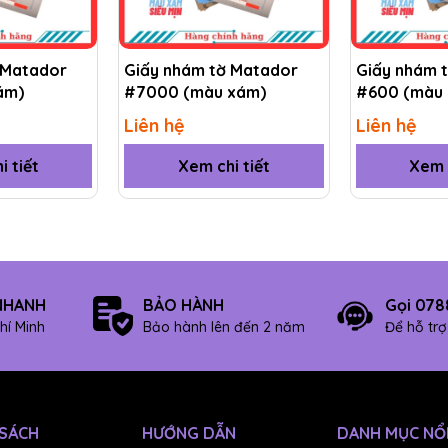
 Matador
Giấy nhám tờ Matador
Giấy nhám 
ám)
#7000 (màu xám)
#600 (màu 
Liên hệ
Liên hệ
i tiết
Xem chi tiết
Xem c
NHANH
BẢO HÀNH
Gọi 078
hí Minh
Bảo hành lên đến 2 năm
Để hỗ tr
y tín thì đừng ngần ngại hãy lựa chọn chúng tôi.
Công ty 
 SÁCH
HƯỚNG DẪN
DANH MỤC NỔI
các loại giấy nhám (giấy ráp) như
nhám tờ Matador
, nhám tờ