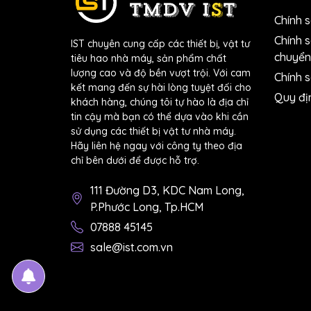
Nhật,
giấy nhám tờ Fujistar Bình Dương
, nh
Chính 
Bản, giấy nhám tờ hình vuông Sankyo,
giấy 
Chính 
IST chuyên cung cấp các thiết bị, vật tư
Buffalo
(Nhật Bản).
... trên toàn quốc như Sà
chuyển
tiêu hao nhà máy, sản phẩm chất
lượng cao và độ bền vượt trội. Với cam
Chính s
Bạn có thể tham khảo
bảng giá giấy nhám tờ
kết mang đến sự hài lòng tuyệt đối cho
Quy đị
khách hàng, chúng tôi tự hào là địa chỉ
tin cậy mà bạn có thể dựa vào khi cần
sử dụng các thiết bị vật tư nhà máy.
Hãy liên hệ ngay với công ty theo địa
chỉ bên dưới để được hỗ trợ.
111 Đường D3, KDC Nam Long,
P.Phước Long, Tp.HCM
07888 45145
sale@ist.com.vn