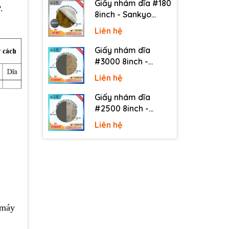
Giấy nhám dĩa #180
ờ
.
8inch - Sankyo
(Nhật) - Có keo
Liên hệ
(PSA)
Giấy nhám dĩa
#3000 8inch -
Sankyo (Nhật) -
Liên hệ
Không keo
Giấy nhám dĩa
#2500 8inch -
Sankyo (Nhật) -
Liên hệ
Không keo
 máy