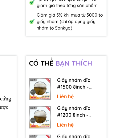
giảm giá theo từng sản phẩm
Giảm giá 5% khi mua từ 5000 tờ
giấy nhám (chỉ áp dụng giấy
nhám tờ Sankyo)
CÓ THỂ
BẠN THÍCH
Giấy nhám dĩa
#1500 8inch -
Sankyo (Nhật) - Có
Liên hệ
 cứng
keo (PSA)
ược
Giấy nhám dĩa
#1200 8inch -
Sankyo (Nhật) - Có
Liên hệ
keo (PSA)
Giấy nhám dĩa