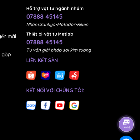
ật
Hỗ trợ vật tư ngành nhám
NCA-
07888 45145
Nhám:Sankyo-Matador-Riken
Thiết bị-vật tư Metlab
ến mãi
07888 45145
Tư vấn giải pháp soi kim tương
g gặp
LIÊN KẾT SÀN
KẾT NỐI VỚI CHÚNG TÔI: