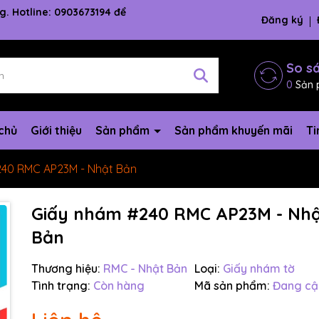
g. Hotline: 0903673194 để
Đăng ký
So s
0
Sản 
chủ
Giới thiệu
Sản phẩm
Sản phẩm khuyến mãi
Ti
240 RMC AP23M - Nhật Bản
Giấy nhám #240 RMC AP23M - Nh
Bản
Thương hiệu:
RMC - Nhật Bản
Loại:
Giấy nhám tờ
Tình trạng:
Còn hàng
Mã sản phẩm:
Đang cậ
Mã giảm giá: