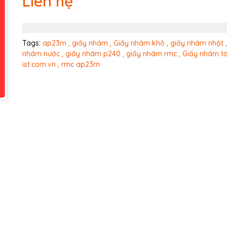
Liên hệ
Ngày hết hạn:
Điều kiện:
Tags:
ap23m ,
giấy nhám ,
Giấy nhám khô ,
giấy nhám nhật ,
nhám nước ,
giấy nhám p240 ,
giấy nhám rmc ,
Giấy nhám tờ
ist.com.vn ,
rmc ap23m