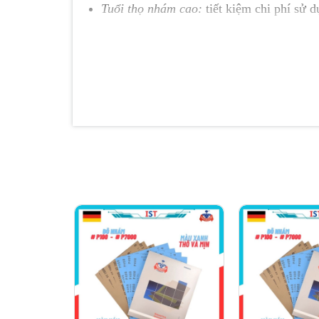
Tuổi thọ nhám cao:
tiết kiệm chi phí sử 
4. Ứng dụng
Giấy nhám nước RMC AP23M
được sản xu
đều tránh việc trầy xước sản phẩm trong khi
mặt của các ngành công nghiệp ô tô, khuôn mẫ