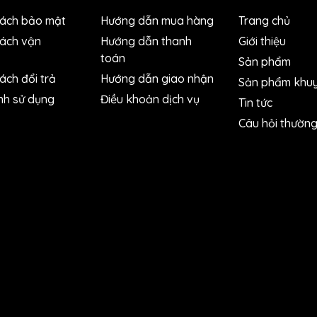
ám tờ Nikken,
giấy nhám TOA
, nhám tờ TQ, giấy nhám tờ Nh
sách bảo mật
Hướng dẫn mua hàng
Trang chủ
nhám Riken
(Nhật Bản),
giấy nhám Awuko
(Đức),
giấy nhám 
sách vận
Hướng dẫn thanh
Giới thiệu
i Gòn, Bình Dương, Hà Nội,...
toán
Sản phẩm
ách đổi trả
Hướng dẫn giao nhận
được cung cấp bởi IST dưới đây:
Sản phẩm khuy
nh sử dụng
Điều khoản dịch vụ
Tin tức
Câu hỏi thườn