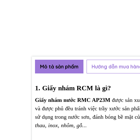
Mô tả sản phẩm
Hướng dẫn mua hàn
1. Giấy nhám RCM là gì?
Giấy nhám nước RMC AP23M
được sản xuấ
và được phủ đều tránh việc trầy xước sản ph
sử dụng trong nước sơn, đánh bóng bề mặt củ
thau,
inox
, nhôm, gỗ...