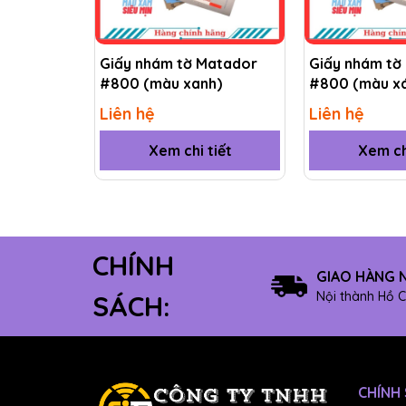
Giấy nhám tờ Matador
Giấy nhám tờ
#800 (màu xanh)
#800 (màu x
Liên hệ
Liên hệ
Xem chi tiết
Xem ch
CHÍNH
GIAO HÀNG 
Nội thành Hồ C
SÁCH:
Vậy nên mua giấy nhám ở đâu?
Nếu bạn đang phân vân giấy nhám mua ở đâu u
CHÍNH
Thương Mại Dịch Vụ IST
chuyên cung cấp