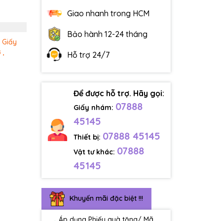
Giao nhanh trong HCM
Bảo hành 12-24 tháng
Giấy
 ,
Hỗ trợ 24/7
Để được hỗ trợ. Hãy gọi:
07888
Giấy nhám:
45145
07888 45145
Thiết bị:
07888
Vật tư khác:
45145
Khuyến mãi đặc biệt !!!
Áp dụng Phiếu quà tặng/ Mã