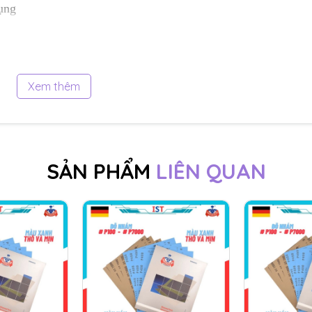
dụng
Xem thêm
SẢN PHẨM
LIÊN QUAN
ất trên dây chuyền công nghệ Nhật Bản, cát rất cứng và đượ
 sử dụng, thông thường được sử dụng trong nước sơn, đánh b
u, cơ khí, đồng, thau, nhôm, gỗ...