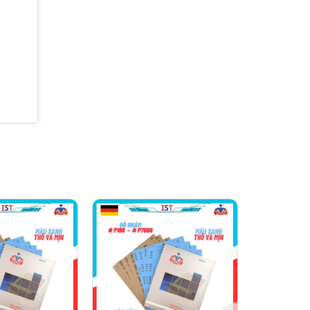
c phủ
óng bề