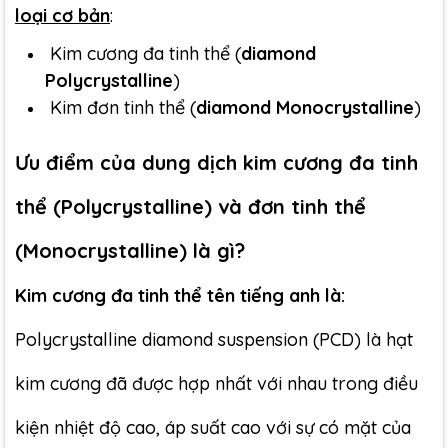
loại cơ bản
:
Kim cương đa tinh thể (
diamond
Polycrystalline
)
Kim đơn tinh thể (
diamond Monocrystalline
)
Ưu điểm của dung dịch kim cương đa tinh
thể (Polycrystalline) và đơn tinh thể
(Monocrystalline) là gì?
Kim cương đa tinh thể tên tiếng anh là:
Polycrystalline diamond suspension (PCD) là hạt
kim cương đã được hợp nhất với nhau trong điều
kiện nhiệt độ cao, áp suất cao với sự có mặt của