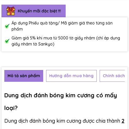
Khuyến mãi đặc biệt !!!
Áp dụng Phiếu quà tặng/ Mã giảm giá theo từng sản
phẩm
Giảm giá 5% khi mua từ 5000 tờ giấy nhám (chỉ áp dụng
giấy nhám tờ Sankyo)
Mô tả sản phẩm
Hướng dẫn mua hàng
Chính sách b
Dung dịch đánh bóng kim cương có mấy
loại?
Dung dịch đánh bóng kim cương được chia thành
2