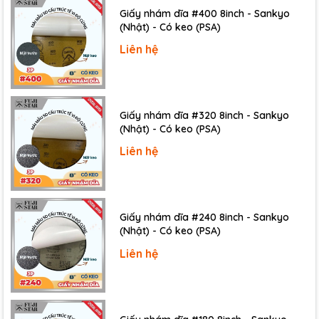
bị cho phân tích bề mặt, đo độ cứng và soi cấu
Giấy nhám dĩa #400 8inch - Sankyo
(Nhật) - Có keo (PSA)
trúc tế vi dưới kính hiển vi quang học hoặc kính
Liên hệ
hiển vi điện tử (SEM).
Giấy nhám dĩa #320 8inch - Sankyo
(Nhật) - Có keo (PSA)
Liên hệ
Giấy nhám dĩa #240 8inch - Sankyo
(Nhật) - Có keo (PSA)
Liên hệ