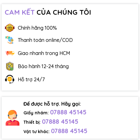
CAM KẾT
CỦA CHÚNG TÔI
Chính hãng 100%
Thanh toán online/COD
Giao nhanh trong HCM
Bảo hành 12-24 tháng
Hỗ trợ 24/7
Để được hỗ trợ. Hãy gọi:
07888 45145
Giấy nhám:
07888 45145
Thiết bị:
07888 45145
Vật tư khác: