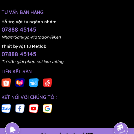
Tại đây
TƯ VẤN BÁN HÀNG
Hỗ trợ vật tư ngành nhám
Bột đúc nóng
Tại đây
07888 45145
Nhám:Sankyo-Matador-Riken
Epoxy đúc ngụi
Tại đây
Thiết bị-vật tư Metlab
Để biết thêm thông tin cụ thể của từng loại dung
07888 45145
dịch đánh bóng, vật liệu nào nên dùng với
dung
Tư vấn giải pháp soi kim tương
dịch đánh bóng kim cương 0.25um
. Anh/chị vui
LIÊN KẾT SÀN
lòng liên hệ với chúng tôi theo địa chỉ bên dưới
.Chúng tôi rất sẵn lòng hỗ trợ và tư vấn cho
quý anh/chị.
KẾT NỐI VỚI CHÚNG TÔI:
Địa chỉ liên hệ:
---------------------------------------------------------------------
---------------------------
CÔNG TY TNHH THƯƠNG MẠI DỊCH VỤ IST