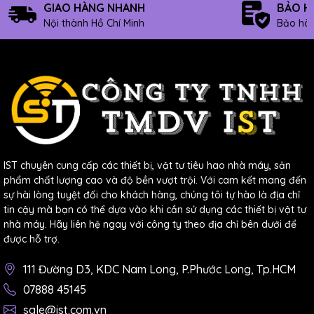
GIAO HÀNG NHANH
BẢO H
Nội thành Hồ Chí Minh
Bảo hàn
loại, ceramic...
Hiện tại chúng tôi cung cấp nhiều loại
dung dịch
kim cương đa tinh thể
và
dung dịch kim cương
đơn tinh thể
với dung tích khác nhau.
IST chuyên cung cấp các thiết bị, vật tư tiêu hao nhà máy, sản
phẩm chất lượng cao và độ bền vượt trội. Với cam kết mang đến
Khách hàng có thể order
dung dịch kim cương
sự hài lòng tuyệt đối cho khách hàng, chúng tôi tự hào là địa chỉ
tin cậy mà bạn có thể dựa vào khi cần sử dụng các thiết bị vật tư
đa tinh thể theo các mã đặt hàng dưới đây:
nhà máy. Hãy liên hệ ngay với công ty theo địa chỉ bên dưới để
được hỗ trợ.
Micron
8oz (236ml)/chai
16oz (0.47 lít)/chai
0.25
M280
M280-16
111 Đường D3, KDC Nam Long, P.Phước Long, Tp.HCM
1
M281
M281-16
07888 45145
3
M282
M282-16
sale@ist.com.vn