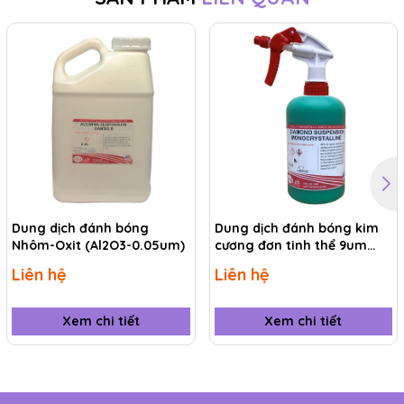
Dung dịch đã được đồng hóa rất dễ dàng sử
dụng, giúp cải thiện tối đa bề mặt đánh
bóng.
Giá thành (Cost):
Dung dịch kim cương đơn tinh thể và dung dịch
Dung dịch đánh bóng
Dung dịch đánh bóng kim
kim cương đa tinh thể thì loại đơn tinh thể
Nhôm-Oxit (Al2O3-0.05um)
cương đơn tinh thể 9um
(Mono)
Liên hệ
Liên hệ
(Monocrystalline) có giá thành kinh tế hơn, cũng là
lựa chọn tối ưu cho các ứng dụng và yêu cầu phân
Xem chi tiết
Xem chi tiết
tích cơ bản như soi độ cứng, mài và đánh bóng
mẫu không cần độ chính xác cao đối với mẫu kim