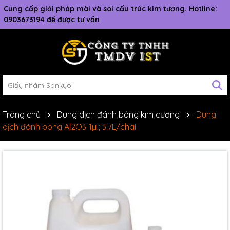
Cung cấp giải pháp mài và soi cấu trúc kim tương. Hotline:
0903673194 để được tư vấn
Trang chủ
Dung dịch đánh bóng kim cương
Dung
dịch đánh bóng Al2O3-1μ ; 3.7L/chai