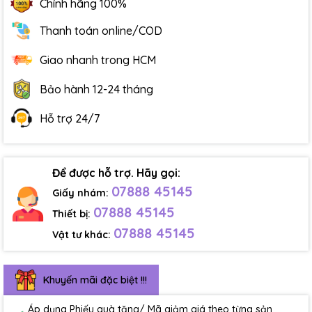
Chính hãng 100%
Thanh toán online/COD
Giao nhanh trong HCM
Bảo hành 12-24 tháng
Hỗ trợ 24/7
Để được hỗ trợ. Hãy gọi:
07888 45145
Giấy nhám:
07888 45145
Thiết bị:
07888 45145
Vật tư khác:
Khuyến mãi đặc biệt !!!
Áp dụng Phiếu quà tặng/ Mã giảm giá theo từng sản