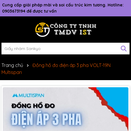
Cung cấp giải pháp mài và soi cấu trúc kim tương. Hotline:
0903673194 để được tư vấn
Trang chủ
Đồng hồ đo điện áp 3 pha VOLT-19N
Multispan