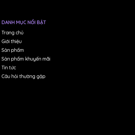
cũng có thể thiết lập các giới hạn cảnh báo, và chế
độ hiển thị của sản phẩm. Bạn cũng có thể tham
khảo hướng dẫn cài đặt chi tiết được đi kèm với
DANH MỤC NỔI BẬT
sản phẩm.
Trang chủ
Đọc và theo dõi các giá trị đo lường trên màn hình
Giới thiệu
hiển thị LED của sản phẩm. Bạn có thể xem được
Sản phẩm
cả điện áp giữa các pha (L-L) và điện áp giữa pha
Sản phẩm khuyến mãi
và trung tâm (L-N) của 3 pha. Bạn cũng có thể xem
Tin tức
được trạng thái cảnh báo, nếu có, của sản phẩm.
Câu hỏi thường gặp
Tại sao bạn nên chọn sản phẩm Đồng hồ đo
điện áp 3 pha VOLT-19N Multispan