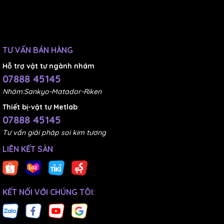
TƯ VẤN BÁN HÀNG
Hỗ trợ vật tư ngành nhám
07888 45145
Nhám:Sankyo-Matador-Riken
Thiết bị-vật tư Metlab
07888 45145
Sản phẩm Đồng hồ đo điện áp 3 pha VOLT-19N
Tư vấn giải pháp soi kim tương
Multispan là một sản phẩm đáng mua, vì nhiều lý do,
LIÊN KẾT SÀN
như sau:
Sản phẩm có chức năng đo lường điện áp 3 pha đa
năng, hiển thị LED đồng thời, cấp chính xác cao, và
KẾT NỐI VỚI CHÚNG TÔI:
gắn mặt cánh tủ tiện lợi. Sản phẩm giúp bạn kiểm
soát và quản lý điện áp 3 pha một cách hiệu quả, an