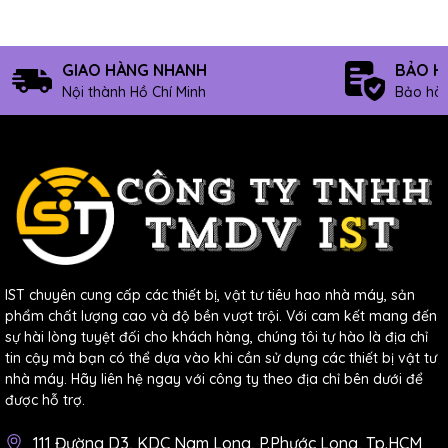
Cách sử dụng sản phẩm Đồng hồ đo điện áp
3 pha VOLT-19N Multispan
GIAO HÀNG NHANH
BẢO H
Nội thành Hồ Chí Minh
Bảo hàn
IST chuyên cung cấp các thiết bị, vật tư tiêu hao nhà máy, sản
phẩm chất lượng cao và độ bền vượt trội. Với cam kết mang đến
sự hài lòng tuyệt đối cho khách hàng, chúng tôi tự hào là địa chỉ
Để sử dụng sản phẩm Đồng hồ đo điện áp 3 pha VOLT-
tin cậy mà bạn có thể dựa vào khi cần sử dụng các thiết bị vật tư
19N Multispan, bạn cần thực hiện các bước sau:
nhà máy. Hãy liên hệ ngay với công ty theo địa chỉ bên dưới để
được hỗ trợ.
Gắn sản phẩm lên mặt cánh tủ điện, và khoan các
111 Đường D3, KDC Nam Long, P.Phước Long, Tp.HCM