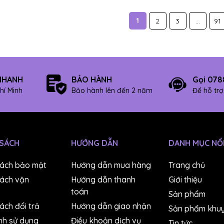
1
2
3
...
91
NHANH
BẢO HÀNH
Gọi 078
hí Minh
Bảo hành lên đến 2 năm
Để hỗ tr
 SÁCH
HƯỚNG DẪN
DANH MỤC NỔI
sách bảo mật
Hướng dẫn mua hàng
Trang chủ
sách vận
Hướng dẫn thanh
Giới thiệu
toán
Sản phẩm
ách đổi trả
Hướng dẫn giao nhận
Sản phẩm khuy
nh sử dụng
Điều khoản dịch vụ
Tin tức