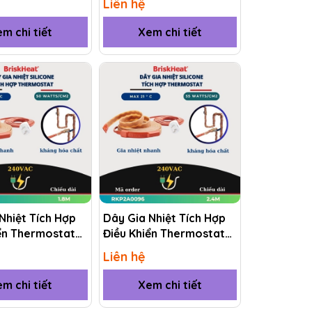
Liên hệ
m chi tiết
Xem chi tiết
Nhiệt Tích Hợp
Dây Gia Nhiệt Tích Hợp
ển Thermostat
Điều Khiển Thermostat
KP2A0072 1.8M
(RKP) RKP2A0096 2.4M
Liên hệ
m chi tiết
Xem chi tiết