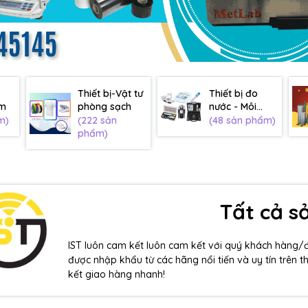
Thiết bị-Vật tư
Thiết bị đo
âm
phòng sạch
nước - Môi
trường
m)
(222 sản
(48 sản phẩm)
phẩm)
Tất cả 
IST luôn cam kết luôn cam kết với quý khách hàng/
được nhập khẩu từ các hãng nổi tiến và uy tín trên t
kết giao hàng nhanh!