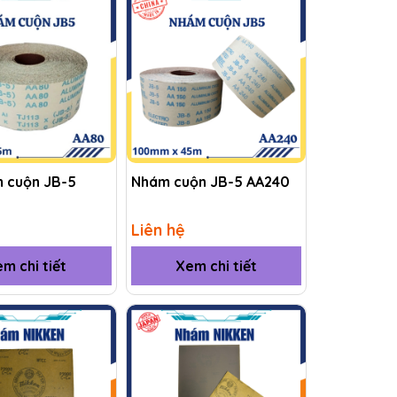
m cuộn JB-5
Nhám cuộn JB-5 AA240
Liên hệ
m chi tiết
Xem chi tiết