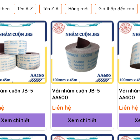
Tên A-Z
Tên Z-A
Hàng mới
Giá thấp đến cao
theo:
hám cuộn JB-5
Vải nhám cuộn JB-5
Vải nhá
AA600
AA400
hệ
Liên hệ
Liên hệ
Xem chi tiết
Xem chi tiết
Xe