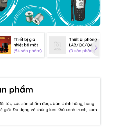
Thiết bị gia
Thiết bị phòng
Th
nhiệt bề mặt
LAB/QC/QA
sơ
(54 sản phẩm)
(0 sản phẩm)
(0
sản phẩm
đối tác, các sản phẩm được bán chính hãng, hàng
hế giới. Đa dạng về chủng loại. Giá cạnh tranh, cam