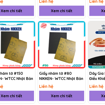
hệ
Liên hệ
Liên hệ
Xem chi tiết
Xem chi tiết
Xe
nhám tờ #150
Giấy nhám tờ #80
Dây Gia 
N- WTCC Nhật Bản
NIKKEN- WTCC Nhật Bản
Điều Khi
(RKP) R
hệ
Liên hệ
Liên hệ
Xem chi tiết
Xem chi tiết
Xe