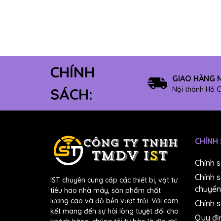
8" Có keo
12" Không keo
10" Không keo
8" Không keo
CHÍNH
Máy mài dây
GIAO HÀNG 
Máy mài module
Nội thành Hồ C
SÁCH:
#4000
#5000
#6000
CHÍNH
#7000
#8000
Chính 
#10000
Chính 
IST chuyên cung cấp các thiết bị, vật tư
Dung dịch chuẩn pH
chuyển
tiêu hao nhà máy, sản phẩm chất
Máy đúc
lượng cao và độ bền vượt trội. Với cam
Chính s
kết mang đến sự hài lòng tuyệt đối cho
Bút đo NO3-
Quy đị