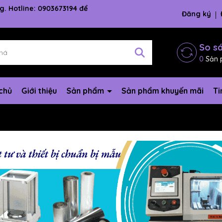
g. Hotline: 0903673194 để
Đăng ký
So s
0
Sản 
chủ
Giới thiệu
Sản phẩm
Sản phẩm khuyến mãi
Ti