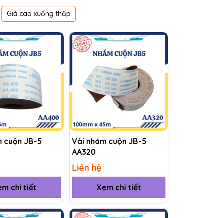
Giá cao xuống thấp
m cuộn JB-5
Vải nhám cuộn JB-5
AA320
Liên hệ
m chi tiết
Xem chi tiết