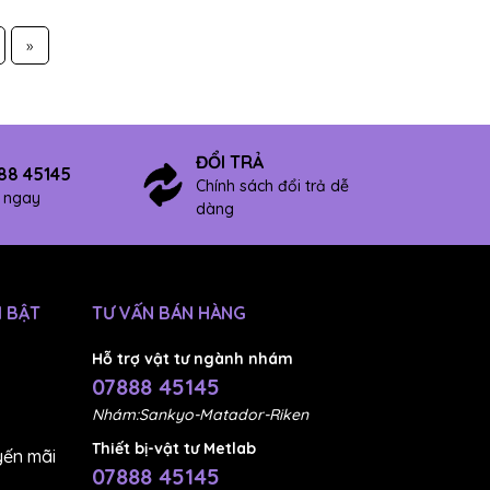
»
ĐỔI TRẢ
88 45145
Chính sách đổi trả dễ
ợ ngay
dàng
 BẬT
TƯ VẤN BÁN HÀNG
Hỗ trợ vật tư ngành nhám
07888 45145
Nhám:Sankyo-Matador-Riken
Thiết bị-vật tư Metlab
ến mãi
07888 45145