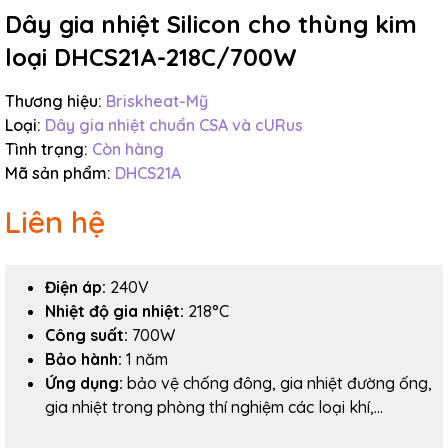
Dây gia nhiệt Silicon cho thùng kim
Điều kiện:
loại DHCS21A-218C/700W
Thương hiệu:
Briskheat-Mỹ
Loại:
Dây gia nhiệt chuẩn CSA và cURus
Tình trạng:
Còn hàng
Mã sản phẩm:
DHCS21A
Liên hệ
Điện áp:
240V
Nhiệt độ gia nhiệt:
218
°C
Công suất:
700W
Bảo hành:
1 năm
Ứng dụng:
bảo vệ chống đông, gia nhiệt đường ống,
gia nhiệt trong phòng thí nghiệm các loại khí,...