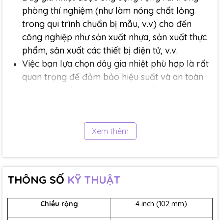
phòng thí nghiệm (như làm nóng chất lỏng
trong qui trình chuẩn bị mẫu, v.v) cho đến
công nghiệp như sản xuất nhựa, sản xuất thực
phẩm, sản xuất các thiết bị điện tử, v.v.
Việc bạn lựa chọn dây gia nhiệt phù hợp là rất
quan trọng để đảm bảo hiệu suất và an toàn
cho quá trình thí nghiệm, sản xuất, bảo trì.
2. Ứng dụng
Xem thêm
Bảo vệ chống đóng băng
Nhiệt độ lạnh thường có thể làm hỏng hoặc phá
hủy các vật thể và đồ đạc bên trong. Ống, van,
THÔNG SỐ
KỸ THUẬT
bồn, bình, băng tải và vỏ là những ví dụ về các vật
thể phổ biến có thể bị hư hại do lạnh. Các sản
Chiều rộng
4 inch (102 mm)
phẩm gia nhiệt bề mặt linh hoạt BriskHeat bao