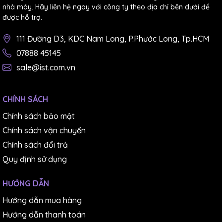
nhà máy. Hãy liên hệ ngay với công ty theo địa chỉ bên dưới để
CÔNG TY TNHH THƯƠNG MẠI DỊCH VỤ IST
được hỗ trợ.
95 Đường 10, P.Phước Bình, Tp.Thủ Đức, Tp.HCM
Hotline: 0903.673.194
111 Đường D3, KDC Nam Long, P.Phước Long, Tp.HCM
Email: sale@ist.com.vn
07888 45145
Website:
www.ist.com.vn
/
www.ist.vn
sale@ist.com.vn
CHÍNH SÁCH
Chính sách bảo mật
Chính sách vận chuyển
Chính sách đổi trả
Quy định sử dụng
HƯỚNG DẪN
Hướng dẫn mua hàng
Hướng dẫn thanh toán