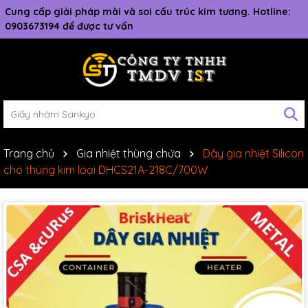
Cung cấp giải pháp mài và soi cấu trúc kim tương. Hotline:
0903673194 để được tư vấn
Trang chủ
Gia nhiệt thùng chứa
Dây gia nhiệt Silicon
cho thùng kim loại DHCS21A-218C/700W