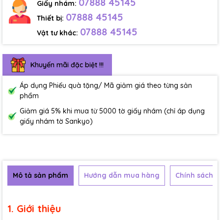
07888 45145
Giấy nhám:
07888 45145
Thiết bị:
07888 45145
Vật tư khác:
Khuyến mãi đặc biệt !!!
Áp dụng Phiếu quà tặng/ Mã giảm giá theo từng sản
phẩm
Giảm giá 5% khi mua từ 5000 tờ giấy nhám (chỉ áp dụng
giấy nhám tờ Sankyo)
Mô tả sản phẩm
Hướng dẫn mua hàng
Chính sách b
1. Giới thiệu