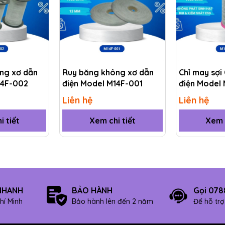
ng xơ dẫn
Ruy băng không xơ dẫn
Chỉ may sợi
14F-002
điện Model M14F-001
điện Model
Liên hệ
Liên hệ
i tiết
Xem chi tiết
Xem c
NHANH
BẢO HÀNH
Gọi 078
hí Minh
Bảo hành lên đến 2 năm
Để hỗ tr