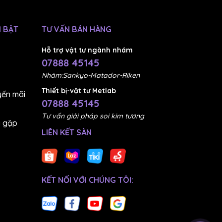
 BẬT
TƯ VẤN BÁN HÀNG
Hỗ trợ vật tư ngành nhám
07888 45145
Nhám:Sankyo-Matador-Riken
Thiết bị-vật tư Metlab
ến mãi
07888 45145
Tư vấn giải pháp soi kim tương
g gặp
LIÊN KẾT SÀN
KẾT NỐI VỚI CHÚNG TÔI: