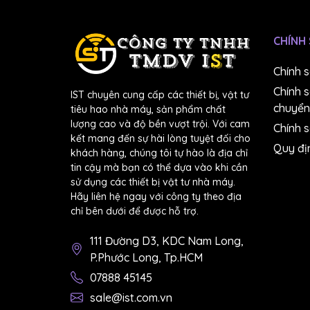
CHÍNH
Chính 
Chính 
IST chuyên cung cấp các thiết bị, vật tư
chuyển
tiêu hao nhà máy, sản phẩm chất
lượng cao và độ bền vượt trội. Với cam
Chính s
kết mang đến sự hài lòng tuyệt đối cho
Quy đị
khách hàng, chúng tôi tự hào là địa chỉ
tin cậy mà bạn có thể dựa vào khi cần
sử dụng các thiết bị vật tư nhà máy.
Hãy liên hệ ngay với công ty theo địa
chỉ bên dưới để được hỗ trợ.
111 Đường D3, KDC Nam Long,
P.Phước Long, Tp.HCM
07888 45145
sale@ist.com.vn