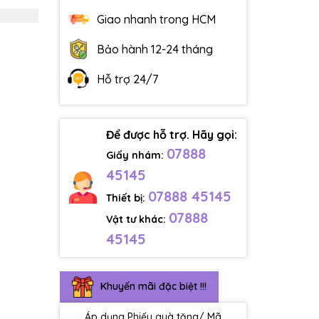
Giao nhanh trong HCM
Bảo hành 12-24 tháng
Hỗ trợ 24/7
Để được hỗ trợ. Hãy gọi:
07888
Giấy nhám:
45145
07888 45145
Thiết bị:
07888
Vật tư khác:
45145
Khuyến mãi đặc biệt !!!
Áp dụng Phiếu quà tặng/ Mã