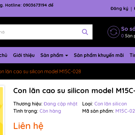
g. Hotline: 0903673194 để
Đăng ký
So s
0
Sản 
chủ
Giới thiệu
Sản phẩm
Sản phẩm khuyến mãi
Ti
n lăn cao su silicon model M15C-028
Con lăn cao su silicon model M15C
Thương hiệu:
Đang cập nhật
Loại:
Con lăn silicon
Tình trạng:
Còn hàng
Mã sản phẩm:
M15C-02
Mã giảm giá:
Liên hệ
Ngày hết hạn: