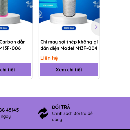
 Carbon dẫn
Chỉ may sợi thép không gỉ
Chỉ may P
 M13F-006
dẫn điện Model M13F-004
ESD Mode
Liên hệ
Liên hệ
hi tiết
Xem chi tiết
Xem
ĐỔI TRẢ
88 45145
Chính sách đổi trả dễ
ợ ngay
dàng