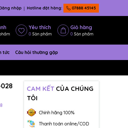
Đăng nhập
Hotline đặt hàng:
07888 45145
ánh
Yêu thích
Giỏ hàng
phẩm
0
Sản phẩm
0
Sản phẩm
n tức
Câu hỏi thường gặp
-028
CAM KẾT
CỦA CHÚNG
TÔI
8
Chính hãng 100%
Thanh toán online/COD