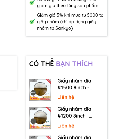
giảm giá theo từng sản phẩm
Giảm giá 5% khi mua từ 5000 tờ
giấy nhám (chỉ áp dụng giấy
nhám tờ Sankyo)
CÓ THỂ
BẠN THÍCH
Giấy nhám dĩa
#1500 8inch -
Sankyo (Nhật) - Có
Liên hệ
keo (PSA)
Giấy nhám dĩa
#1200 8inch -
Sankyo (Nhật) - Có
Liên hệ
keo (PSA)
Giấy nhám dĩa