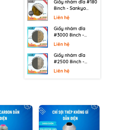
Giấy nhám dĩa #180
8inch - Sankyo
(Nhật) - Có keo
Liên hệ
(PSA)
Giấy nhám dĩa
#3000 8inch -
Sankyo (Nhật) -
Liên hệ
Không keo
Giấy nhám dĩa
#2500 8inch -
Sankyo (Nhật) -
Liên hệ
Không keo