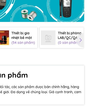
Thiết bị gia
Thiết bị phòng
Th
nhiệt bề mặt
LAB/QC/QA
sơ
(54 sản phẩm)
(0 sản phẩm)
(0
sản phẩm
đối tác, các sản phẩm được bán chính hãng, hàng
hế giới. Đa dạng về chủng loại. Giá cạnh tranh, cam