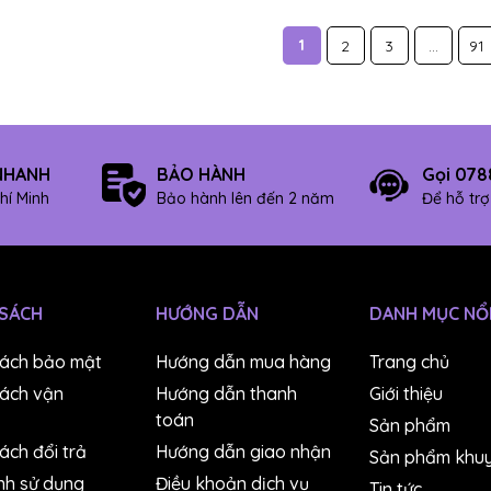
1
2
3
...
91
NHANH
BẢO HÀNH
Gọi 078
hí Minh
Bảo hành lên đến 2 năm
Để hỗ tr
 SÁCH
HƯỚNG DẪN
DANH MỤC NỔI
sách bảo mật
Hướng dẫn mua hàng
Trang chủ
sách vận
Hướng dẫn thanh
Giới thiệu
toán
Sản phẩm
ách đổi trả
Hướng dẫn giao nhận
Sản phẩm khuy
nh sử dụng
Điều khoản dịch vụ
Tin tức