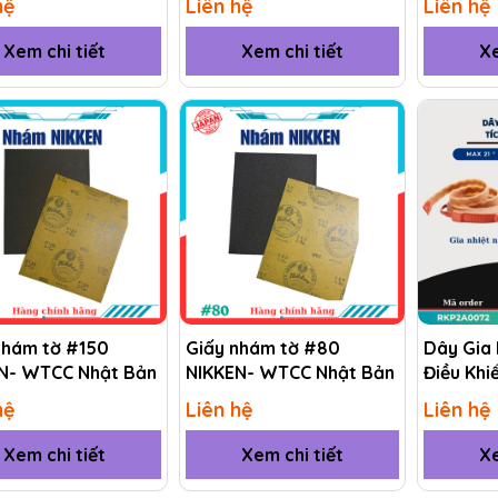
hệ
Liên hệ
Liên hệ
Xem chi tiết
Xem chi tiết
Xe
nhám tờ #150
Giấy nhám tờ #80
Dây Gia 
N- WTCC Nhật Bản
NIKKEN- WTCC Nhật Bản
Điều Khi
(RKP) R
hệ
Liên hệ
Liên hệ
Xem chi tiết
Xem chi tiết
Xe