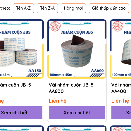
Tên A-Z
Tên Z-A
Hàng mới
Giá thấp đến cao
theo:
hám cuộn JB-5
Vải nhám cuộn JB-5
Vải nhá
AA600
AA400
hệ
Liên hệ
Liên hệ
Xem chi tiết
Xem chi tiết
Xe