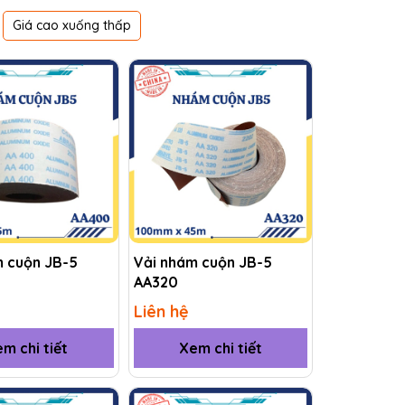
Giá cao xuống thấp
m cuộn JB-5
Vải nhám cuộn JB-5
AA320
Liên hệ
m chi tiết
Xem chi tiết