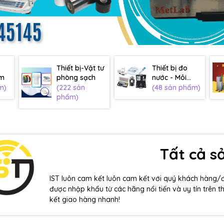
Thiết bị-Vật tư
Thiết bị đo
âm
phòng sạch
nước - Môi
trường
m)
(222 sản
(48 sản phẩm)
phẩm)
Tất cả 
IST luôn cam kết luôn cam kết với quý khách hàng/
được nhập khẩu từ các hãng nổi tiến và uy tín trên t
kết giao hàng nhanh!