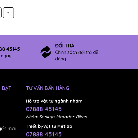
»
ĐỔI TRẢ
88 45145
Chính sách đổi trả dễ
ợ ngay
dàng
 BẬT
TƯ VẤN BÁN HÀNG
Hỗ trợ vật tư ngành nhám
07888 45145
Nhám:Sankyo-Matador-Riken
Thiết bị-vật tư Metlab
ến mãi
07888 45145