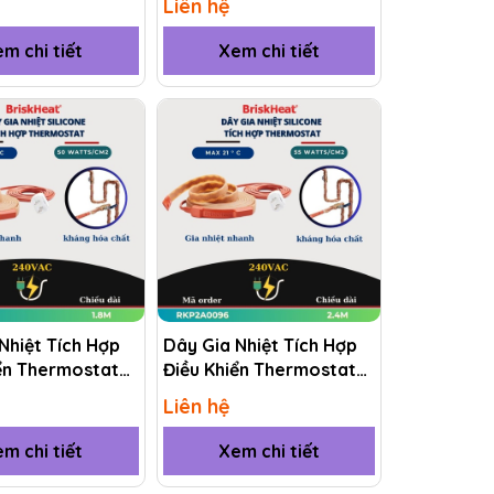
Liên hệ
m chi tiết
Xem chi tiết
Nhiệt Tích Hợp
Dây Gia Nhiệt Tích Hợp
ển Thermostat
Điều Khiển Thermostat
KP2A0072 1.8M
(RKP) RKP2A0096 2.4M
Liên hệ
m chi tiết
Xem chi tiết