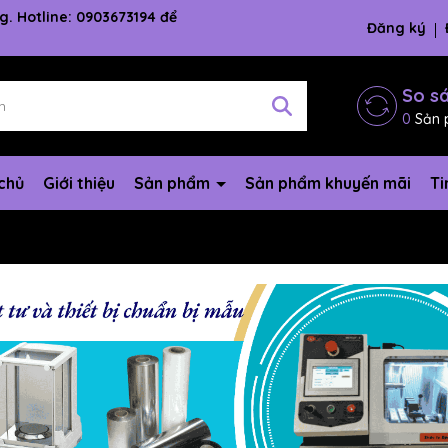
g. Hotline: 0903673194 để
Đăng ký
So s
0
Sản 
chủ
Giới thiệu
Sản phẩm
Sản phẩm khuyến mãi
Ti