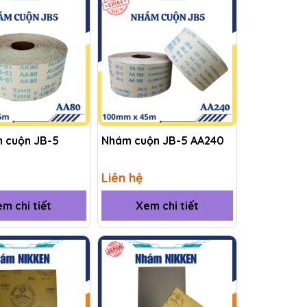
m cuộn JB-5
Nhám cuộn JB-5 AA240
Liên hệ
m chi tiết
Xem chi tiết