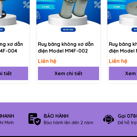
ng xơ dẫn
Ruy băng không xơ dẫn
Ruy băng k
14F-004
điện Model M14F-002
điện Model
Liên hệ
Liên hệ
i tiết
Xem chi tiết
Xem c
NHANH
BẢO HÀNH
Gọi 078
hí Minh
Bảo hành lên đến 2 năm
Để hỗ tr