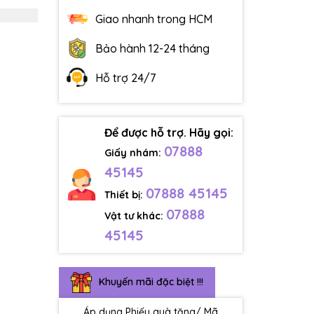
Giao nhanh trong HCM
Bảo hành 12-24 tháng
Hỗ trợ 24/7
Để được hỗ trợ. Hãy gọi:
07888
Giấy nhám:
45145
07888 45145
Thiết bị:
07888
Vật tư khác:
45145
Khuyến mãi đặc biệt !!!
Áp dụng Phiếu quà tặng/ Mã