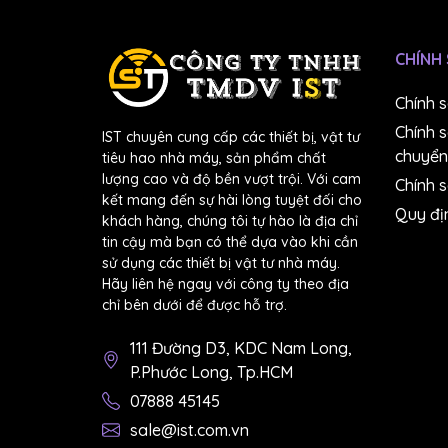
CHÍNH
Chính 
Chính 
IST chuyên cung cấp các thiết bị, vật tư
chuyển
tiêu hao nhà máy, sản phẩm chất
lượng cao và độ bền vượt trội. Với cam
Chính s
kết mang đến sự hài lòng tuyệt đối cho
Quy đị
khách hàng, chúng tôi tự hào là địa chỉ
tin cậy mà bạn có thể dựa vào khi cần
sử dụng các thiết bị vật tư nhà máy.
Hãy liên hệ ngay với công ty theo địa
chỉ bên dưới để được hỗ trợ.
111 Đường D3, KDC Nam Long,
P.Phước Long, Tp.HCM
07888 45145
sale@ist.com.vn