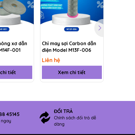
hông xơ dẫn
Chỉ may sợi Carbon dẫn
Chỉ may s
 M14F-001
điện Model M13F-006
dẫn điện 
Liên hệ
Liên hệ
hi tiết
Xem chi tiết
Xem
ĐỔI TRẢ
88 45145
Chính sách đổi trả dễ
ợ ngay
dàng