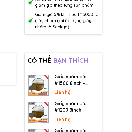
giảm giá theo từng sản phẩm
Giảm giá 5% khi mua từ 5000 tờ
giấy nhám (chỉ áp dụng giấy
nhám tờ Sankyo)
CÓ THỂ
BẠN THÍCH
Giấy nhám dĩa
#1500 8inch -
Sankyo (Nhật) - Có
Liên hệ
keo (PSA)
Giấy nhám dĩa
#1200 8inch -
Sankyo (Nhật) - Có
Liên hệ
keo (PSA)
Giấy nhám dĩa