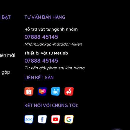
 BẬT
TƯ VẤN BÁN HÀNG
Hỗ trợ vật tư ngành nhám
07888 45145
Nhám:Sankyo-Matador-Riken
Thiết bị-vật tư Metlab
ến mãi
07888 45145
Tư vấn giải pháp soi kim tương
g gặp
LIÊN KẾT SÀN
KẾT NỐI VỚI CHÚNG TÔI: