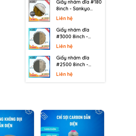
Giấy nhám dĩa #180
8inch - Sankyo
(Nhật) - Có keo
Liên hệ
(PSA)
Giấy nhám dĩa
#3000 8inch -
Sankyo (Nhật) -
Liên hệ
Không keo
Giấy nhám dĩa
#2500 8inch -
Sankyo (Nhật) -
Liên hệ
Không keo