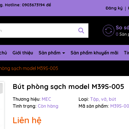
g. Hotline: 0903673194 để
Đăng ký
So s
0
Sản 
chủ
Giới thiệu
Sản phẩm
Sản phẩm khuyến mãi
Ti
phòng sạch model M39S-005
Bút phòng sạch model M39S-005
Thương hiệu:
MEC
Loại:
Tập, vở, bút
Tình trạng:
Còn hàng
Mã sản phẩm:
M39S-0
Mã giảm giá:
Liên hệ
Ngày hết hạn: