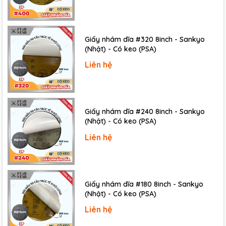
Giấy nhám dĩa #320 8inch - Sankyo
(Nhật) - Có keo (PSA)
Liên hệ
Giấy nhám dĩa #240 8inch - Sankyo
(Nhật) - Có keo (PSA)
Điều Khiển Nhiệt Độ Multispan UTC
có ngõ ra
relay hoặc SSR, có thể điều khiển PID hoặc ON-
Liên hệ
OFF tùy theo ứng dụng.
Bộ Điều Khiển Nhiệt Độ Dòng UTC
có màn hình
Giấy nhám dĩa #180 8inch - Sankyo
LED hai màu, hiển thị giá trị nhiệt độ thực tế và
(Nhật) - Có keo (PSA)
giá trị đặt, có bàn phím điều khiển dễ sử dụng.
Liên hệ
Dòng sản phẩm này là lựa chọn tối ưu cho các ứng