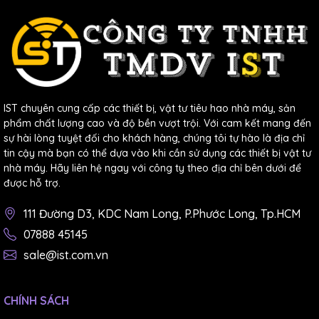
Nhiệt Độ Multispan 1 Ngõ Ra giúp kiểm soát nhiệt
độ của máy đúc nhựa, đảm bảo chất lượng và độ bền
của sản phẩm nhựa.
Nhà máy giấy
: giúp kiểm soát nhiệt độ của máy sấy
giấy, đảm bảo độ khô và độ mịn của giấy.
Công nghiệp hóa chất
: sản phẩm giúp kiểm soát
IST chuyên cung cấp các thiết bị, vật tư tiêu hao nhà máy, sản
nhiệt độ của các quá trình phản ứng hóa học, đảm
phẩm chất lượng cao và độ bền vượt trội. Với cam kết mang đến
sự hài lòng tuyệt đối cho khách hàng, chúng tôi tự hào là địa chỉ
bảo an toàn và hiệu quả của các sản phẩm hóa chất.
tin cậy mà bạn có thể dựa vào khi cần sử dụng các thiết bị vật tư
Lò hơi, lò nung, lò sấy, lò đốt công nghiệp
: thiết
nhà máy. Hãy liên hệ ngay với công ty theo địa chỉ bên dưới để
bị giúp kiểm soát nhiệt độ của các lò công nghiệp,
được hỗ trợ.
đảm bảo tiết kiệm năng lượng và giảm thiểu khí thải
111 Đường D3, KDC Nam Long, P.Phước Long, Tp.HCM
gây ô nhiễm.
07888 45145
Nhà máy sản xuất bao bì
: Dòng Điều Khiển Nhiệt
sale@ist.com.vn
Độ Multispan UTC 1 Ngõ Ra giúp kiểm soát nhiệt
độ của máy dán bao bì, đảm bảo độ bám dính và độ
bền của bao bì.
CHÍNH SÁCH