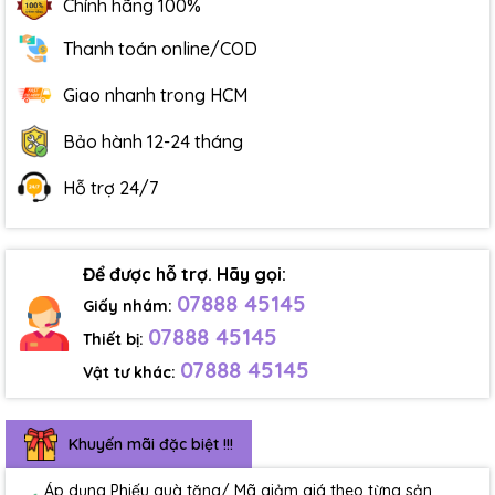
Chính hãng 100%
Thanh toán online/COD
Giao nhanh trong HCM
Bảo hành 12-24 tháng
Hỗ trợ 24/7
Để được hỗ trợ. Hãy gọi:
07888 45145
Giấy nhám:
07888 45145
Thiết bị:
07888 45145
Vật tư khác:
Khuyến mãi đặc biệt !!!
Áp dụng Phiếu quà tặng/ Mã giảm giá theo từng sản