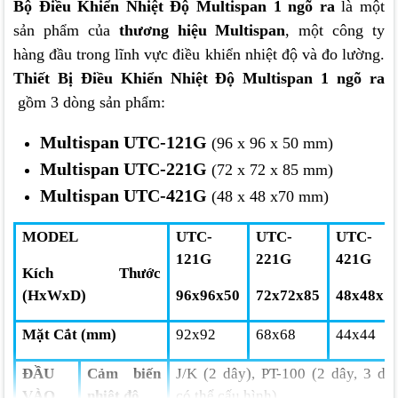
Bộ Điều Khiển Nhiệt Độ Multispan 1 ngõ ra
là một
sản phẩm của
thương hiệu Multispan
, một công ty
hàng đầu trong lĩnh vực điều khiển nhiệt độ và đo lường.
Thiết Bị Điều Khiển Nhiệt Độ Multispan 1 ngõ ra
gồm 3 dòng sản phẩm:
Multispan UTC-121G
(96 x 96 x 50 mm)
Multispan UTC-221G
(72 x 72 x 85 mm)
Multispan UTC-421G
(48 x 48 x70 mm)
MODEL
UTC-
UTC-
UTC-
121G
221G
421G
Kích Thước
(HxWxD)
96x96x50
72x72x85
48x48x7
Mặt Cắt (mm)
92x92
68x68
44x44
ĐẦU
Cảm biến
J/K (2 dây), PT-100 (2 dây, 3 dâ
VÀO
nhiệt độ
có thể cấu hình)