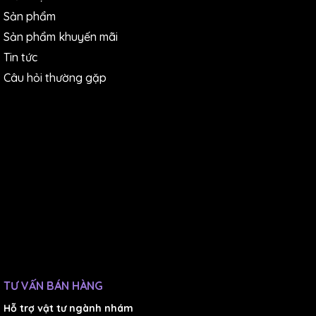
Sản phẩm
Sản phẩm khuyến mãi
Tin tức
Câu hỏi thường gặp
Nếu bạn đang quan tâm một giải pháp quản lý nhiệt độ
chính xác và đáng tin cậy, hãy chọn ngay
Bộ Điều
Khiển Nhiệt Độ Multispan 1 ngõ ra
.
Công Ty TNHH
Thương Mại Dịch Vụ IST
là nhà cung cấp sản phẩm
chính hãng
Multispan
.
Hãy liên hệ với chúng tôi ngay
hôm nay để sở hữu
Bộ Điều Khiển Nhiệt Độ Multispan
1 ngõ ra
với mức giá ưu đãi nhất.
Chúng tôi
cam kết
cung cấp sản phẩm chất lượng, giá cả cạnh tranh, bảo
TƯ VẤN BÁN HÀNG
hành dài hạn và hỗ trợ kỹ thuật tận tình.
Hỗ trợ vật tư ngành nhám