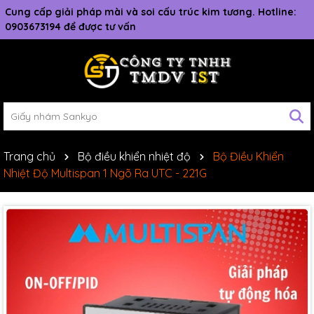
Cung cấp giải pháp mài và soi cấu trúc kim tương. Hotline:
0903673194 để được tư vấn
Trang chủ
Bộ điều khiển nhiệt độ
Bộ Điều Khiển
Nhiệt Độ Multispan 1 Ngõ Ra UTC - 221G