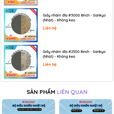
dụng nhiệt độ có
yêu cầu tiết kiệm năng lượng và
độ chính xác cao.
Giấy nhám dĩa #3000 8inch - Sankyo
(Nhật) - Không keo
Liên hệ
Giấy nhám dĩa #2500 8inch - Sankyo
(Nhật) - Không keo
Liên hệ
SẢN PHẨM
LIÊN QUAN
Ứng Dụng Của
Bộ Điều Khiển Nhiệt Độ