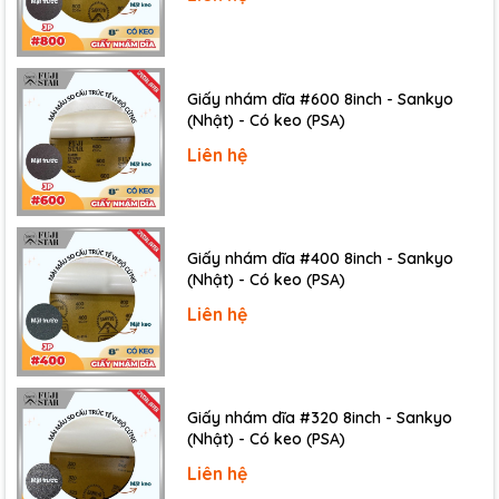
Đóng gói:
100 cuộn/thùng (25 mm×50 m)
50 cuộn/thùng (50 mm×50 m)
Giấy nhám dĩa #600 8inch - Sankyo
Cấu trúc:
(Nhật) - Có keo (PSA)
Metalized PET (Polyethylene Terephthalate) với lớp
Liên hệ
phủ kim loại (25 µm)
Xử lý chống tĩnh điện
Keo acrylic chống tĩnh điện (25 µm)
Giấy nhám dĩa #400 8inch - Sankyo
(Nhật) - Có keo (PSA)
Ứng dụng:
Liên hệ
Giấy nhám dĩa #320 8inch - Sankyo
(Nhật) - Có keo (PSA)
Liên hệ