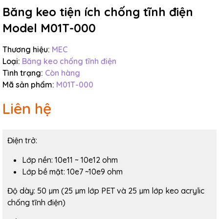
Băng keo tiện ích chống tĩnh điện
Model M01T-000
Thương hiệu:
MEC
Loại:
Băng keo chống tĩnh điện
Tình trạng:
Còn hàng
Mã sản phẩm:
M01T-000
Liên hệ
Điện trở:
Lớp nền: 10e11 ~ 10e12 ohm
Lớp bề mặt: 10e7 ~10e9 ohm
Độ dày:
50 µm (25 µm lớp PET và 25 µm lớp keo acrylic
chống tĩnh điện)