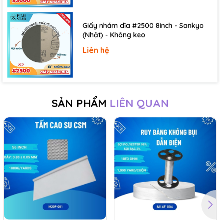
Giúp giảm thiểu nhiễu điện từ.
Che chắn cho các đầu cắm bên ngoài:
Được sử
Giấy nhám dĩa #2500 8inch - Sankyo
dụng để bảo vệ các đầu cắm không sử dụng khỏi
(Nhật) - Không keo
tĩnh điện.
Liên hệ
Loại băng này thích hợp cho các ngành công nghiệp
điện tử, bán dẫn, và các ứng dụng yêu cầu kiểm soát
ESD chặt chẽ.
SẢN PHẨM
LIÊN QUAN
MUA DỤNG CỤ VÀ THIẾT BỊ PHÒNG SẠCH
UY TÍNH CHÍNH HÃNG TẠI ĐÂY
Anh/chị vui lòng liên hệ với cửa hàng chuyên vật tư của
chúng tôi theo địa chỉ bên dưới. Chúng tôi rất sẵn lòng
hỗ trợ quý anh/chị.
***********************************************
CÔNG TY TNHH THƯƠNG MẠI DỊCH VỤ IST