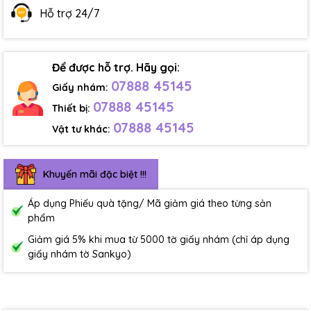
Hỗ trợ 24/7
Để được hỗ trợ. Hãy gọi:
07888 45145
Giấy nhám:
07888 45145
Thiết bị:
07888 45145
Vật tư khác:
Khuyến mãi đặc biệt !!!
Áp dụng Phiếu quà tặng/ Mã giảm giá theo từng sản
phẩm
Giảm giá 5% khi mua từ 5000 tờ giấy nhám (chỉ áp dụng
giấy nhám tờ Sankyo)