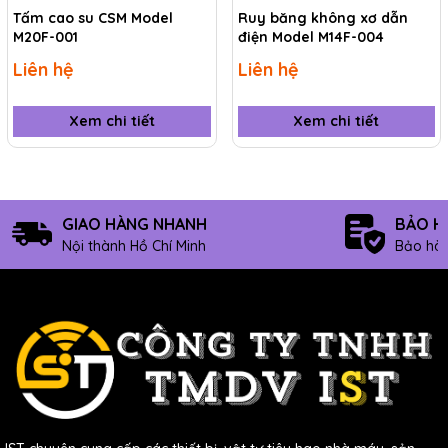
95 Đường 10, P.Phước Bình, Tp.Thủ Đức, Tp.HCM
Tấm cao su CSM Model
Ruy băng không xơ dẫn
M20F-001
điện Model M14F-004
Hotline: 0903.673.194
Email: sale@ist.com.vn
Liên hệ
Liên hệ
Website:
www.ist.com.vn
/
www.ist.vn
Xem chi tiết
Xem chi tiết
GIAO HÀNG NHANH
BẢO H
Nội thành Hồ Chí Minh
Bảo hàn