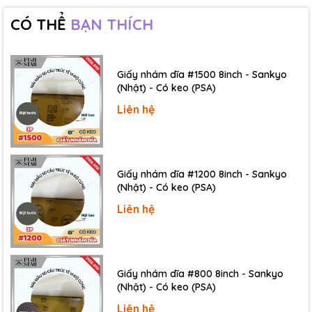
CÓ THỂ
BẠN THÍCH
Giấy nhám dĩa #1500 8inch - Sankyo
(Nhật) - Có keo (PSA)
Liên hệ
Điện trở bề mặt:
Giấy nhám dĩa #1200 8inch - Sankyo
Lớp bề mặt: 10^7 ~ 10^9 ohm
(Nhật) - Có keo (PSA)
Lớp nền: 10^11 ~ 10^12 ohm
Liên hệ
Độ dày:
50 µm (25 µm lớp PET và 25 µm lớp keo
acrylic chống tĩnh điện)
Kích thước:
Cuộn thông thường: 1/2", 1", 3/4", 2"×50 m/cuộn
Giấy nhám dĩa #800 8inch - Sankyo
(Nhật) - Có keo (PSA)
Cuộn lớn (Jumbo roll): 1200 mm×50 m
Liên hệ