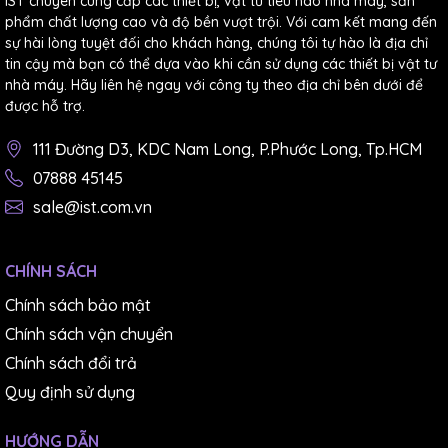
IST chuyên cung cấp các thiết bị, vật tư tiêu hao nhà máy, sản
phẩm chất lượng cao và độ bền vượt trội. Với cam kết mang đến
sự hài lòng tuyệt đối cho khách hàng, chúng tôi tự hào là địa chỉ
tin cậy mà bạn có thể dựa vào khi cần sử dụng các thiết bị vật tư
nhà máy. Hãy liên hệ ngay với công ty theo địa chỉ bên dưới để
được hỗ trợ.
111 Đường D3, KDC Nam Long, P.Phước Long, Tp.HCM
07888 45145
sale@ist.com.vn
CHÍNH SÁCH
Chính sách bảo mật
Chính sách vận chuyển
Chính sách đổi trả
Quy định sử dụng
HƯỚNG DẪN