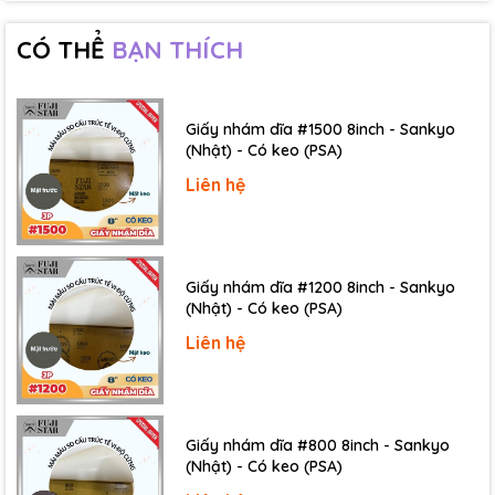
CÓ THỂ
BẠN THÍCH
Giấy nhám dĩa #1500 8inch - Sankyo
(Nhật) - Có keo (PSA)
Liên hệ
Giấy nhám dĩa #1200 8inch - Sankyo
(Nhật) - Có keo (PSA)
Liên hệ
Tính năng nổi bật
:
Giấy nhám dĩa #800 8inch - Sankyo
Khả năng kết dính mạnh mẽ
:
Băng keo hai mặt PET
(Nhật) - Có keo (PSA)
có khả năng kết dính tốt trên nhiều loại bề mặt, từ