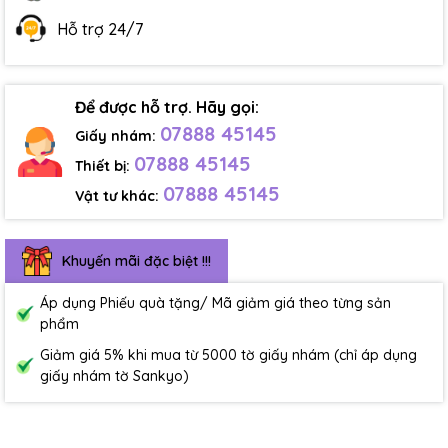
Hỗ trợ 24/7
Để được hỗ trợ. Hãy gọi:
07888 45145
Giấy nhám:
07888 45145
Thiết bị:
07888 45145
Vật tư khác:
Khuyến mãi đặc biệt !!!
Áp dụng Phiếu quà tặng/ Mã giảm giá theo từng sản
phẩm
Giảm giá 5% khi mua từ 5000 tờ giấy nhám (chỉ áp dụng
giấy nhám tờ Sankyo)