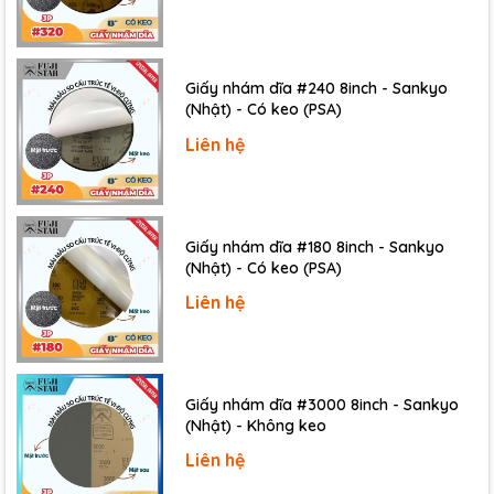
Giấy nhám dĩa #240 8inch - Sankyo
(Nhật) - Có keo (PSA)
Liên hệ
Giấy nhám dĩa #180 8inch - Sankyo
(Nhật) - Có keo (PSA)
Liên hệ
Kết nối vật liệu
:
Thích hợp cho việc kết nối các loại
vật liệu như giấy, nhựa, kim loại và nhiều loại bề mặt
khác, phục vụ cho các dự án thủ công hoặc sản
Giấy nhám dĩa #3000 8inch - Sankyo
(Nhật) - Không keo
xuất.
Ngành công nghiệp
:
Băng keo này được sử dụng
Liên hệ
rộng rãi trong ngành sản xuất và lắp ráp để gắn kết