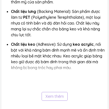
thẩm mỹ của sản phẩm.
Chất liệu lưng
(Backing Material):
Sản phẩm được
làm từ
PET
(Polyethylene Terephthalate), một loại
nhựa có tính bền và độ đàn hồi cao. Chất liệu này
mang lại sự chắc chắn cho băng keo và khả năng
chịu lực tốt.
Chất liệu keo
(Adhesive):
Sử dụng
keo acrylic
, nổi
bật với khả năng bám dính mạnh mẽ và ổn định trên
nhiều loại bề mặt khác nhau. Keo acrylic giúp băng
keo giữ được độ bám dính trong thời gian dài mà
không bị bong tróc hay phai màu.
Độ dày
:
Khoảng
90 µm
, đủ để đảm bảo tính chắc
chắn và độ bám dính hiệu quả.
Xem thêm