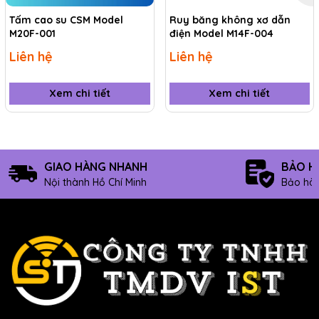
Tấm cao su CSM Model
Ruy băng không xơ dẫn
UY TÍNH CHÍNH HÃNG TẠI ĐÂY
M20F-001
điện Model M14F-004
Liên hệ
Liên hệ
Anh/chị vui lòng liên hệ với cửa hàng chuyên vật tư của
chúng tôi theo địa chỉ bên dưới. Chúng tôi rất sẵn lòng
hỗ trợ quý anh/chị.
Xem chi tiết
Xem chi tiết
***********************************************
CÔNG TY TNHH THƯƠNG MẠI DỊCH VỤ IST
95 Đường 10, P.Phước Bình, Tp.Thủ Đức, Tp.HCM
GIAO HÀNG NHANH
BẢO H
Hotline: 0903.673.194
Nội thành Hồ Chí Minh
Bảo hàn
Email: sale@ist.com.vn
Website:
www.ist.com.vn
/
www.ist.vn