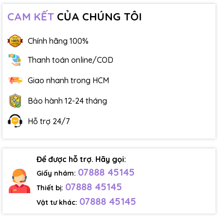
CAM KẾT
CỦA CHÚNG TÔI
Chính hãng 100%
Thanh toán online/COD
Giao nhanh trong HCM
Bảo hành 12-24 tháng
Hỗ trợ 24/7
Để được hỗ trợ. Hãy gọi:
07888 45145
Giấy nhám:
07888 45145
Thiết bị:
07888 45145
Vật tư khác: