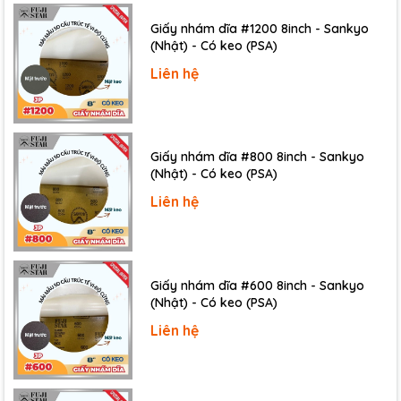
Giấy nhám dĩa #1200 8inch - Sankyo
(Nhật) - Có keo (PSA)
Liên hệ
Giấy nhám dĩa #800 8inch - Sankyo
(Nhật) - Có keo (PSA)
Liên hệ
Có chức năng đo điện trở, thông mạnh, điện áp AC
và DC
Giấy nhám dĩa #600 8inch - Sankyo
(Nhật) - Có keo (PSA)
Bạn có thể sử dụng thiết bị để đo được nhiều loại đại
Liên hệ
lượng điện khác nhau, như điện trở, thông mạnh,
điện áp xoay chiều và một chiều.