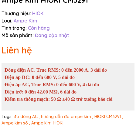
Ampe Kìm HIOKI CM3291
Thương hiệu:
HIOKI
Loại:
Ampe Kìm
Tình trạng:
Còn hàng
Mã sản phẩm:
Đang cập nhật
Liên hệ
Dòng điện AC, True RMS: 0 đến 2000 A, 3 dải đo
Điện áp DC: 0 đến 600 V, 5 dải đo
Điện áp AC, True RMS: 0 đến 600 V, 4 dải đo
Điện trở: 0 đến 42.00 MΩ, 6 dải đo
Kiểm tra thông mạch: 50 Ω ±40 Ω trở xuống báo còi
Tags:
đo dòng AC ,
hướng dẫn đo ampe kìm ,
HIOKI CM3291 ,
Ampe kìm số ,
Ampe kìm HIOKI