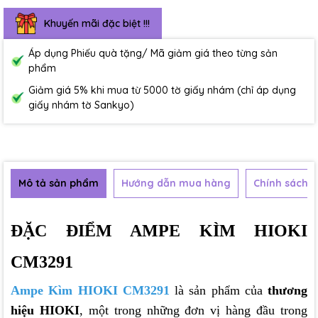
Khuyến mãi đặc biệt !!!
Áp dụng Phiếu quà tặng/ Mã giảm giá theo từng sản
phẩm
Giảm giá 5% khi mua từ 5000 tờ giấy nhám (chỉ áp dụng
giấy nhám tờ Sankyo)
Mô tả sản phẩm
Hướng dẫn mua hàng
Chính sách b
ĐẶC ĐIỂM AMPE KÌM HIOKI
CM3291
Ampe Kìm HIOKI CM3291
là sản phẩm của
thương
hiệu HIOKI
, một trong những đơn vị hàng đầu trong