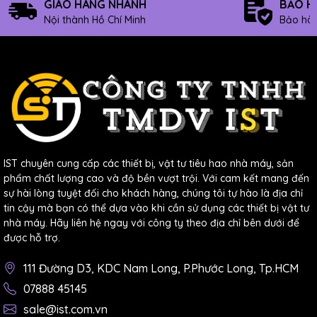
GIAO HÀNG NHANH
BẢO H
Nội thành Hồ Chí Minh
Bảo hàn
Thiết kế chắc chắn, di động có khả năng chống rơi
Ampe Kìm HIOKI CM3291
có thiết kế mỏng, nhỏ
gọn, dễ dàng cầm nắm và mang theo.
Thiết bị có khả năng chịu được va đập khi rơi từ độ
cao 1 m xuống bê tông, không bị hỏng hóc hay biến
dạng.
Thiết bị được thiết kế để sử dụng trong những môi
IST chuyên cung cấp các thiết bị, vật tư tiêu hao nhà máy, sản
trường khắc nghiệt.
phẩm chất lượng cao và độ bền vượt trội. Với cam kết mang đến
sự hài lòng tuyệt đối cho khách hàng, chúng tôi tự hào là địa chỉ
tin cậy mà bạn có thể dựa vào khi cần sử dụng các thiết bị vật tư
nhà máy. Hãy liên hệ ngay với công ty theo địa chỉ bên dưới để
được hỗ trợ.
THÔNG SỐ KỸ THUẬT AMPE KÌM
111 Đường D3, KDC Nam Long, P.Phước Long, Tp.HCM
HIOKI CM3291
07888 45145
Dải đo dòng
42,00 đến 2000 A, 3 dải (40 Hz đến 
sale@ist.com.vn