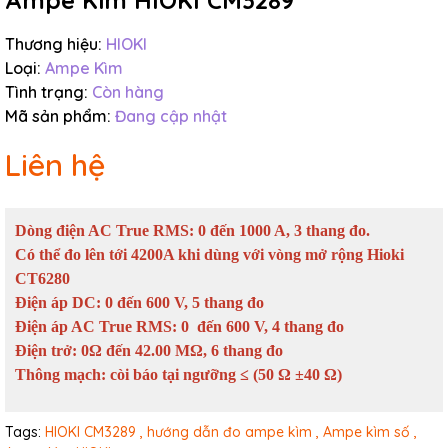
Ampe Kìm HIOKI CM3289
Thương hiệu:
HIOKI
Loại:
Ampe Kìm
Tình trạng:
Còn hàng
Mã sản phẩm:
Đang cập nhật
Liên hệ
Dòng điện AC True RMS: 0 đến 1000 A, 3 thang đo.
Có thể đo lên tới 4200A khi dùng với vòng mở rộng Hioki
CT6280
Điện áp DC: 0 đến 600 V, 5 thang đo
Điện áp AC True RMS: 0 đến 600 V, 4 thang đo
Điện trở: 0Ω đến 42.00 MΩ, 6 thang đo
Thông mạch: còi báo tại ngưỡng ≤ (50 Ω ±40 Ω)
Tags:
HIOKI CM3289 ,
hướng dẫn đo ampe kìm ,
Ampe kìm số ,