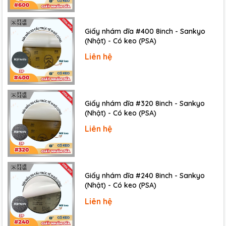
Ampe Kìm HIOKI CM3289
nhỏ gọn, nhẹ, đo dòng
điện trong không gian hẹp. Gọng kìm có đường kính 33-
Giấy nhám dĩa #400 8inch - Sankyo
(Nhật) - Có keo (PSA)
40mm, đo được dây dẫn lớn. Gọng kìm cảm biến mới
đơn giản, không cần cắt dây hay tháo mạch.
Liên hệ
Giấy nhám dĩa #320 8inch - Sankyo
(Nhật) - Có keo (PSA)
Liên hệ
Giấy nhám dĩa #240 8inch - Sankyo
(Nhật) - Có keo (PSA)
Liên hệ