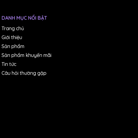
Dải đo điện trở
420,0 Ω đến 42,00 MΩ, 6 d
DANH MỤC NỔI BẬT
Thông mạch: Âm báo khi gi
Trang chủ
Các chức năng khác
hình, Tự động tắt nguồn, C
Giới thiệu
Sản phẩm
Hiển thị
LCD, max. 4199 dgt., Tốc 
Sản phẩm khuyến mãi
Pin lithium loại đồng xu 
Tin tức
Nguồn
Sử dụng liên tục 70 giờ
Câu hỏi thường gặp
Đường kính gọng kìm
φ 33 mm (1,30 in)
Kích thước và khối
57 mm (2,24 in) W × 181 m
lượng
HỘP ĐỰNG 9398 × 1, QUE 
Phụ kiện
dẫn sử dụng × 1