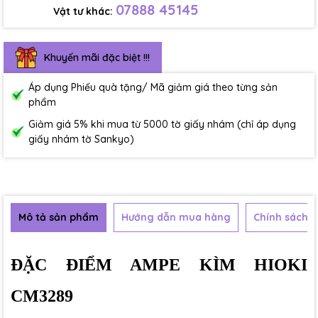
07888 45145
Vật tư khác:
Khuyến mãi đặc biệt !!!
Áp dụng Phiếu quà tặng/ Mã giảm giá theo từng sản
phẩm
Giảm giá 5% khi mua từ 5000 tờ giấy nhám (chỉ áp dụng
giấy nhám tờ Sankyo)
Mô tả sản phẩm
Hướng dẫn mua hàng
Chính sách b
ĐẶC ĐIỂM AMPE KÌM HIOKI
CM3289