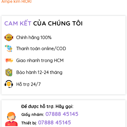
Ampe kìm HIOKI
CAM KẾT
CỦA CHÚNG TÔI
Chính hãng 100%
Thanh toán online/COD
Giao nhanh trong HCM
Bảo hành 12-24 tháng
Hỗ trợ 24/7
Để được hỗ trợ. Hãy gọi:
07888 45145
Giấy nhám:
07888 45145
Thiết bị: