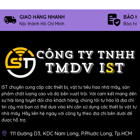
GIAO HÀNG NHANH
BẢO H
Nội thành Hồ Chí Minh
Bảo hàn
IST chuyên cung cấp các thiết bị, vật tư tiêu hao nhà máy, sản
phẩm chất lượng cao và độ bền vượt trội. Với cam kết mang đến
sự hài lòng tuyệt đối cho khách hàng, chúng tôi tự hào là địa chỉ
tin cậy mà bạn có thể dựa vào khi cần sử dụng các thiết bị vật tư
nhà máy. Hãy liên hệ ngay với công ty theo địa chỉ bên dưới để
được hỗ trợ.
111 Đường D3, KDC Nam Long, P.Phước Long, Tp.HCM