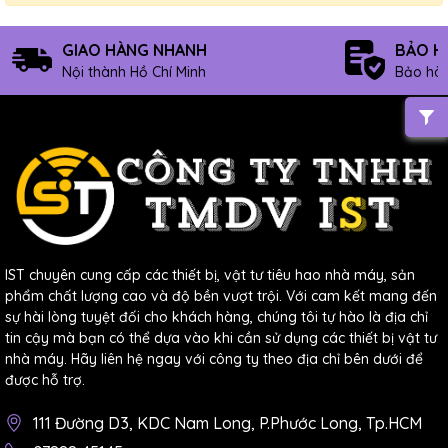
GIAO HÀNG NHANH
BẢO H
Nội thành Hồ Chí Minh
Bảo hàn
IST chuyên cung cấp các thiết bị, vật tư tiêu hao nhà máy, sản
phẩm chất lượng cao và độ bền vượt trội. Với cam kết mang đến
sự hài lòng tuyệt đối cho khách hàng, chúng tôi tự hào là địa chỉ
tin cậy mà bạn có thể dựa vào khi cần sử dụng các thiết bị vật tư
nhà máy. Hãy liên hệ ngay với công ty theo địa chỉ bên dưới để
được hỗ trợ.
111 Đường D3, KDC Nam Long, P.Phước Long, Tp.HCM