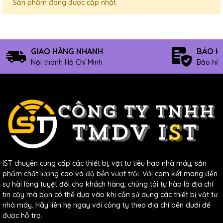
Sản phẩm đang được cập nhật.
GIAO HÀNG NHANH
BẢO H
Nội thành Hồ Chí Minh
Bảo hàn
IST chuyên cung cấp các thiết bị, vật tư tiêu hao nhà máy, sản
phẩm chất lượng cao và độ bền vượt trội. Với cam kết mang đến
sự hài lòng tuyệt đối cho khách hàng, chúng tôi tự hào là địa chỉ
tin cậy mà bạn có thể dựa vào khi cần sử dụng các thiết bị vật tư
nhà máy. Hãy liên hệ ngay với công ty theo địa chỉ bên dưới để
được hỗ trợ.