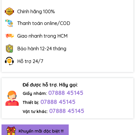
Chính hãng 100%
Thanh toán online/COD
Giao nhanh trong HCM
Bảo hành 12-24 tháng
Hỗ trợ 24/7
Để được hỗ trợ. Hãy gọi:
07888 45145
Giấy nhám:
07888 45145
Thiết bị:
07888 45145
Vật tư khác:
Khuyến mãi đặc biệt !!!