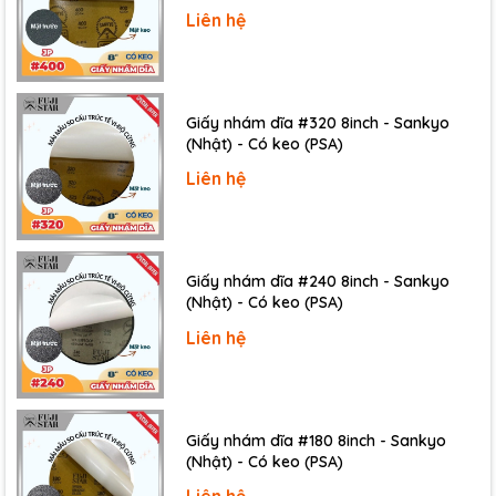
Chính sách bảo hành hấp dẫn.
Liên hệ
Thông tin liên hệ:
Anh/chị vui lòng liên hệ với chúng tôi theo địa chỉ bên
dưới. Chúng tôi rất sẵn lòng hỗ trợ quý anh/chị.
Giấy nhám dĩa #320 8inch - Sankyo
---------------------------------------------------------------------
(Nhật) - Có keo (PSA)
------------
Liên hệ
CÔNG TY TNHH THƯƠNG MẠI DỊCH VỤ IST
95 Đường 10, P.Phước Bình, Tp.Thủ Đức, Tp.HCM
Hotline
: 0903.673.194 - Zalo: 0937.673.194
Email
: sale@ist.com.vn
Giấy nhám dĩa #240 8inch - Sankyo
Website
:
www.ist.com.vn
or
www.ist.vn
(Nhật) - Có keo (PSA)
Liên hệ
Giấy nhám dĩa #180 8inch - Sankyo
(Nhật) - Có keo (PSA)
Liên hệ