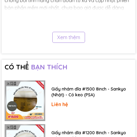
chóng bởi tính năng chẩn đoán từ xa và cập nhật phiên
bản phần mềm mới nhất, chưa bao giờ được dễ dàng
hơn.
Khả năng tương thích
Tính năng cảm biến kép mới cho phép người dùng kiểm
Xem thêm
tra cả các mẫu bê tông và xi măng trên cùng một khung.
ADR Touch Control Pro tương thích với tất cả các khung
nén hiện hành và các bộ nâng cấp cũng có sẵn. Bộ dụng
cụ nâng cấp có thể được sử dụng để chuyển đổi các máy
CÓ THỂ
BẠN THÍCH
nén tự động ADR hiện có sang thiết bị kiểm tra kỹ thuật
số tự động mới.
Giấy nhám dĩa #1500 8inch - Sankyo
Thời gian thử nghiệm
(Nhật) - Có keo (PSA)
Máy nén
ADR Touch Control Pro
thế hệ mới có khả
Liên hệ
năng điều khiển tốc độ bước, cho phép người sử dụng
chạy tốc độ cao hơn mức trung bình nhưng vẫn đạt tiêu
chuẩn. Việc này tiết kiệm thời gian trung bình 10% cho
mẫu khối 150mm điển hình.
Giấy nhám dĩa #1200 8inch - Sankyo