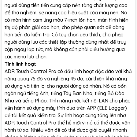
người dùng tiên tiến cung cấp nền tảng chất lượng cao
để thử nghiệm, sẽ nâng cao hiệu suất của máy nén. Nó
có màn hình cảm ứng màu 7-inch lớn hơn, màn hình hiển
thị độ phân giải cao hơn, cho phép quan sát dễ dàng
hơn tiến độ kiểm tra. Có tùy chọn yêu thích, cho phép
người dùng lưu các thiết lập thường dùng nhất để truy
cập ngay lập tức, mà không cần phải điều hướng qua
các menu lựa chọn.
Tính linh hoạt
ADR Touch Control Pro có đầu linh hoạt độc đáo với khả
năng quay 75 độ và nghiêng 45 độ, cải thiện khả năng
sử dụng và tiện lợi cho người dùng cá nhân. Nó có bốn
ngôn ngữ tiếng Anh, tiếng Tây Ban Nha, tiếng Bồ Đào
Nha và tiếng Pháp. Tính năng mới: kết nối LAN cho phép
vận hành sử dụng máy tính dựa trên APP (ELE Logger)
để tải kết quả kiểm tra. Sự linh hoạt cũng tăng lên nhờ
ADR Touch Control Pro thế hệ mới vì nó có thể được vận
hành từ xa. Nhiều vấn đề có thể được giải quyết nhanh