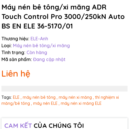
Máy nén bê tông/xi măng ADR
Touch Control Pro 3000/250kN Auto
BS EN ELE 36-5170/01
Thương hiệu:
ELE-Anh
Loại:
Máy nén bê tông/xi măng
Tình trạng:
Còn hàng
Mã sản phẩm:
Đang cập nhật
Liên hệ
Tags:
ELE ,
máy nén bê tông ,
máy nén xi măng ,
thí nghiệm xi
măng/bê tông ,
máy nén ELE ,
máy nén xi măng ELE
CAM KẾT
CỦA CHÚNG TÔI