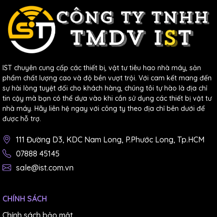
loại hạt cát có độ cứng tương đối mềm, mật độ cát trên
nền vải thưa sẽ dễ dàng thi công hơn.
Ngành dệt may, giày da:
trong lĩnh vực này thì dùng
loại giấy nhám thùng là phù hợp.
Giấy nhám
tờ Nhật
sẽ
IST chuyên cung cấp các thiết bị, vật tư tiêu hao nhà máy, sản
có tác dụng làm cho bề mặt da được sáng bóng, giúp
phẩm chất lượng cao và độ bền vượt trội. Với cam kết mang đến
nâng cao chất lượng sản phẩm.
sự hài lòng tuyệt đối cho khách hàng, chúng tôi tự hào là địa chỉ
tin cậy mà bạn có thể dựa vào khi cần sử dụng các thiết bị vật tư
Ngành ô tô:
Do các vật liệu ô tô tuy nhỏ nhưng cần có
nhà máy. Hãy liên hệ ngay với công ty theo địa chỉ bên dưới để
độ cứng cao, vì vậy bạn sử dụng giấy nhám loại có độ
được hỗ trợ.
bén và độ đồng đều cao để không làm trầy xước bề mặt
111 Đường D3, KDC Nam Long, P.Phước Long, Tp.HCM
sản phẩm.
07888 45145
sale@ist.com.vn
CHÍNH SÁCH
Chính sách bảo mật