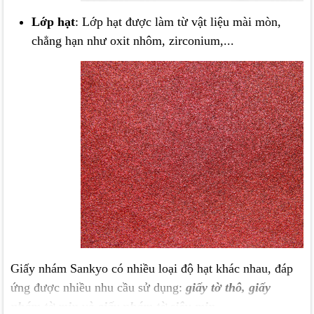
Lớp hạt
: Lớp hạt được làm từ vật liệu mài mòn,
chẳng hạn như
oxit nhôm
,
zirconium
,...
Giấy nhám Sankyo có nhiều loại độ hạt khác nhau, đáp
ứng được nhiều nhu cầu sử dụng:
giấy tờ thô, giấy
nhám tờ mịn và giấy nhám tờ siêu mịn.