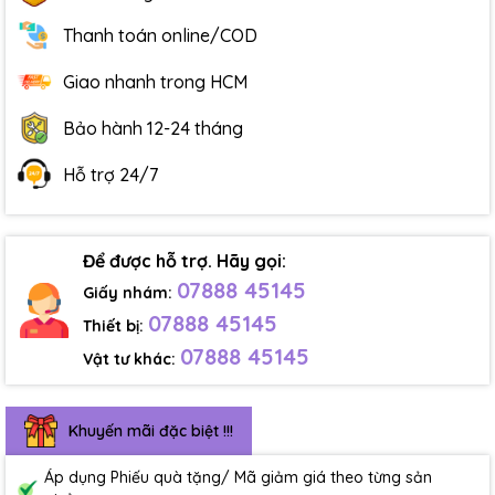
Thanh toán online/COD
Giao nhanh trong HCM
Bảo hành 12-24 tháng
Hỗ trợ 24/7
Để được hỗ trợ. Hãy gọi:
07888 45145
Giấy nhám:
07888 45145
Thiết bị:
07888 45145
Vật tư khác:
Khuyến mãi đặc biệt !!!
Áp dụng Phiếu quà tặng/ Mã giảm giá theo từng sản