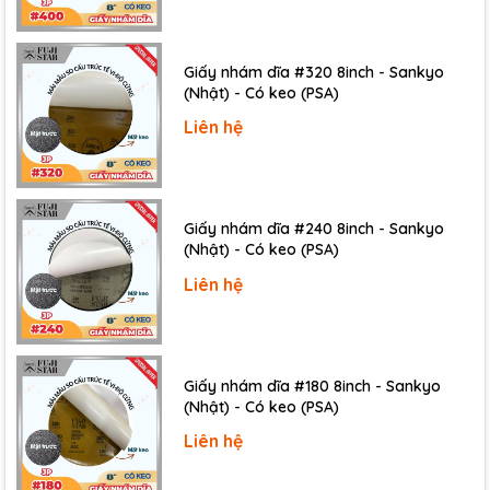
Giấy nhám dĩa #320 8inch - Sankyo
(Nhật) - Có keo (PSA)
Liên hệ
Giấy nhám dĩa #240 8inch - Sankyo
(Nhật) - Có keo (PSA)
Liên hệ
Giấy nhám dĩa #180 8inch - Sankyo
(Nhật) - Có keo (PSA)
Giấy nhám mịn:
P1000, P1200, P1500, P2000,
P2500
Liên hệ