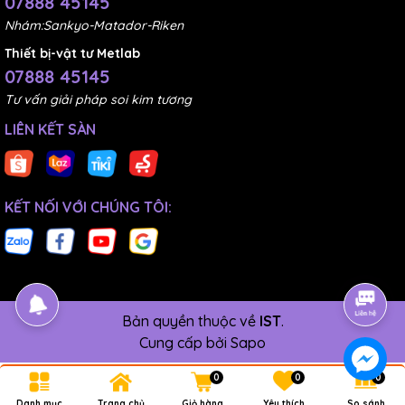
07888 45145
4. Bảng giá giấy nhám tờ
Nhám:Sankyo-Matador-Riken
Thiết bị-vật tư Metlab
Dưới đây là bảng giá giấy nhám tờ:
07888 45145
Tư vấn giải pháp soi kim tương
LIÊN KẾT SÀN
KẾT NỐI VỚI CHÚNG TÔI:
Bản quyền thuộc về
IST
.
Cung cấp bởi
Sapo
0
0
0
Danh mục
Trang chủ
Giỏ hàng
Yêu thích
So sánh