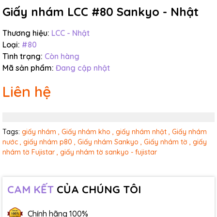
Giấy nhám LCC #80 Sankyo - Nhật
Thương hiệu:
LCC - Nhật
Loại:
#80
Tình trạng:
Còn hàng
Mã sản phẩm:
Đang cập nhật
Liên hệ
Tags:
giấy nhám ,
Giấy nhám kho ,
giấy nhám nhật ,
Giấy nhám
nước ,
giấy nhám p80 ,
Giấy nhám Sankyo ,
Giấy nhám tờ ,
giấy
nhám tờ Fujistar ,
giấy nhám tờ sankyo - fujistar
CAM KẾT
CỦA CHÚNG TÔI
Chính hãng 100%