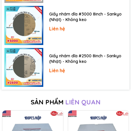
Giấy nhám dĩa #3000 8inch - Sankyo
(Nhật) - Không keo
Liên hệ
Giấy nhám dĩa #2500 8inch - Sankyo
(Nhật) - Không keo
Liên hệ
Giấy nhám siêu mịn:
P3000, P4000, P5000, P6000,
P7000, P8000
SẢN PHẨM
LIÊN QUAN