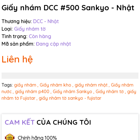
Giấy nhám DCC #500 Sankyo - Nhật
Thương hiệu:
DCC - Nhật
Loại:
Giấy nhám tờ
Tình trạng:
Còn hàng
Mã sản phẩm:
Đang cập nhật
Liên hệ
Tags:
giấy nhám ,
Giấy nhám kho ,
giấy nhám nhật ,
Giấy nhám
nước ,
giấy nhám p400 ,
Giấy nhám Sankyo ,
Giấy nhám tờ ,
giấy
nhám tờ Fujistar ,
giấy nhám tờ sankyo - fujistar
CAM KẾT
CỦA CHÚNG TÔI
Chính hãng 100%