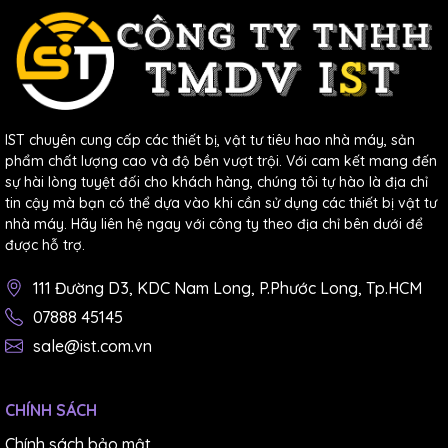
loại hạt cát có độ cứng tương đối mềm, mật độ cát trên
nền vải thưa sẽ dễ dàng thi công hơn.
Ngành dệt may, giày da:
trong lĩnh vực này thì dùng
loại giấy nhám thùng là phù hợp.
Giấy nhám
tờ Nhật
sẽ
IST chuyên cung cấp các thiết bị, vật tư tiêu hao nhà máy, sản
có tác dụng làm cho bề mặt da được sáng bóng, giúp
phẩm chất lượng cao và độ bền vượt trội. Với cam kết mang đến
nâng cao chất lượng sản phẩm.
sự hài lòng tuyệt đối cho khách hàng, chúng tôi tự hào là địa chỉ
tin cậy mà bạn có thể dựa vào khi cần sử dụng các thiết bị vật tư
Ngành ô tô:
Do các vật liệu ô tô tuy nhỏ nhưng cần có
nhà máy. Hãy liên hệ ngay với công ty theo địa chỉ bên dưới để
độ cứng cao, vì vậy bạn sử dụng giấy nhám loại có độ
được hỗ trợ.
bén và độ đồng đều cao để không làm trầy xước bề mặt
111 Đường D3, KDC Nam Long, P.Phước Long, Tp.HCM
sản phẩm.
07888 45145
sale@ist.com.vn
CHÍNH SÁCH
Chính sách bảo mật