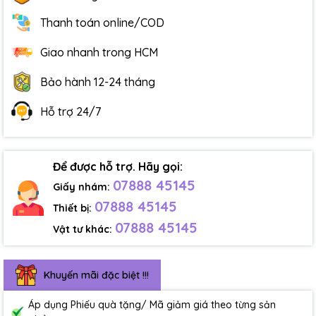
Thanh toán online/COD
Giao nhanh trong HCM
Bảo hành 12-24 tháng
Hỗ trợ 24/7
Để được hỗ trợ. Hãy gọi:
07888 45145
Giấy nhám:
07888 45145
Thiết bị:
07888 45145
Vật tư khác:
Khuyến mãi đặc biệt !!!
Áp dụng Phiếu quà tặng/ Mã giảm giá theo từng sản