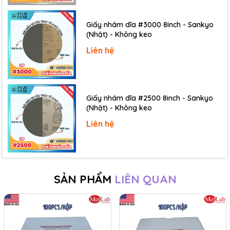
Giấy nhám dĩa #3000 8inch - Sankyo
(Nhật) - Không keo
Liên hệ
Giấy nhám dĩa #2500 8inch - Sankyo
(Nhật) - Không keo
Liên hệ
Giấy nhám siêu mịn:
P3000, P4000, P5000, P6000,
P7000, P8000
SẢN PHẨM
LIÊN QUAN