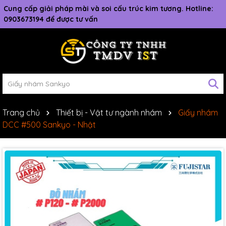
Cung cấp giải pháp mài và soi cấu trúc kim tương. Hotline:
0903673194 để được tư vấn
Trang chủ
Thiết bị - Vật tư ngành nhám
Giấy nhám
DCC #500 Sankyo - Nhật