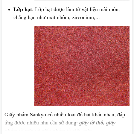
Lớp hạt
: Lớp hạt được làm từ vật liệu mài mòn,
chẳng hạn như
oxit nhôm
,
zirconium
,...
Giấy nhám Sankyo có nhiều loại độ hạt khác nhau, đáp
ứng được nhiều nhu cầu sử dụng:
giấy tờ thô, giấy
nhám tờ mịn và giấy nhám tờ siêu mịn.