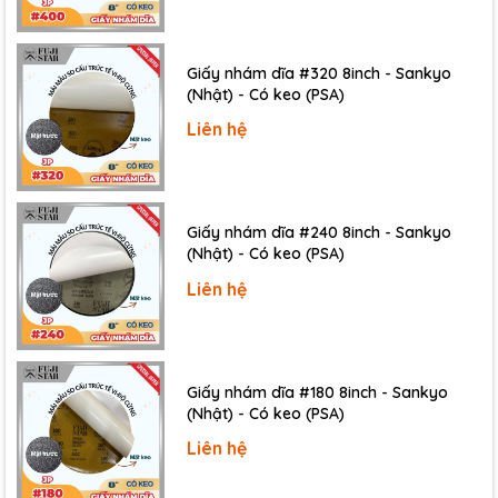
Giấy nhám dĩa #320 8inch - Sankyo
(Nhật) - Có keo (PSA)
Liên hệ
Giấy nhám dĩa #240 8inch - Sankyo
(Nhật) - Có keo (PSA)
Liên hệ
Giấy nhám dĩa #180 8inch - Sankyo
(Nhật) - Có keo (PSA)
Giấy nhám mịn:
P1000, P1200, P1500, P2000,
P2500
Liên hệ