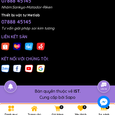
07888 45145
4. Bảng giá giấy nhám tờ
Nhám:Sankyo-Matador-Riken
Thiết bị-vật tư Metlab
Dưới đây là bảng giá giấy nhám tờ:
07888 45145
Tư vấn giải pháp soi kim tương
LIÊN KẾT SÀN
KẾT NỐI VỚI CHÚNG TÔI:
Bản quyền thuộc về
IST
.
Cung cấp bởi
Sapo
0
0
0
Danh mục
Trang chủ
Giỏ hàng
Yêu thích
So sánh