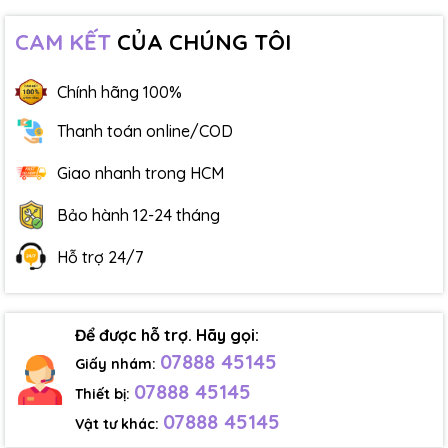
CAM KẾT
CỦA CHÚNG TÔI
Chính hãng 100%
Thanh toán online/COD
Giao nhanh trong HCM
Bảo hành 12-24 tháng
Hỗ trợ 24/7
Để được hỗ trợ. Hãy gọi:
07888 45145
Giấy nhám:
07888 45145
Thiết bị:
07888 45145
Vật tư khác: