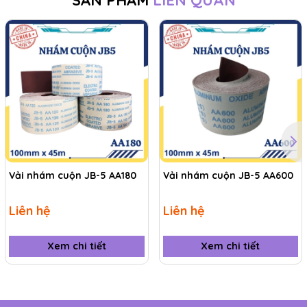
SẢN PHẨM
LIÊN QUAN
tìm ra sản phẩm phù hợp nhất với nhu cầu của bạn.
Với sự tin tưởng vào sản phẩm và dịch vụ của IST,
bạn sẽ có được các sản phẩm chất lượng cao và
đảm bảo giá cả cạnh tranh trên thị trường.
Thông tin liên hệ:
Anh/chị vui lòng liên hệ với chúng tôi theo địa chỉ bên
dưới. Chúng tôi rất sẵn lòng hỗ trợ quý anh/chị.
---------------------------------------------------------------------
------------
Vải nhám cuộn JB-5 AA180
Vải nhám cuộn JB-5 AA600
CÔNG TY TNHH THƯƠNG MẠI DỊCH VỤ IST
95 Đường 10, P.Phước Bình, Tp.Thủ Đức, Tp.HCM
Liên hệ
Liên hệ
Hotline
: 0903.673.194 / Zalo: 0937.673.194
Email
: sale@ist.com.vn - support@ist.com.vn
Xem chi tiết
Xem chi tiết
Website
:
www.ist.com.vn
or
www.ist.vn