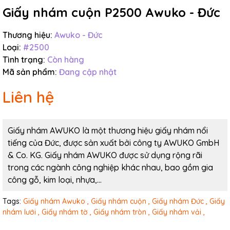
Giấy nhám cuộn P2500 Awuko - Đức
Thương hiệu:
Awuko - Đức
Loại:
#2500
Tình trạng:
Còn hàng
Mã sản phẩm:
Đang cập nhật
Liên hệ
Giấy nhám AWUKO là một thương hiệu giấy nhám nổi
tiếng của Đức, được sản xuất bởi công ty AWUKO GmbH
& Co. KG. Giấy nhám AWUKO được sử dụng rộng rãi
trong các ngành công nghiệp khác nhau, bao gồm gia
công gỗ, kim loại, nhựa,...
Tags:
Giấy nhám Awuko ,
Giấy nhám cuộn ,
Giấy nhám Đức ,
Giấy
nhám lưới ,
Giấy nhám tờ ,
Giấy nhám tròn ,
Giấy nhám vải ,