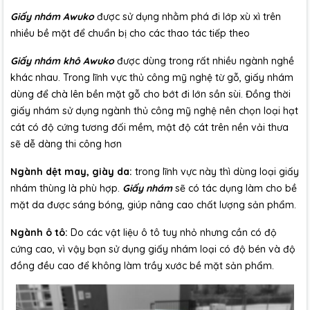
Giấy nhám Awuko
được sử dụng nhằm phá đi lớp xù xì trên
nhiều bề mặt để chuẩn bị cho các thao tác tiếp theo
Giấy nhám khô Awuko
được dùng trong rất nhiều ngành nghề
khác nhau. Trong lĩnh vực thủ công mỹ nghệ từ gỗ, giấy nhám
dùng để chà lên bền mặt gỗ cho bớt đi lớn sần sùi. Đồng thời
giấy nhám sử dụng ngành thủ công mỹ nghệ nên chọn loại hạt
cát có độ cứng tương đối mềm, mật độ cát trên nền vải thưa
sẽ dễ dàng thi công hơn
Ngành dệt may, giày da:
trong lĩnh vực này thì dùng loại giấy
nhám thùng là phù hợp.
Giấy nhám
sẽ có tác dụng làm cho bề
mặt da được sáng bóng, giúp nâng cao chất lượng sản phẩm.
Ngành ô tô:
Do các vật liệu ô tô tuy nhỏ nhưng cần có độ
cứng cao, vì vậy bạn sử dụng giấy nhám loại có độ bén và độ
đồng đều cao để không làm trầy xước bề mặt sản phẩm.