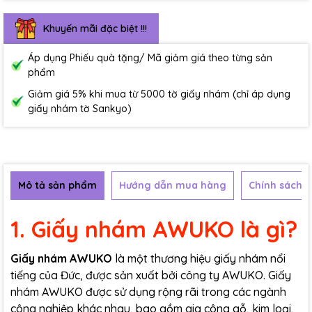
Khuyến mãi đặc biệt !!!
Áp dụng Phiếu quà tặng/ Mã giảm giá theo từng sản
phẩm
Giảm giá 5% khi mua từ 5000 tờ giấy nhám (chỉ áp dụng
giấy nhám tờ Sankyo)
Mô tả sản phẩm
Hướng dẫn mua hàng
Chính sách b
1. Giấy nhám AWUKO là gì?
Giấy nhám AWUKO
là một thương hiệu giấy nhám nổi
tiếng của Đức, được sản xuất bởi công ty AWUKO. Giấy
nhám AWUKO được sử dụng rộng rãi trong các ngành
công nghiệp khác nhau, bao gồm gia công gỗ, kim loại,