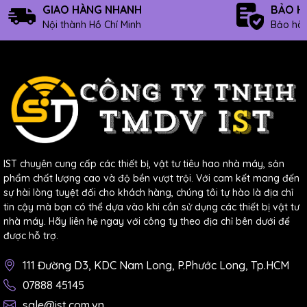
GIAO HÀNG NHANH
BẢO H
Nội thành Hồ Chí Minh
Bảo hàn
IST chuyên cung cấp các thiết bị, vật tư tiêu hao nhà máy, sản
phẩm chất lượng cao và độ bền vượt trội. Với cam kết mang đến
sự hài lòng tuyệt đối cho khách hàng, chúng tôi tự hào là địa chỉ
tin cậy mà bạn có thể dựa vào khi cần sử dụng các thiết bị vật tư
nhà máy. Hãy liên hệ ngay với công ty theo địa chỉ bên dưới để
được hỗ trợ.
111 Đường D3, KDC Nam Long, P.Phước Long, Tp.HCM
07888 45145
sale@ist.com.vn