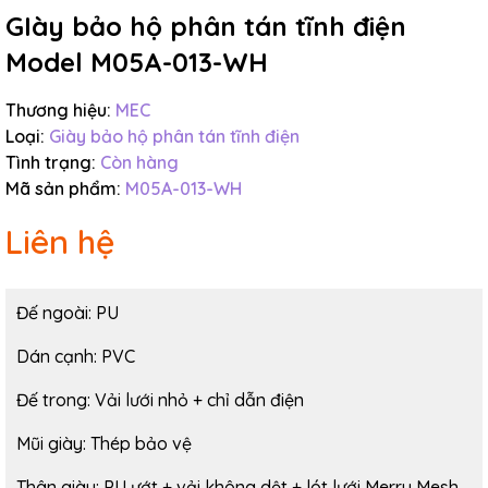
GIày bảo hộ phân tán tĩnh điện
Điều kiện:
Model M05A-013-WH
Thương hiệu:
MEC
Loại:
Giày bảo hộ phân tán tĩnh điện
Tình trạng:
Còn hàng
Mã sản phẩm:
M05A-013-WH
Liên hệ
Đế ngoài: PU
Dán cạnh: PVC
Đế trong: Vải lưới nhỏ + chỉ dẫn điện
Mũi giày: Thép bảo vệ
Thân giày: PU ướt + vải không dệt + lót lưới Merry Mesh