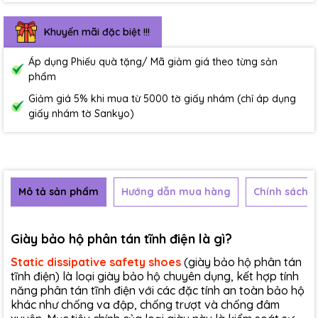
Khuyến mãi đặc biệt !!!
Áp dụng Phiếu quà tặng/ Mã giảm giá theo từng sản
phẩm
Giảm giá 5% khi mua từ 5000 tờ giấy nhám (chỉ áp dụng
giấy nhám tờ Sankyo)
Mô tả sản phẩm
Hướng dẫn mua hàng
Chính sách b
Giày bảo hộ phân tán tĩnh điện là gì?
Static dissipative safety shoes
(giày bảo hộ phân tán
tĩnh điện) là loại giày bảo hộ chuyên dụng, kết hợp tính
năng phân tán tĩnh điện với các đặc tính an toàn bảo hộ
khác như chống va đập, chống trượt và chống đâm