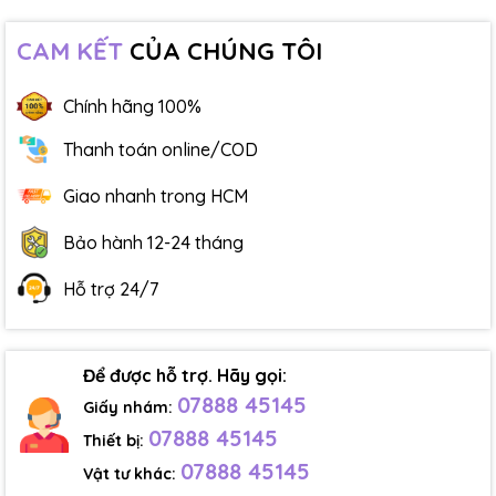
CAM KẾT
CỦA CHÚNG TÔI
Chính hãng 100%
Thanh toán online/COD
Giao nhanh trong HCM
Bảo hành 12-24 tháng
Hỗ trợ 24/7
Để được hỗ trợ. Hãy gọi:
07888 45145
Giấy nhám:
07888 45145
Thiết bị:
07888 45145
Vật tư khác: