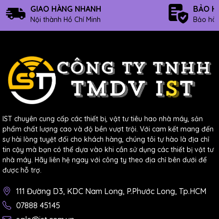
GIAO HÀNG NHANH
BẢO H
Nội thành Hồ Chí Minh
Bảo hàn
IST chuyên cung cấp các thiết bị, vật tư tiêu hao nhà máy, sản
phẩm chất lượng cao và độ bền vượt trội. Với cam kết mang đến
sự hài lòng tuyệt đối cho khách hàng, chúng tôi tự hào là địa chỉ
tin cậy mà bạn có thể dựa vào khi cần sử dụng các thiết bị vật tư
nhà máy. Hãy liên hệ ngay với công ty theo địa chỉ bên dưới để
được hỗ trợ.
111 Đường D3, KDC Nam Long, P.Phước Long, Tp.HCM
07888 45145