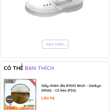
Đế giày thường được làm từ cao su hoặc các vật liệu
Xem thêm
chống tĩnh điện, vừa đảm bảo khả năng phân tán tĩnh
điện vừa chống lại các tác động khác trong môi trường
công nghiệp.
CÓ THỂ
BẠN THÍCH
Mô tả
giày bảo hộ phân tán tĩnh điện MEC
Giấy nhám dĩa #1500 8inch - Sankyo
Đế ngoài
: PU chống trượt
(Nhật) - Có keo (PSA)
Dán cạnh
: PVC
Liên hệ
Đế trong
: Vải lưới nhỏ + chỉ dẫn điện
Mũi giày
: Thép bảo vệ