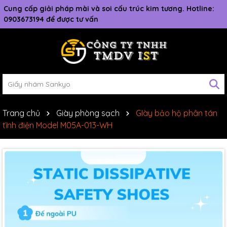
Cung cấp giải pháp mài và soi cấu trúc kim tương. Hotline:
0903673194 để được tư vấn
Trang chủ
Giày phòng sạch
GIày bảo hộ phân tán
tĩnh điện Model M05A-013-WH