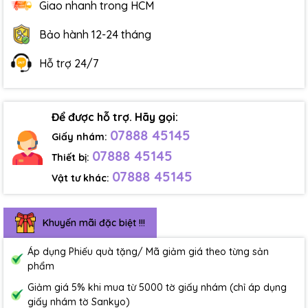
Giao nhanh trong HCM
Bảo hành 12-24 tháng
Hỗ trợ 24/7
Để được hỗ trợ. Hãy gọi:
07888 45145
Giấy nhám:
07888 45145
Thiết bị:
07888 45145
Vật tư khác:
Khuyến mãi đặc biệt !!!
Áp dụng Phiếu quà tặng/ Mã giảm giá theo từng sản
phẩm
Giảm giá 5% khi mua từ 5000 tờ giấy nhám (chỉ áp dụng
giấy nhám tờ Sankyo)