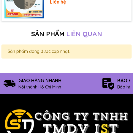
Liên hệ
SẢN PHẨM
LIÊN QUAN
Sản phẩm đang được cập nhật.
GIAO HÀNG NHANH
BẢO H
Nội thành Hồ Chí Minh
Bảo hàn