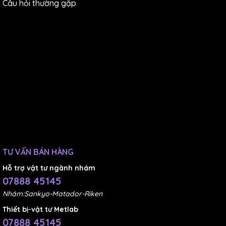
Câu hỏi thường gặp
TƯ VẤN BÁN HÀNG
Hỗ trợ vật tư ngành nhám
07888 45145
Nhám:Sankyo-Matador-Riken
Thiết bị-vật tư Metlab
07888 45145