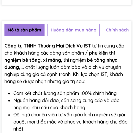
Mô tả sản phẩm
Hướng dẫn mua hàng
Chính sách b
Công ty TNHH Thương Mại Dịch Vụ IST
tự tin cung cấp
cho khách hàng các dòng sản phẩm /
phụ kiện thí
nghiệm bê tông, xi măng,
thí nghiệm
bê tông nhựa
đường,
... chất lượng luôn đảm bảo và dịch vụ chuyên
nghiệp cùng giá cả cạnh tranh. Khi lựa chọn IST, khách
hàng sẽ được nhận những giá trị sau:
Cam kết chất lượng sản phẩm 100% chính hãng.
Nguồn hàng dồi dào, sẵn sàng cung cấp và đáp
ứng mọi nhu cầu của khách hàng.
Đội ngũ chuyên viên tư vấn giàu kinh nghiệm sẽ giải
quyết mọi thắc mắc và phục vụ khách hàng chu đáo
nhất.