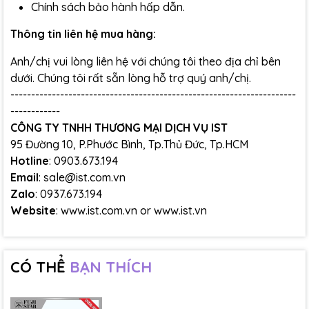
Chính sách bảo hành hấp dẫn.
Thông tin liên hệ mua hàng:
Anh/chị vui lòng liên hệ với chúng tôi theo địa chỉ bên
dưới. Chúng tôi rất sẵn lòng hỗ trợ quý anh/chị.
---------------------------------------------------------------------
------------
CÔNG TY TNHH THƯƠNG MẠI DỊCH VỤ IST
95 Đường 10, P.Phước Bình, Tp.Thủ Đức, Tp.HCM
Hotline
: 0903.673.194
Email
: sale@ist.com.vn
Zalo
: 0937.673.194
Website
:
www.ist.com.vn
or
www.ist.vn
CÓ THỂ
BẠN THÍCH