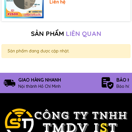
Liên hệ
SẢN PHẨM
LIÊN QUAN
Sản phẩm đang được cập nhật.
GIAO HÀNG NHANH
BẢO H
Nội thành Hồ Chí Minh
Bảo hàn