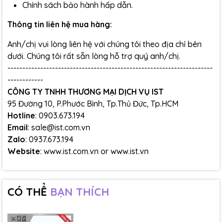
Chính sách bảo hành hấp dẫn.
Thông tin liên hệ mua hàng:
Anh/chị vui lòng liên hệ với chúng tôi theo địa chỉ bên
dưới. Chúng tôi rất sẵn lòng hỗ trợ quý anh/chị.
---------------------------------------------------------------------
------------
CÔNG TY TNHH THƯƠNG MẠI DỊCH VỤ IST
95 Đường 10, P.Phước Bình, Tp.Thủ Đức, Tp.HCM
Hotline
: 0903.673.194
Email
: sale@ist.com.vn
Zalo
: 0937.673.194
Website
:
www.ist.com.vn
or
www.ist.vn
CÓ THỂ
BẠN THÍCH