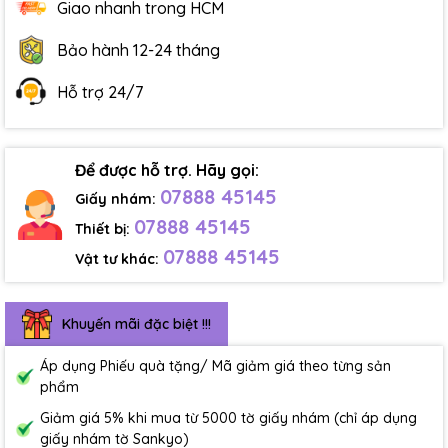
Giao nhanh trong HCM
Bảo hành 12-24 tháng
Hỗ trợ 24/7
Để được hỗ trợ. Hãy gọi:
07888 45145
Giấy nhám:
07888 45145
Thiết bị:
07888 45145
Vật tư khác:
Khuyến mãi đặc biệt !!!
Áp dụng Phiếu quà tặng/ Mã giảm giá theo từng sản
phẩm
Giảm giá 5% khi mua từ 5000 tờ giấy nhám (chỉ áp dụng
giấy nhám tờ Sankyo)