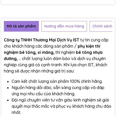
Mô tả sản phẩm
Hướng dẫn mua hàng
Chính sách b
Công ty TNHH Thương Mại Dịch Vụ IST
tự tin cung cấp
cho khách hàng các dòng sản phẩm /
phụ kiện thí
nghiệm bê tông, xi măng,
thí nghiệm
bê tông nhựa
đường,
... chất lượng luôn đảm bảo và dịch vụ chuyên
nghiệp cùng giá cả cạnh tranh. Khi lựa chọn IST, khách
hàng sẽ được nhận những giá trị sau:
Cam kết chất lượng sản phẩm 100% chính hãng.
Nguồn hàng dồi dào, sẵn sàng cung cấp và đáp
ứng mọi nhu cầu của khách hàng.
Đội ngũ chuyên viên tư vấn giàu kinh nghiệm sẽ giải
quyết mọi thắc mắc và phục vụ khách hàng chu đáo
nhất.