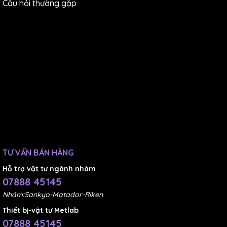
Câu hỏi thường gặp
TƯ VẤN BÁN HÀNG
Hỗ trợ vật tư ngành nhám
07888 45145
Nhám:Sankyo-Matador-Riken
Thiết bị-vật tư Metlab
07888 45145