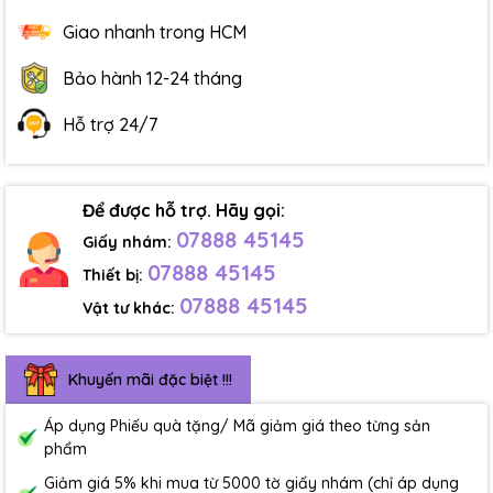
Giao nhanh trong HCM
Bảo hành 12-24 tháng
Hỗ trợ 24/7
Để được hỗ trợ. Hãy gọi:
07888 45145
Giấy nhám:
07888 45145
Thiết bị:
07888 45145
Vật tư khác:
Khuyến mãi đặc biệt !!!
Áp dụng Phiếu quà tặng/ Mã giảm giá theo từng sản
phẩm
Giảm giá 5% khi mua từ 5000 tờ giấy nhám (chỉ áp dụng