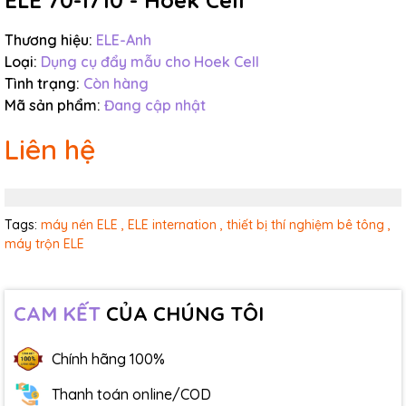
ELE 70-1710 - Hoek Cell
Thương hiệu:
ELE-Anh
Loại:
Dụng cụ đẩy mẫu cho Hoek Cell
Tình trạng:
Còn hàng
Mã sản phẩm:
Đang cập nhật
Liên hệ
Tags:
máy nén ELE ,
ELE internation ,
thiết bị thí nghiệm bê tông ,
máy trộn ELE
CAM KẾT
CỦA CHÚNG TÔI
Chính hãng 100%
Thanh toán online/COD