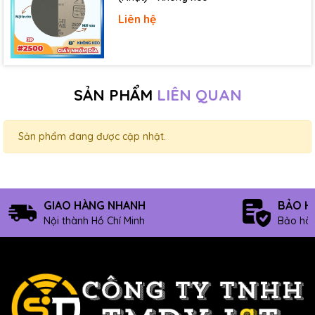
Liên hệ
SẢN PHẨM
LIÊN QUAN
Sản phẩm đang được cập nhật.
GIAO HÀNG NHANH
BẢO H
Nội thành Hồ Chí Minh
Bảo hàn