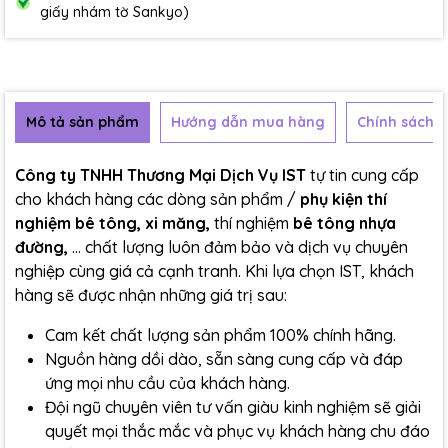
giấy nhám tờ Sankyo)
Mô tả sản phẩm
Hướng dẫn mua hàng
Chính sách b
Công ty TNHH Thương Mại Dịch Vụ IST
tự tin cung cấp
cho khách hàng các dòng sản phẩm /
phụ kiện thí
nghiệm bê tông, xi măng,
thí nghiệm
bê tông nhựa
đường,
... chất lượng luôn đảm bảo và dịch vụ chuyên
nghiệp cùng giá cả cạnh tranh. Khi lựa chọn IST, khách
hàng sẽ được nhận những giá trị sau:
Cam kết chất lượng sản phẩm 100% chính hãng.
Nguồn hàng dồi dào, sẵn sàng cung cấp và đáp
ứng mọi nhu cầu của khách hàng.
Đội ngũ chuyên viên tư vấn giàu kinh nghiệm sẽ giải
quyết mọi thắc mắc và phục vụ khách hàng chu đáo