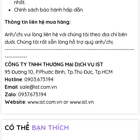
nhất.
Chính sách bảo hành hấp dẫn.
Thông tin liên hệ mua hàng:
Anh/chị vui lòng liên hệ với chúng tôi theo địa chỉ bên
dưới. Chúng tôi rất sẵn lòng hỗ trợ quý anh/chị.
---------------------------------------------------------------------
------------
CÔNG TY TNHH THƯƠNG MẠI DỊCH VỤ IST
95 Đường 10, P.Phước Bình, Tp.Thủ Đức, Tp.HCM
Hotline
: 0903.673.194
Email
: sale@ist.com.vn
Zalo
: 0937.673.194
Website
:
www.ist.com.vn
or
www.ist.vn
CÓ THỂ
BẠN THÍCH