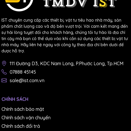
IST chuyên cung cấp các thiết bị, vật tư tiêu hao nhà máy, sản
phẩm chất lượng cao và độ bền vượt trội. Với cam kết mang đến
sự hài lòng tuyệt đối cho khách hàng, chúng tôi tự hào là địa chỉ
tin cậy mà bạn có thể dựa vào khi cần sử dụng các thiết bị vật tư
nhà máy. Hãy liên hệ ngay với công ty theo địa chỉ bên dưới để
được hỗ trợ.
111 Đường D3, KDC Nam Long, P.Phước Long, Tp.HCM
07888 45145
sale@ist.com.vn
CHÍNH SÁCH
Chính sách bảo mật
Chính sách vận chuyển
Chính sách đổi trả