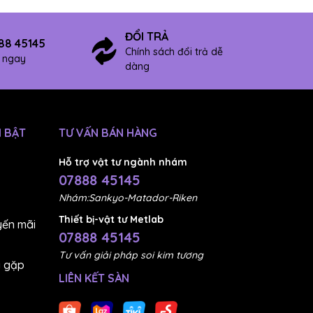
ĐỔI TRẢ
88 45145
Chính sách đổi trả dễ
ợ ngay
dàng
 BẬT
TƯ VẤN BÁN HÀNG
Hỗ trợ vật tư ngành nhám
07888 45145
Nhám:Sankyo-Matador-Riken
Thiết bị-vật tư Metlab
ến mãi
07888 45145
Tư vấn giải pháp soi kim tương
g gặp
LIÊN KẾT SÀN