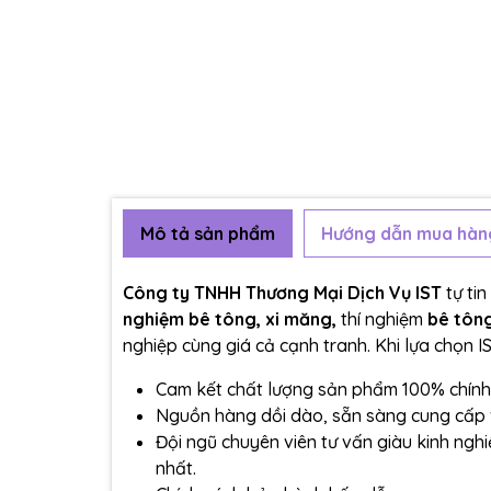
Mô tả sản phẩm
Hướng dẫn mua hàn
Công ty TNHH Thương Mại Dịch Vụ IST
tự ti
nghiệm bê tông, xi măng,
thí nghiệm
bê tôn
nghiệp cùng giá cả cạnh tranh. Khi lựa chọn I
Cam kết chất lượng sản phẩm 100% chính
Nguồn hàng dồi dào, sẵn sàng cung cấp 
Đội ngũ chuyên viên tư vấn giàu kinh ngh
nhất.