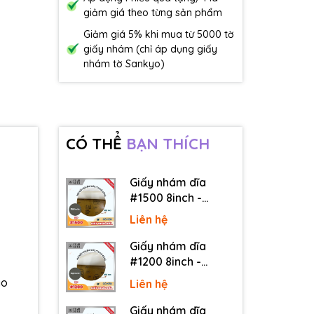
giảm giá theo từng sản phẩm
Giảm giá 5% khi mua từ 5000 tờ
giấy nhám (chỉ áp dụng giấy
nhám tờ Sankyo)
CÓ THỂ
BẠN THÍCH
Giấy nhám dĩa
#1500 8inch -
Sankyo (Nhật) - Có
Liên hệ
keo (PSA)
Giấy nhám dĩa
#1200 8inch -
Sankyo (Nhật) - Có
áo
Liên hệ
keo (PSA)
Giấy nhám dĩa