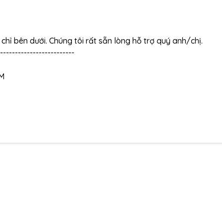
a chỉ bên dưới. Chúng tôi rất sẵn lòng hỗ trợ quý anh/chị.
-------------------------
CM