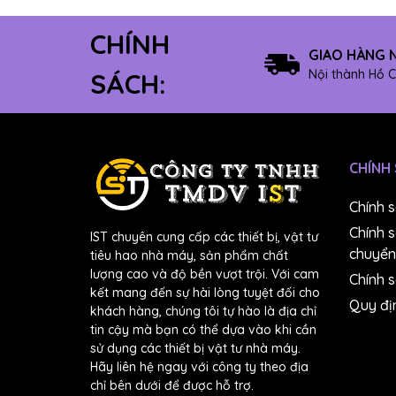
CHÍNH
GIAO HÀNG 
Nội thành Hồ C
SÁCH:
CHÍNH
Chính 
Chính 
IST chuyên cung cấp các thiết bị, vật tư
chuyển
tiêu hao nhà máy, sản phẩm chất
lượng cao và độ bền vượt trội. Với cam
Chính s
kết mang đến sự hài lòng tuyệt đối cho
Quy đị
khách hàng, chúng tôi tự hào là địa chỉ
tin cậy mà bạn có thể dựa vào khi cần
sử dụng các thiết bị vật tư nhà máy.
Hãy liên hệ ngay với công ty theo địa
chỉ bên dưới để được hỗ trợ.