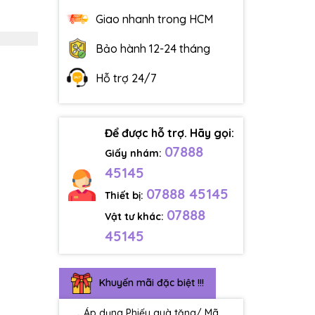
Giao nhanh trong HCM
Bảo hành 12-24 tháng
Hỗ trợ 24/7
Để được hỗ trợ. Hãy gọi:
07888
Giấy nhám:
45145
07888 45145
Thiết bị:
07888
Vật tư khác:
45145
Khuyến mãi đặc biệt !!!
Áp dụng Phiếu quà tặng/ Mã