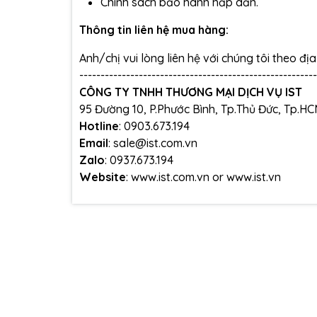
Chính sách bảo hành hấp dẫn.
Thông tin liên hệ mua hàng:
Anh/chị vui lòng liên hệ với chúng tôi theo đị
--------------------------------------------------------
CÔNG TY TNHH THƯƠNG MẠI DỊCH VỤ IST
95 Đường 10, P.Phước Bình, Tp.Thủ Đức, Tp.H
Hotline
: 0903.673.194
Email
: sale@ist.com.vn
Zalo
: 0937.673.194
Website
:
www.ist.com.vn
or
www.ist.vn