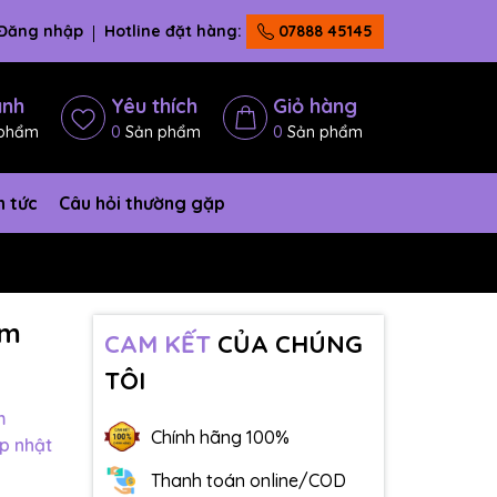
Đăng nhập
Hotline đặt hàng:
07888 45145
ánh
Yêu thích
Giỏ hàng
phẩm
0
Sản phẩm
0
Sản phẩm
n tức
Câu hỏi thường gặp
ầm
CAM KẾT
CỦA CHÚNG
TÔI
m
Chính hãng 100%
p nhật
Thanh toán online/COD