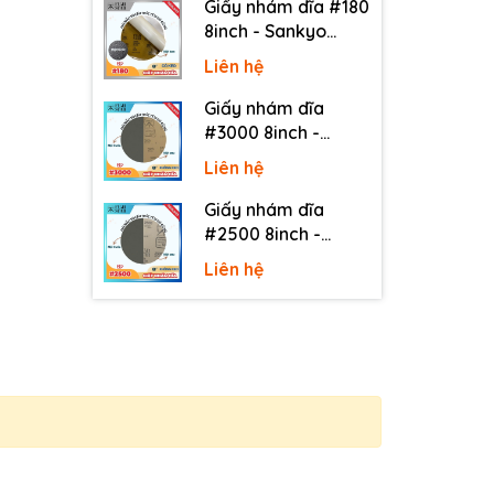
Giấy nhám dĩa #180
8inch - Sankyo
(Nhật) - Có keo
Liên hệ
(PSA)
Giấy nhám dĩa
#3000 8inch -
Sankyo (Nhật) -
Liên hệ
Không keo
Giấy nhám dĩa
#2500 8inch -
Sankyo (Nhật) -
Liên hệ
Không keo