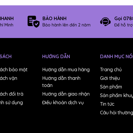
NHANH
BẢO HÀNH
Gọi 078
hí Minh
Bảo hành lên đến 2 năm
Để hỗ tr
 SÁCH
HƯỚNG DẪN
DANH MỤC NỔI
sách bảo mật
Hướng dẫn mua hàng
Trang chủ
sách vận
Hướng dẫn thanh
Giới thiệu
toán
Sản phẩm
ách đổi trả
Hướng dẫn giao nhận
Sản phẩm khuy
nh sử dụng
Điều khoản dịch vụ
Tin tức
Câu hỏi thườn