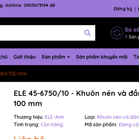
g. Hotline: 0903673194 để
Đăng ký
So s
0
Sản 
chủ
Giới thiệu
Sản phẩm
Sản phẩm khuyến mãi
Ti
 đầm 100 mm
ELE 45-6750/10 - Khuôn nén và đ
100 mm
Mã giảm giá:
Thương hiệu:
ELE-Anh
Loại:
Khuôn nén và đầ
Ngày hết hạn:
Tình trạng:
Còn hàng
Mã sản phẩm:
Đang cậ
Điều kiện: