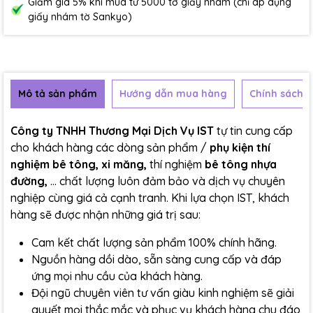
Giảm giá 5% khi mua từ 5000 tờ giấy nhám (chỉ áp dụng
giấy nhám tờ Sankyo)
Mô tả sản phẩm
Hướng dẫn mua hàng
Chính sách b
Công ty TNHH Thương Mại Dịch Vụ IST
tự tin cung cấp
cho khách hàng các dòng sản phẩm /
phụ kiện thí
nghiệm bê tông, xi măng,
thí nghiệm
bê tông nhựa
đường,
... chất lượng luôn đảm bảo và dịch vụ chuyên
nghiệp cùng giá cả cạnh tranh. Khi lựa chọn IST, khách
hàng sẽ được nhận những giá trị sau:
Cam kết chất lượng sản phẩm 100% chính hãng.
Nguồn hàng dồi dào, sẵn sàng cung cấp và đáp
ứng mọi nhu cầu của khách hàng.
Đội ngũ chuyên viên tư vấn giàu kinh nghiệm sẽ giải
quyết mọi thắc mắc và phục vụ khách hàng chu đáo