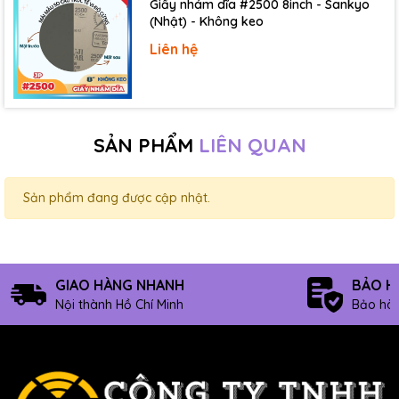
Giấy nhám dĩa #2500 8inch - Sankyo
(Nhật) - Không keo
Liên hệ
SẢN PHẨM
LIÊN QUAN
Sản phẩm đang được cập nhật.
GIAO HÀNG NHANH
BẢO H
Nội thành Hồ Chí Minh
Bảo hàn