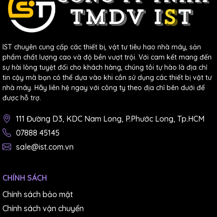
IST chuyên cung cấp các thiết bị, vật tư tiêu hao nhà máy, sản
phẩm chất lượng cao và độ bền vượt trội. Với cam kết mang đến
sự hài lòng tuyệt đối cho khách hàng, chúng tôi tự hào là địa chỉ
tin cậy mà bạn có thể dựa vào khi cần sử dụng các thiết bị vật tư
nhà máy. Hãy liên hệ ngay với công ty theo địa chỉ bên dưới để
được hỗ trợ.
111 Đường D3, KDC Nam Long, P.Phước Long, Tp.HCM
07888 45145
sale@ist.com.vn
CHÍNH SÁCH
Chính sách bảo mật
Chính sách vận chuyển