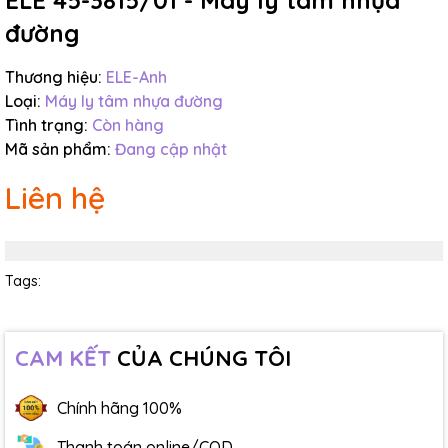
ELE 45-3815/01 - Máy ly tâm nhựa
đường
Thương hiệu:
ELE-Anh
Loại:
Máy ly tâm nhựa đường
Tình trạng:
Còn hàng
Mã sản phẩm:
Đang cập nhật
Liên hệ
Tags:
CAM KẾT
CỦA CHÚNG TÔI
Chính hãng 100%
Thanh toán online/COD