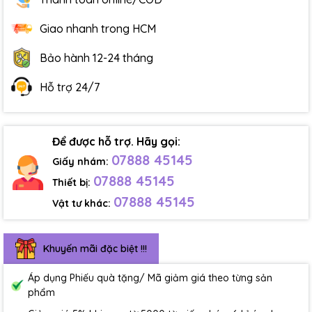
Giao nhanh trong HCM
Bảo hành 12-24 tháng
Hỗ trợ 24/7
Để được hỗ trợ. Hãy gọi:
07888 45145
Giấy nhám:
07888 45145
Thiết bị:
07888 45145
Vật tư khác:
Khuyến mãi đặc biệt !!!
Áp dụng Phiếu quà tặng/ Mã giảm giá theo từng sản
phẩm