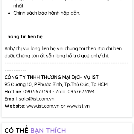
nhất.
Chính sách bảo hành hấp dẫn.
Thông tin liên hệ:
Anh/chị vui lòng liên hệ với chúng tôi theo địa chỉ bên
dưới. Chúng tôi rất sẵn lòng hỗ trợ quý anh/chị.
---------------------------------------------------------------------
------------
CÔNG TY TNHH THƯƠNG MẠI DỊCH VỤ IST
95 Đường 10, P.Phước Bình, Tp.Thủ Đức, Tp.HCM
Hotline
: 0903.673.194 - Zalo: 0937.673.194
Email
: sale@ist.com.vn
Website
: www.ist.com.vn or www.ist.vn
CÓ THỂ
BẠN THÍCH