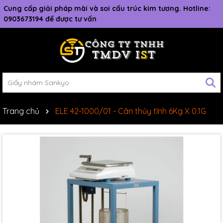
Cung cấp giải pháp mài và soi cấu trúc kim tương. Hotline:
0903673194 để được tư vấn
Trang chủ
ELE 42-1000/01 - Cân thủy tĩnh 6Kg X 0.1G