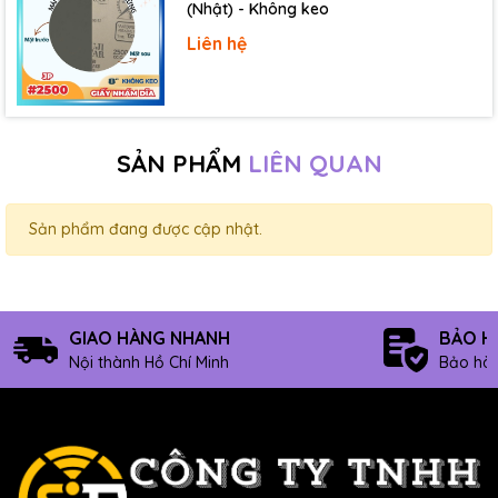
(Nhật) - Không keo
Liên hệ
SẢN PHẨM
LIÊN QUAN
Sản phẩm đang được cập nhật.
GIAO HÀNG NHANH
BẢO H
Nội thành Hồ Chí Minh
Bảo hàn