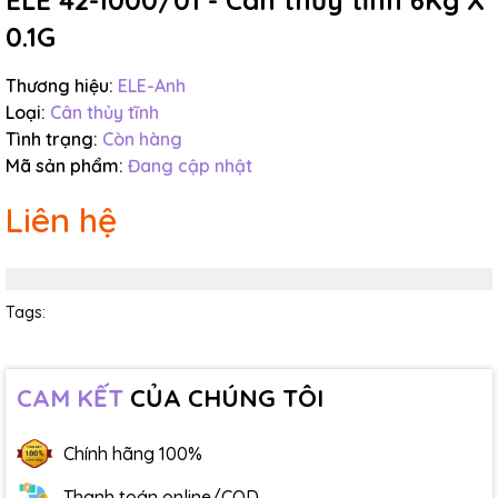
ELE 42-1000/01 - Cân thủy tĩnh 6Kg X
0.1G
Thương hiệu:
ELE-Anh
Loại:
Cân thủy tĩnh
Tình trạng:
Còn hàng
Mã sản phẩm:
Đang cập nhật
Liên hệ
Tags:
CAM KẾT
CỦA CHÚNG TÔI
Chính hãng 100%
Thanh toán online/COD