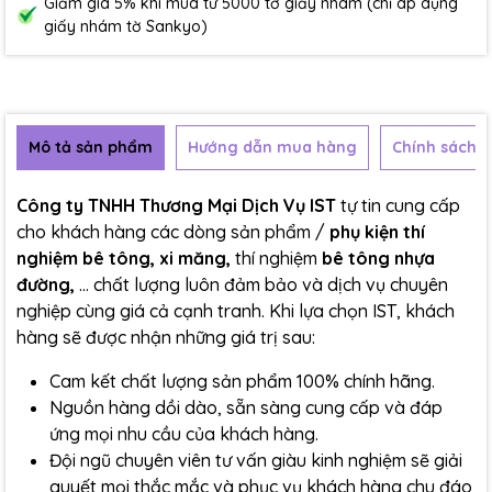
Giảm giá 5% khi mua từ 5000 tờ giấy nhám (chỉ áp dụng
giấy nhám tờ Sankyo)
Mô tả sản phẩm
Hướng dẫn mua hàng
Chính sách b
Công ty TNHH Thương Mại Dịch Vụ IST
tự tin cung cấp
cho khách hàng các dòng sản phẩm /
phụ kiện thí
nghiệm bê tông, xi măng,
thí nghiệm
bê tông nhựa
đường,
... chất lượng luôn đảm bảo và dịch vụ chuyên
nghiệp cùng giá cả cạnh tranh. Khi lựa chọn IST, khách
hàng sẽ được nhận những giá trị sau:
Cam kết chất lượng sản phẩm 100% chính hãng.
Nguồn hàng dồi dào, sẵn sàng cung cấp và đáp
ứng mọi nhu cầu của khách hàng.
Đội ngũ chuyên viên tư vấn giàu kinh nghiệm sẽ giải
quyết mọi thắc mắc và phục vụ khách hàng chu đáo