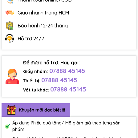
Giao nhanh trong HCM
Bảo hành 12-24 tháng
Hỗ trợ 24/7
Để được hỗ trợ. Hãy gọi:
07888 45145
Giấy nhám:
07888 45145
Thiết bị:
07888 45145
Vật tư khác:
Khuyến mãi đặc biệt !!!
Áp dụng Phiếu quà tặng/ Mã giảm giá theo từng sản
phẩm