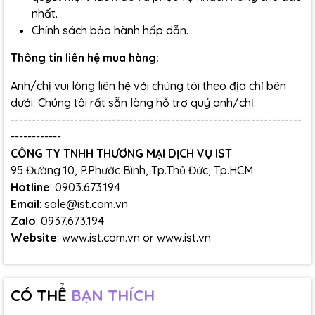
nhất.
Chính sách bảo hành hấp dẫn.
Thông tin liên hệ mua hàng:
Anh/chị vui lòng liên hệ với chúng tôi theo địa chỉ bên
dưới. Chúng tôi rất sẵn lòng hỗ trợ quý anh/chị.
---------------------------------------------------------------------
------------
CÔNG TY TNHH THƯƠNG MẠI DỊCH VỤ IST
95 Đường 10, P.Phước Bình, Tp.Thủ Đức, Tp.HCM
Hotline
: 0903.673.194
Email
: sale@ist.com.vn
Zalo
: 0937.673.194
Website
:
www.ist.com.vn
or
www.ist.vn
CÓ THỂ
BẠN THÍCH