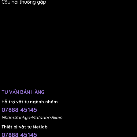
Câu hỏi thường gặp
TƯ VẤN BÁN HÀNG
Hỗ trợ vật tư ngành nhám
07888 45145
Nhám:Sankyo-Matador-Riken
Thiết bị-vật tư Metlab
07888 45145