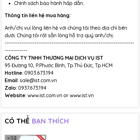
Chính sách bảo hành hấp dẫn.
Thông tin liên hệ mua hàng:
Anh/chị vui lòng liên hệ với chúng tôi theo địa chỉ bên
dưới. Chúng tôi rất sẵn lòng hỗ trợ quý anh/chị.
---------------------------------------------------------------------
------------
CÔNG TY TNHH THƯƠNG MẠI DỊCH VỤ IST
95 Đường 10, P.Phước Bình, Tp.Thủ Đức, Tp.HCM
Hotline
: 0903.673.194
Email
: sale@ist.com.vn
Zalo
: 0937.673.194
Website
:
www.ist.com.vn
or
www.ist.vn
CÓ THỂ
BẠN THÍCH