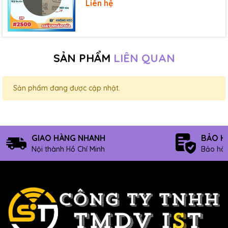
Liên hệ
SẢN PHẨM
LIÊN QUAN
Sản phẩm đang được cập nhật.
GIAO HÀNG NHANH
BẢO H
Nội thành Hồ Chí Minh
Bảo hàn