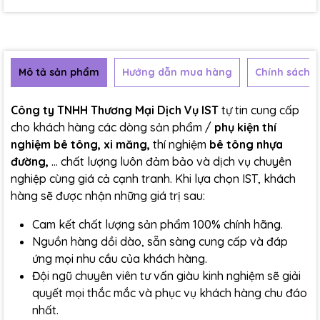
Mô tả sản phẩm
Hướng dẫn mua hàng
Chính sách b
Công ty TNHH Thương Mại Dịch Vụ IST
tự tin cung cấp
cho khách hàng các dòng sản phẩm /
phụ kiện thí
nghiệm bê tông, xi măng,
thí nghiệm
bê tông nhựa
đường,
... chất lượng luôn đảm bảo và dịch vụ chuyên
nghiệp cùng giá cả cạnh tranh. Khi lựa chọn IST, khách
hàng sẽ được nhận những giá trị sau:
Cam kết chất lượng sản phẩm 100% chính hãng.
Nguồn hàng dồi dào, sẵn sàng cung cấp và đáp
ứng mọi nhu cầu của khách hàng.
Đội ngũ chuyên viên tư vấn giàu kinh nghiệm sẽ giải
quyết mọi thắc mắc và phục vụ khách hàng chu đáo
nhất.