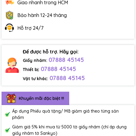
Giao nhanh trong HCM
Bảo hành 12-24 tháng
Hỗ trợ 24/7
Để được hỗ trợ. Hãy gọi:
07888 45145
Giấy nhám:
07888 45145
Thiết bị:
07888 45145
Vật tư khác:
Khuyến mãi đặc biệt !!!
Áp dụng Phiếu quà tặng/ Mã giảm giá theo từng sản
phẩm
Giảm giá 5% khi mua từ 5000 tờ giấy nhám (chỉ áp dụng
giấy nhám tờ Sankyo)