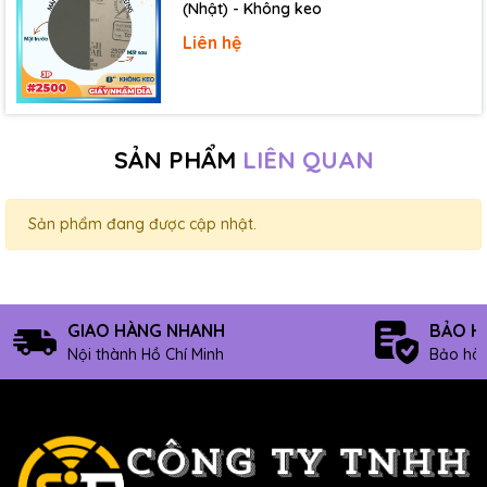
(Nhật) - Không keo
Liên hệ
SẢN PHẨM
LIÊN QUAN
Sản phẩm đang được cập nhật.
GIAO HÀNG NHANH
BẢO H
Nội thành Hồ Chí Minh
Bảo hàn