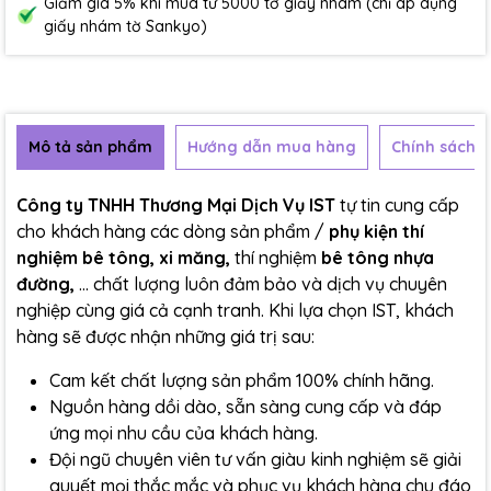
Giảm giá 5% khi mua từ 5000 tờ giấy nhám (chỉ áp dụng
giấy nhám tờ Sankyo)
Mô tả sản phẩm
Hướng dẫn mua hàng
Chính sách b
Công ty TNHH Thương Mại Dịch Vụ IST
tự tin cung cấp
cho khách hàng các dòng sản phẩm /
phụ kiện thí
nghiệm bê tông, xi măng,
thí nghiệm
bê tông nhựa
đường,
... chất lượng luôn đảm bảo và dịch vụ chuyên
nghiệp cùng giá cả cạnh tranh. Khi lựa chọn IST, khách
hàng sẽ được nhận những giá trị sau:
Cam kết chất lượng sản phẩm 100% chính hãng.
Nguồn hàng dồi dào, sẵn sàng cung cấp và đáp
ứng mọi nhu cầu của khách hàng.
Đội ngũ chuyên viên tư vấn giàu kinh nghiệm sẽ giải
quyết mọi thắc mắc và phục vụ khách hàng chu đáo