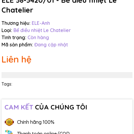
ELE 38-3420/01 - Bể điều nhiệt Le
Chatelier
Thương hiệu:
ELE-Anh
Loại:
Bể điều nhiệt Le Chatelier
Tình trạng:
Còn hàng
Mã sản phẩm:
Đang cập nhật
Liên hệ
Tags:
CAM KẾT
CỦA CHÚNG TÔI
Chính hãng 100%
Thanh toán online/COD