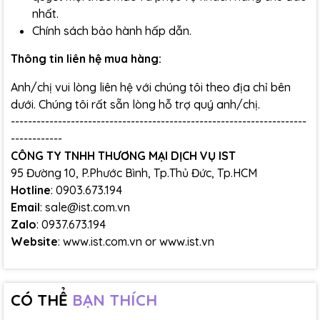
nhất.
Chính sách bảo hành hấp dẫn.
Thông tin liên hệ mua hàng:
Anh/chị vui lòng liên hệ với chúng tôi theo địa chỉ bên
dưới. Chúng tôi rất sẵn lòng hỗ trợ quý anh/chị.
---------------------------------------------------------------------
------------
CÔNG TY TNHH THƯƠNG MẠI DỊCH VỤ IST
95 Đường 10, P.Phước Bình, Tp.Thủ Đức, Tp.HCM
Hotline
: 0903.673.194
Email
: sale@ist.com.vn
Zalo
: 0937.673.194
Website
:
www.ist.com.vn
or
www.ist.vn
CÓ THỂ
BẠN THÍCH