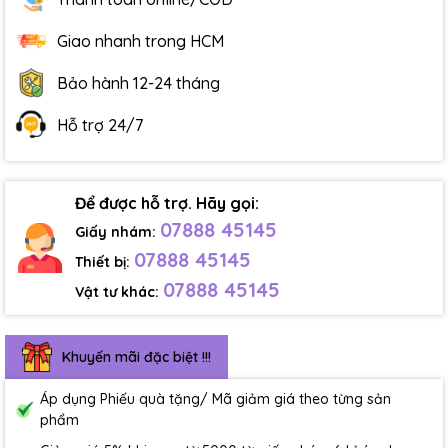
Giao nhanh trong HCM
Bảo hành 12-24 tháng
Hỗ trợ 24/7
Để được hỗ trợ. Hãy gọi:
07888 45145
Giấy nhám:
07888 45145
Thiết bị:
07888 45145
Vật tư khác:
Khuyến mãi đặc biệt !!!
Áp dụng Phiếu quà tặng/ Mã giảm giá theo từng sản
phẩm