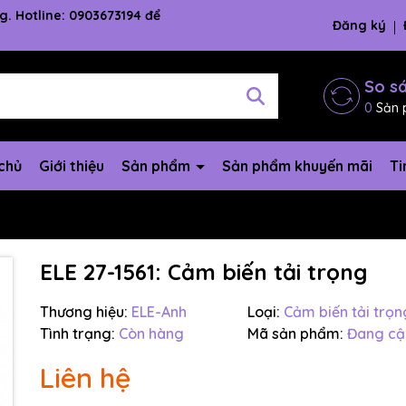
g. Hotline: 0903673194 để
Đăng ký
So s
0
Sản 
chủ
Giới thiệu
Sản phẩm
Sản phẩm khuyến mãi
Ti
ELE 27-1561: Cảm biến tải trọng
Thương hiệu:
ELE-Anh
Loại:
Cảm biến tải trọn
Mã giảm giá:
Tình trạng:
Còn hàng
Mã sản phẩm:
Đang cậ
Ngày hết hạn:
Liên hệ
Điều kiện: