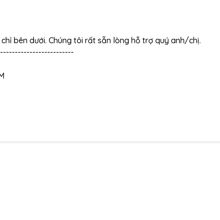
a chỉ bên dưới. Chúng tôi rất sẵn lòng hỗ trợ quý anh/chị.
-------------------------
CM