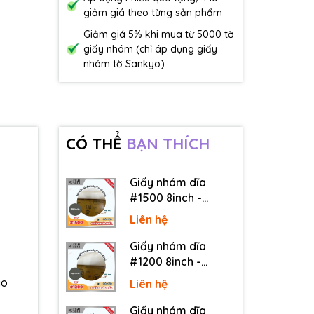
giảm giá theo từng sản phẩm
Giảm giá 5% khi mua từ 5000 tờ
giấy nhám (chỉ áp dụng giấy
nhám tờ Sankyo)
CÓ THỂ
BẠN THÍCH
Giấy nhám dĩa
#1500 8inch -
Sankyo (Nhật) - Có
Liên hệ
keo (PSA)
Giấy nhám dĩa
#1200 8inch -
Sankyo (Nhật) - Có
áo
Liên hệ
keo (PSA)
Giấy nhám dĩa