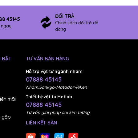
ĐỔI TRẢ
88 45145
Chính sách đổi trả dễ
ợ ngay
dàng
 BẬT
TƯ VẤN BÁN HÀNG
Hỗ trợ vật tư ngành nhám
07888 45145
Nhám:Sankyo-Matador-Riken
Thiết bị-vật tư Metlab
ến mãi
07888 45145
Tư vấn giải pháp soi kim tương
g gặp
LIÊN KẾT SÀN