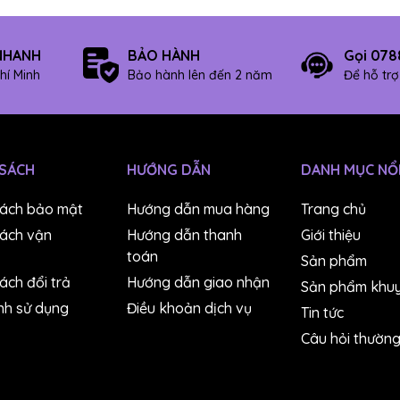
NHANH
BẢO HÀNH
Gọi 078
hí Minh
Bảo hành lên đến 2 năm
Để hỗ tr
 SÁCH
HƯỚNG DẪN
DANH MỤC NỔI
sách bảo mật
Hướng dẫn mua hàng
Trang chủ
sách vận
Hướng dẫn thanh
Giới thiệu
toán
Sản phẩm
ách đổi trả
Hướng dẫn giao nhận
Sản phẩm khuy
nh sử dụng
Điều khoản dịch vụ
Tin tức
Câu hỏi thườn