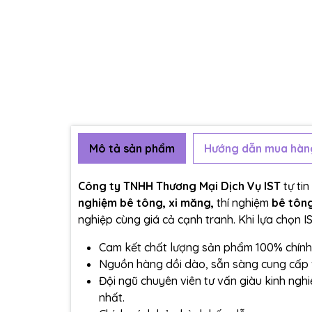
Mô tả sản phẩm
Hướng dẫn mua hàn
Công ty TNHH Thương Mại Dịch Vụ IST
tự ti
nghiệm bê tông, xi măng,
thí nghiệm
bê tôn
nghiệp cùng giá cả cạnh tranh. Khi lựa chọn I
Cam kết chất lượng sản phẩm 100% chính
Nguồn hàng dồi dào, sẵn sàng cung cấp 
Đội ngũ chuyên viên tư vấn giàu kinh ngh
nhất.