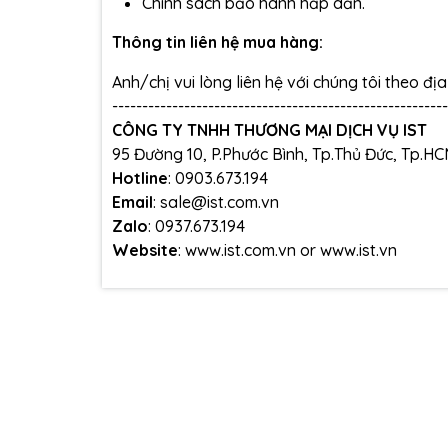
Chính sách bảo hành hấp dẫn.
Thông tin liên hệ mua hàng:
Anh/chị vui lòng liên hệ với chúng tôi theo đị
--------------------------------------------------------
CÔNG TY TNHH THƯƠNG MẠI DỊCH VỤ IST
95 Đường 10, P.Phước Bình, Tp.Thủ Đức, Tp.H
Hotline
: 0903.673.194
Email
: sale@ist.com.vn
Zalo
: 0937.673.194
Website
:
www.ist.com.vn
or
www.ist.vn