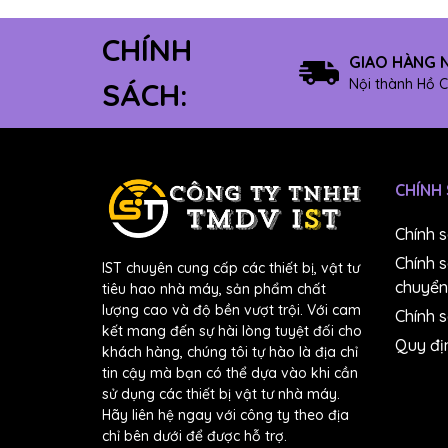
CHÍNH
GIAO HÀNG 
Nội thành Hồ C
SÁCH:
CHÍNH
Chính 
Chính 
IST chuyên cung cấp các thiết bị, vật tư
chuyển
tiêu hao nhà máy, sản phẩm chất
lượng cao và độ bền vượt trội. Với cam
Chính s
kết mang đến sự hài lòng tuyệt đối cho
Quy đị
khách hàng, chúng tôi tự hào là địa chỉ
tin cậy mà bạn có thể dựa vào khi cần
sử dụng các thiết bị vật tư nhà máy.
Hãy liên hệ ngay với công ty theo địa
chỉ bên dưới để được hỗ trợ.