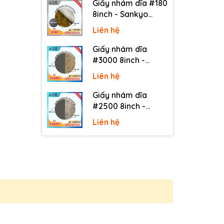
Giấy nhám dĩa #180
8inch - Sankyo
(Nhật) - Có keo
Liên hệ
(PSA)
Giấy nhám dĩa
#3000 8inch -
Sankyo (Nhật) -
Liên hệ
Không keo
Giấy nhám dĩa
#2500 8inch -
Sankyo (Nhật) -
Liên hệ
Không keo