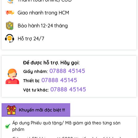
Giao nhanh trong HCM
Bảo hành 12-24 tháng
Hỗ trợ 24/7
Để được hỗ trợ. Hãy gọi:
07888 45145
Giấy nhám:
07888 45145
Thiết bị:
07888 45145
Vật tư khác:
Khuyến mãi đặc biệt !!!
Áp dụng Phiếu quà tặng/ Mã giảm giá theo từng sản
phẩm