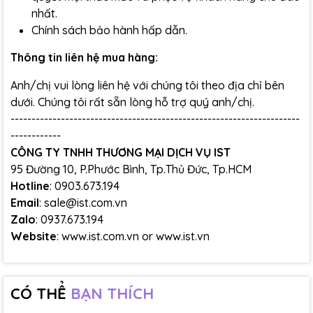
nhất.
Chính sách bảo hành hấp dẫn.
Thông tin liên hệ mua hàng:
Anh/chị vui lòng liên hệ với chúng tôi theo địa chỉ bên
dưới. Chúng tôi rất sẵn lòng hỗ trợ quý anh/chị.
---------------------------------------------------------------------
------------
CÔNG TY TNHH THƯƠNG MẠI DỊCH VỤ IST
95 Đường 10, P.Phước Bình, Tp.Thủ Đức, Tp.HCM
Hotline
: 0903.673.194
Email
: sale@ist.com.vn
Zalo
: 0937.673.194
Website
:
www.ist.com.vn
or
www.ist.vn
CÓ THỂ
BẠN THÍCH