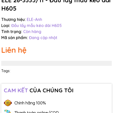
ELE 26-3335/11 - Đầu lấy mẫu kéo dài
H605
Thương hiệu:
ELE-Anh
Loại:
Đầu lấy mẫu kéo dài H605
Tình trạng:
Còn hàng
Mã sản phẩm:
Đang cập nhật
Liên hệ
Tags:
CAM KẾT
CỦA CHÚNG TÔI
Chính hãng 100%
Thanh toán online/COD