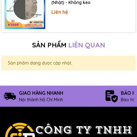
(Nhật) - Không keo
Liên hệ
SẢN PHẨM
LIÊN QUAN
Sản phẩm đang được cập nhật.
GIAO HÀNG NHANH
BẢO H
Nội thành Hồ Chí Minh
Bảo hàn