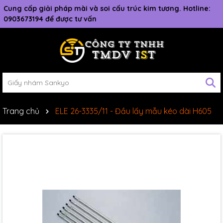
Cung cấp giải pháp mài và soi cấu trúc kim tương. Hotline:
0903673194 để được tư vấn
Trang chủ
ELE 26-3335/11 - Đầu lấy mẫu kéo dài H605