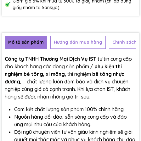
Giảm giá 5% khi mua từ 5000 tờ giấy nhám (chỉ áp dụng
giấy nhám tờ Sankyo)
Mô tả sản phẩm
Hướng dẫn mua hàng
Chính sách b
Công ty TNHH Thương Mại Dịch Vụ IST
tự tin cung cấp
cho khách hàng các dòng sản phẩm /
phụ kiện thí
nghiệm bê tông, xi măng,
thí nghiệm
bê tông nhựa
đường,
... chất lượng luôn đảm bảo và dịch vụ chuyên
nghiệp cùng giá cả cạnh tranh. Khi lựa chọn IST, khách
hàng sẽ được nhận những giá trị sau:
Cam kết chất lượng sản phẩm 100% chính hãng.
Nguồn hàng dồi dào, sẵn sàng cung cấp và đáp
ứng mọi nhu cầu của khách hàng.
Đội ngũ chuyên viên tư vấn giàu kinh nghiệm sẽ giải
quyết mọi thắc mắc và phục vụ khách hàng chu đáo