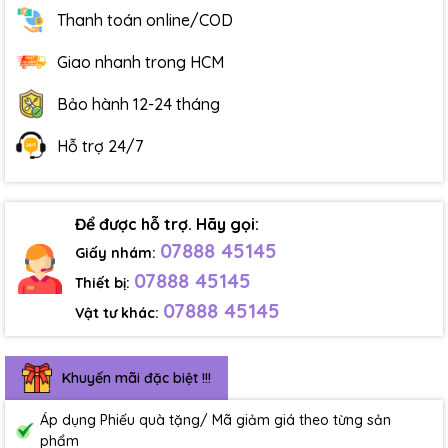
Thanh toán online/COD
Giao nhanh trong HCM
Bảo hành 12-24 tháng
Hỗ trợ 24/7
Để được hỗ trợ. Hãy gọi:
07888 45145
Giấy nhám:
07888 45145
Thiết bị:
07888 45145
Vật tư khác:
Khuyến mãi đặc biệt !!!
Áp dụng Phiếu quà tặng/ Mã giảm giá theo từng sản
phẩm