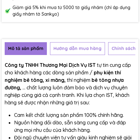
Giảm giá 5% khi mua từ 5000 tờ giấy nhám (chỉ áp dụng
giấy nhám tờ Sankyo)
Mô tả sản phẩm
Hướng dẫn mua hàng
Chính sách b
Công ty TNHH Thương Mại Dịch Vụ IST
tự tin cung cấp
cho khách hàng các dòng sản phẩm /
phụ kiện thí
nghiệm bê tông, xi măng,
thí nghiệm
bê tông nhựa
đường,
... chất lượng luôn đảm bảo và dịch vụ chuyên
nghiệp cùng giá cả cạnh tranh. Khi lựa chọn IST, khách
hàng sẽ được nhận những giá trị sau:
Cam kết chất lượng sản phẩm 100% chính hãng.
Nguồn hàng dồi dào, sẵn sàng cung cấp và đáp
ứng mọi nhu cầu của khách hàng.
Đội ngũ chuyên viên tư vấn giàu kinh nghiệm sẽ giải