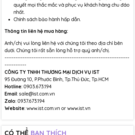
quyết mọi thắc mắc và phục vụ khách hàng chu đáo
nhất.
Chính sách bảo hành hấp dẫn.
Thông tin liên hệ mua hàng:
Anh/chị vui lòng liên hệ với chúng tôi theo địa chỉ bên
dưới. Chúng tôi rất sẵn lòng hỗ trợ quý anh/chị.
---------------------------------------------------------------------
------------
CÔNG TY TNHH THƯƠNG MẠI DỊCH VỤ IST
95 Đường 10, P.Phước Bình, Tp.Thủ Đức, Tp.HCM
Hotline
: 0903.673.194
Email
: sale@ist.com.vn
Zalo
: 0937.673.194
Website
:
www.ist.com.vn
or
www.ist.vn
CÓ THỂ
BẠN THÍCH