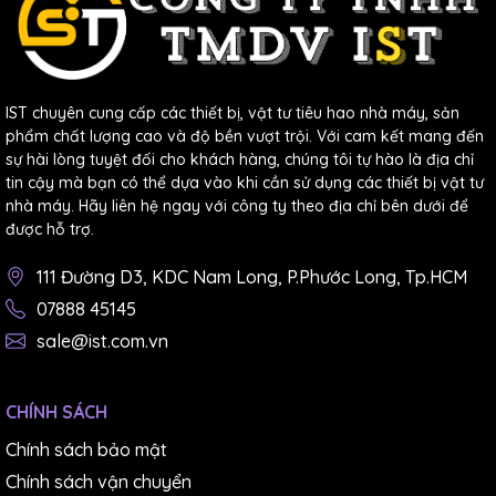
IST chuyên cung cấp các thiết bị, vật tư tiêu hao nhà máy, sản
phẩm chất lượng cao và độ bền vượt trội. Với cam kết mang đến
sự hài lòng tuyệt đối cho khách hàng, chúng tôi tự hào là địa chỉ
tin cậy mà bạn có thể dựa vào khi cần sử dụng các thiết bị vật tư
nhà máy. Hãy liên hệ ngay với công ty theo địa chỉ bên dưới để
được hỗ trợ.
111 Đường D3, KDC Nam Long, P.Phước Long, Tp.HCM
07888 45145
sale@ist.com.vn
CHÍNH SÁCH
Chính sách bảo mật
Chính sách vận chuyển