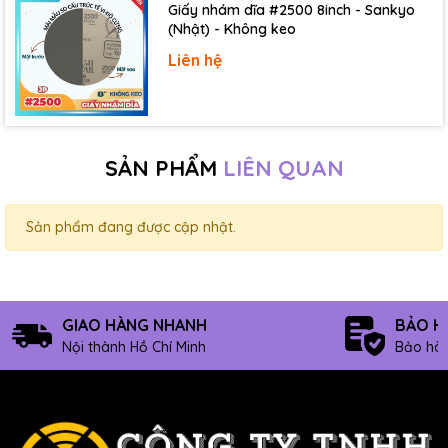
Giấy nhám dĩa #2500 8inch - Sankyo
(Nhật) - Không keo
Liên hệ
SẢN PHẨM
LIÊN QUAN
Sản phẩm đang được cập nhật.
GIAO HÀNG NHANH
BẢO H
Nội thành Hồ Chí Minh
Bảo hàn