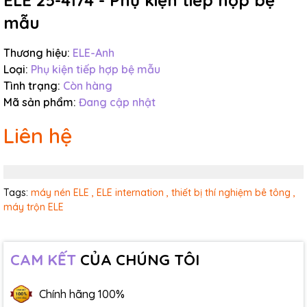
ELE 25-4174 - Phụ kiện tiếp hợp bệ
mẫu
Thương hiệu:
ELE-Anh
Loại:
Phụ kiện tiếp hợp bệ mẫu
Tình trạng:
Còn hàng
Mã sản phẩm:
Đang cập nhật
Liên hệ
Tags:
máy nén ELE ,
ELE internation ,
thiết bị thí nghiệm bê tông ,
máy trộn ELE
CAM KẾT
CỦA CHÚNG TÔI
Chính hãng 100%