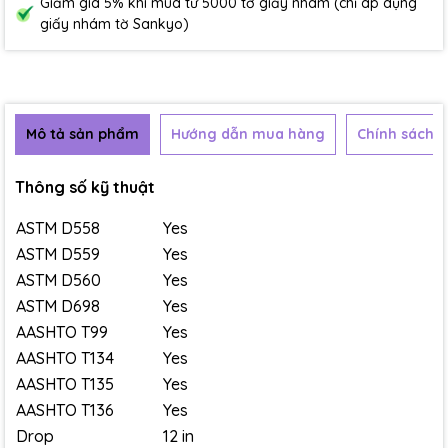
Giảm giá 5% khi mua từ 5000 tờ giấy nhám (chỉ áp dụng
giấy nhám tờ Sankyo)
Mô tả sản phẩm
Hướng dẫn mua hàng
Chính sách b
Thông số kỹ thuật
ASTM D558
Yes
ASTM D559
Yes
ASTM D560
Yes
ASTM D698
Yes
AASHTO T99
Yes
AASHTO T134
Yes
AASHTO T135
Yes
AASHTO T136
Yes
Drop
12 in