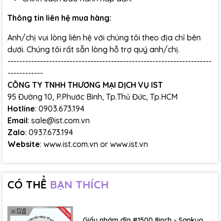
Thông tin liên hệ mua hàng:
Anh/chị vui lòng liên hệ với chúng tôi theo địa chỉ bên
dưới. Chúng tôi rất sẵn lòng hỗ trợ quý anh/chị.
---------------------------------------------------------------------
------------
CÔNG TY TNHH THƯƠNG MẠI DỊCH VỤ IST
95 Đường 10, P.Phước Bình, Tp.Thủ Đức, Tp.HCM
Hotline
: 0903.673.194
Email
: sale@ist.com.vn
Zalo
: 0937.673.194
Website
:
www.ist.com.vn
or
www.ist.vn
CÓ THỂ
BẠN THÍCH
Giấy nhám dĩa #1500 8inch - Sankyo