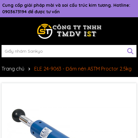
Cung cấp giải pháp mài và soi cấu trúc kim tương. Hotline:
0903673194 để được tư vấn
Trang chủ
ELE 24-9063 - Đầm nén ASTM Proctor 2.5kg