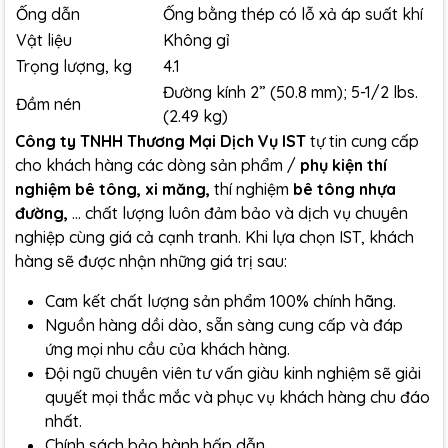
Ống dẫn
Ống bằng thép có lỗ xả áp suất khí
Vật liệu
Không gỉ
Trọng lượng, kg
4.1
Đường kính 2” (50.8 mm); 5-1/2 lbs.
Đầm nén
(2.49 kg)
Công ty TNHH Thương Mại Dịch Vụ IST
tự tin cung cấp
cho khách hàng các dòng sản phẩm /
phụ kiện thí
nghiệm bê tông, xi măng,
thí nghiệm
bê tông nhựa
đường,
... chất lượng luôn đảm bảo và dịch vụ chuyên
nghiệp cùng giá cả cạnh tranh. Khi lựa chọn IST, khách
hàng sẽ được nhận những giá trị sau:
Cam kết chất lượng sản phẩm 100% chính hãng.
Nguồn hàng dồi dào, sẵn sàng cung cấp và đáp
ứng mọi nhu cầu của khách hàng.
Đội ngũ chuyên viên tư vấn giàu kinh nghiệm sẽ giải
quyết mọi thắc mắc và phục vụ khách hàng chu đáo
nhất.
Chính sách bảo hành hấp dẫn.