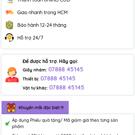
Giao nhanh trong HCM
Bảo hành 12-24 tháng
Hỗ trợ 24/7
Để được hỗ trợ. Hãy gọi:
07888 45145
Giấy nhám:
07888 45145
Thiết bị:
07888 45145
Vật tư khác:
Khuyến mãi đặc biệt !!!
Áp dụng Phiếu quà tặng/ Mã giảm giá theo từng sản
phẩm