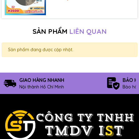
SẢN PHẨM
LIÊN QUAN
Sản phẩm đang được cập nhật.
GIAO HÀNG NHANH
BẢO H
Nội thành Hồ Chí Minh
Bảo hàn