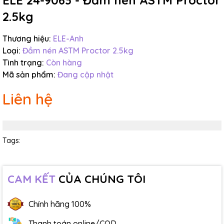
ELE 24-9063 - Đầm nén ASTM Proctor
2.5kg
Thương hiệu:
ELE-Anh
Loại:
Đầm nén ASTM Proctor 2.5kg
Tình trạng:
Còn hàng
Mã sản phẩm:
Đang cập nhật
Liên hệ
Tags:
CAM KẾT
CỦA CHÚNG TÔI
Chính hãng 100%
Thanh toán online/COD